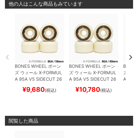
他の人はこんな商品もみています
BONES WHEEL
ボーン
BONES WHEEL
ボーン
BONES
ズ
ウィール
X-FORMUL
ズ
ウィール
X-FORMUL
ズ
ウィ
A 95A V5 SIDECUT 26
A 95A V5 SIDECUT 26
A 97A 
56mm
スケートボード
60mm
スケートボード
53mm
¥
9,680
¥
10,780
¥
(税込)
(税込)
スケボー
スケボー
スケボ
閲覧した商品