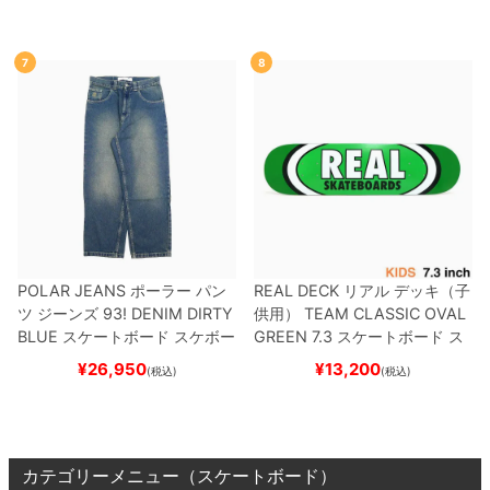
DV
BLACK/WHITE/WHITE
G
R）
スケートボード スケボー
W6931
スケートボード スケボ
ー
7
8
POLAR JEANS
ポーラー
パン
REAL DECK
リアル
デッキ（子
ツ ジーンズ
93! DENIM
DIRTY
供用）
TEAM
CLASSIC OVAL
BLUE
スケートボード スケボー
GREEN 7.3
スケートボード ス
ケボー
¥
26,950
¥
13,200
(税込)
(税込)
カテゴリーメニュー（スケートボード）