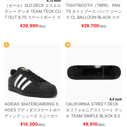
（セール）
SLD DECK
エスエル
TIGHTBOOTH（TBPR） PAN
ディー
デッキ
TEAM
TECK CU
TS
タイトブース
パンツ ジーン
T OUT 8.75
スケートボード ス
ズ
CL BALLOON
BLACK
スケ
ケボー
ートボード スケボー
¥
29,990
¥
29,700
(税込)
(税込)
5
6
ADIDAS SKATEBOARDING S
CALIFORNIA STREET DECK
HOES
アディダススケートボー
カリフォルニアストリート
デッ
ディング
シューズ スニーカー
キ
TEAM
SIMPLE BLACK 8.0
スーパースター
SUPERSTAR A
ブランク（BBS / GENERATO
¥
14,300
¥
8,910
(税込)
(税込)