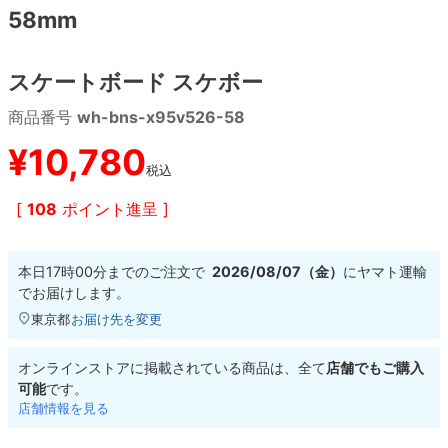
58mm
8.8inch
8.9inch
75mm
29.5cm
スケートボード スケボー
8.9inch
9.0inch以上
110mm
30cm
商品番号
wh-bns-x95v526-58
9.0inch以上
¥
10,780
税込
シェイプデッキ
[
108
ポイント進呈 ]
高性能デッキ
本日
17時00分
までのご注文で
2026/08/07（金）
に
ヤマト運輸
でお届けします。
東京都
お届け先を変更
オンラインストアに掲載されている商品は、全て
店舗でもご購入
可能
です。
店舗情報を見る