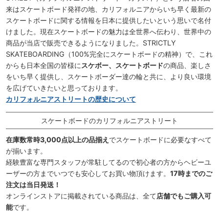
来はスケートボード発祥の地、カリフォルニアからいち早く最新の
スケートボードに関する情報を日本に提供したいという思いで名付
けました。現在スケートボードの魅力は全世界へ伝わり、世界中の
商品が当店で販売できるようになりました。STRICTLY
SKATEBOARDING（100%完全にスケートボードの精神）で、これ
からも日本全国の皆様に
スケボー、スケートボード
の商品、楽しさ
をいち早く提供し、スケートボーダー達の輪と共に、より良い環境
を広げていきたいと思っております。
カリフォルニアストリートの歴史について
スケートボードのカリフォルニアストリート
在庫数常時3,000点以上の品揃え
でスケートボードに必要なすべて
が揃います。
経験豊富な専門スタッフが常駐してるので初心者の方からヘビーユ
ーザーの方までいつでも安心してお買い物頂けます。
17時までのご
注文は当日発送！
オンラインストアに掲載されている商品は、全て
店舗でもご購入可
能
です。