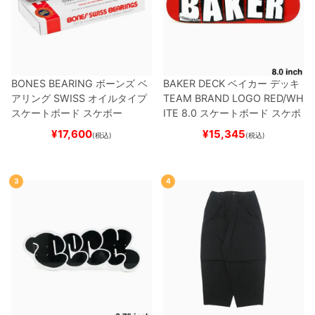
BONES BEARING
ボーンズ
ベ
BAKER DECK
ベイカー
デッキ
アリング
SWISS
オイルタイプ
TEAM
BRAND LOGO RED/WH
スケートボード スケボー
ITE 8.0
スケートボード スケボ
ー
¥
17,600
¥
15,345
(税込)
(税込)
3
4