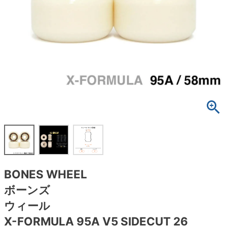
ボーンズ STF（エスティーエフ）
スケートパーク情報
特定商取引法に基づく表記
7.9inch
8.0inch
58mm
25cm
ボルト
ショーツ
パウエルペラルタ DF（ドラゴンフォーミュ
ラ）
8.0inch
8.1inch
59mm
25.5cm
パーツ・その他
長袖ボタンシャツ
ソフトウィール（クルーザー）
8.1inch
8.2inch
60mm
26cm
足回りセット（トラック・ウィールセット）
7分袖シャツ・ラグラン
8.2inch
8.3inch
62mm
26.5cm
ヘルメット・パッド
半袖シャツ
8.3inch
8.4inch
63mm
27cm
練習用アイテム（初心者におすすめ）
キャップ
8.4inch
8.5inch
64mm
27.5cm
スケートケース・バッグ
ソックス
BONES WHEEL
8.5inch
8.6inch
65mm
28cm
メディア（雑誌・DVD・CD）
アンダーウエア
ボーンズ
8.6inch
8.7inch
70mm
28.5cm
ウィール
サイズの測り方
X-FORMULA 95A V5 SIDECUT 26
8.7inch
8.8inch
72mm
29cm