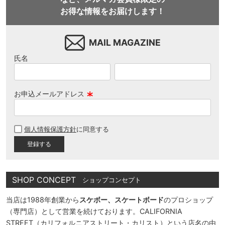
お得な情報をお届けします！
MAIL MAGAZINE
氏名
お申込メールアドレス
(
必
個人情報保護方針
に同意する
須
)
SHOP CONCEPT
ショップコンセプト
当店は1988年創業から
スケボー、スケートボード
のプロショップ
（専門店）として営業を続けております。CALIFORNIA
STREET（カリフォルニアストリート・カリスト）という店名の由