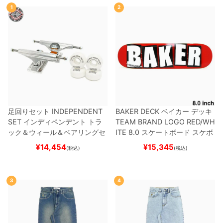
1
2
足回りセット
INDEPENDENT
BAKER DECK
ベイカー
デッキ
SET
インディペンデント
トラ
TEAM
BRAND LOGO RED/WH
ック＆ウィール＆ベアリングセ
ITE 8.0
スケートボード スケボ
ット
（トリック用）
スケートボ
ー
¥
14,454
¥
15,345
(税込)
(税込)
ード スケボー
3
4