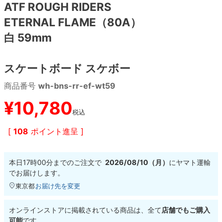
ATF ROUGH RIDERS
ETERNAL FLAME（80A）
8.8inch
8.9inch
75mm
29.5cm
白 59mm
8.9inch
9.0inch以上
110mm
30cm
スケートボード スケボー
9.0inch以上
商品番号
wh-bns-rr-ef-wt59
シェイプデッキ
¥
10,780
税込
高性能デッキ
[
108
ポイント進呈 ]
本日
17時00分
までのご注文で
2026/08/10（月）
に
ヤマト運輸
でお届けします。
東京都
お届け先を変更
オンラインストアに掲載されている商品は、全て
店舗でもご購入
可能
です。