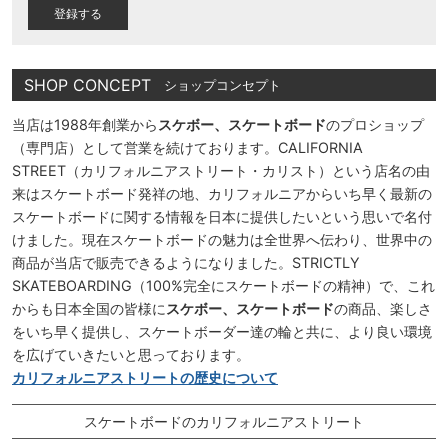
)
SHOP CONCEPT
ショップコンセプト
当店は1988年創業から
スケボー、スケートボード
のプロショップ
（専門店）として営業を続けております。CALIFORNIA
STREET（カリフォルニアストリート・カリスト）という店名の由
来はスケートボード発祥の地、カリフォルニアからいち早く最新の
スケートボードに関する情報を日本に提供したいという思いで名付
けました。現在スケートボードの魅力は全世界へ伝わり、世界中の
商品が当店で販売できるようになりました。STRICTLY
SKATEBOARDING（100%完全にスケートボードの精神）で、これ
からも日本全国の皆様に
スケボー、スケートボード
の商品、楽しさ
をいち早く提供し、スケートボーダー達の輪と共に、より良い環境
を広げていきたいと思っております。
カリフォルニアストリートの歴史について
スケートボードのカリフォルニアストリート