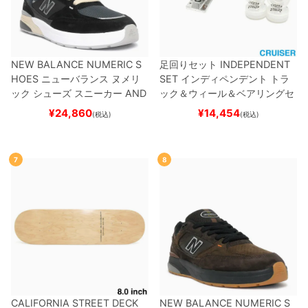
NEW BALANCE NUMERIC S
足回りセット
INDEPENDENT
HOES
ニューバランス ヌメリ
SET
インディペンデント
トラ
ック
シューズ スニーカー
AND
ック＆ウィール＆ベアリングセ
REW REYNOLDS 933
UN933
ット
（クルーザー用）
スケート
¥
24,860
¥
14,454
(税込)
(税込)
BNT
BLACK/NAVY
スケートボ
ボード スケボー
ード スケボー
7
8
CALIFORNIA STREET DECK
NEW BALANCE NUMERIC S