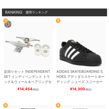
RANKING
週間ランキング
1
2
足回りセット
INDEPENDENT
ADIDAS SKATEBOARDING S
SET
インディペンデント
トラ
HOES
アディダススケートボー
ック＆ウィール＆ベアリングセ
ディング
シューズ スニーカー
ット
（トリック用）
スケートボ
スーパースター
SUPERSTAR A
¥
14,454
¥
14,300
(税込)
(税込)
ード スケボー
DV
BLACK/WHITE/WHITE
G
W6931
スケートボード スケボ
ー
3
4