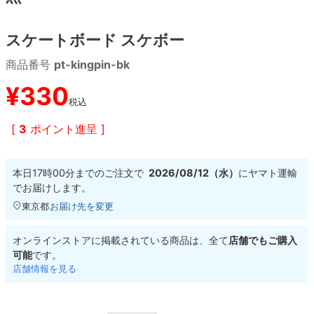
8.8inch
8.9inch
75mm
29.5cm
スケートボード スケボー
商品番号
pt-kingpin-bk
8.9inch
9.0inch以上
110mm
30cm
¥
330
税込
9.0inch以上
[
3
ポイント進呈 ]
シェイプデッキ
本日
17時00分
までのご注文で
2026/08/12（水）
に
ヤマト運輸
高性能デッキ
でお届けします。
東京都
お届け先を変更
オンラインストアに掲載されている商品は、全て
店舗でもご購入
可能
です。
店舗情報を見る