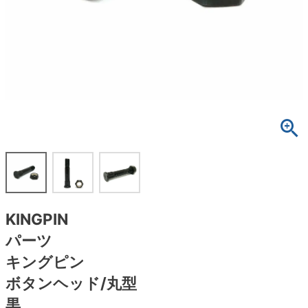
ボーンズ STF（エスティーエフ）
スケートパーク情報
特定商取引法に基づく表記
7.9inch
8.0inch
58mm
25cm
ボルト
ショーツ
パウエルペラルタ DF（ドラゴンフォーミュ
ラ）
8.0inch
8.1inch
59mm
25.5cm
パーツ・その他
長袖ボタンシャツ
ソフトウィール（クルーザー）
8.1inch
8.2inch
60mm
26cm
足回りセット（トラック・ウィールセット）
7分袖シャツ・ラグラン
8.2inch
8.3inch
62mm
26.5cm
ヘルメット・パッド
半袖シャツ
8.3inch
8.4inch
63mm
27cm
練習用アイテム（初心者におすすめ）
キャップ
8.4inch
8.5inch
64mm
27.5cm
スケートケース・バッグ
ソックス
KINGPIN
8.5inch
8.6inch
65mm
28cm
パーツ
メディア（雑誌・DVD・CD）
アンダーウエア
キングピン
8.6inch
8.7inch
70mm
28.5cm
サイズの測り方
ボタンヘッド/丸型
黒
8.7inch
8.8inch
72mm
29cm