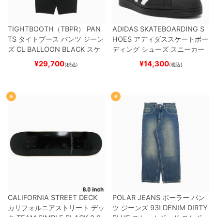
TIGHTBOOTH（TBPR） PAN
ADIDAS SKATEBOARDING S
TS
タイトブース
パンツ ジーン
HOES
アディダススケートボー
ズ
CL BALLOON
BLACK
スケ
ディング
シューズ スニーカー
ートボード スケボー
スーパースター
SUPERSTAR A
¥
29,700
¥
14,300
(税込)
(税込)
DV
BLACK/WHITE/WHITE
G
W6931
スケートボード スケボ
ー
5
6
CALIFORNIA STREET DECK
POLAR JEANS
ポーラー
パン
カリフォルニアストリート
デッ
ツ ジーンズ
93! DENIM
DIRTY