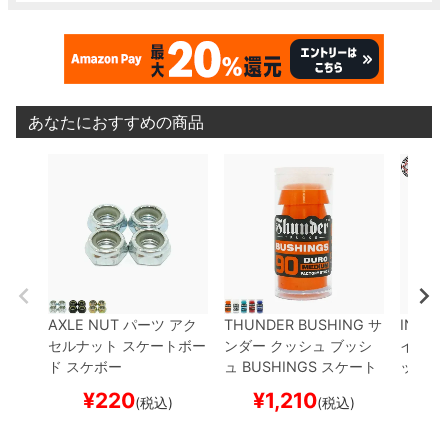
あなたにおすすめの商品
AXLE NUT
パーツ
アク
THUNDER BUSHING
サ
INDEP
セルナット
スケートボー
ンダー
クッシュ ブッシ
インデ
ド スケボー
ュ
BUSHINGS
スケート
ット 
ボード スケボー
S
スケ
¥
220
¥
1,210
¥
(税込)
(税込)
ー