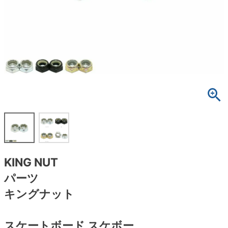
ボーンズ STF（エスティーエフ）
スケートパーク情報
特定商取引法に基づく表記
7.9inch
8.0inch
58mm
25cm
ボルト
ショーツ
パウエルペラルタ DF（ドラゴンフォーミュ
ラ）
8.0inch
8.1inch
59mm
25.5cm
パーツ・その他
長袖ボタンシャツ
ソフトウィール（クルーザー）
8.1inch
8.2inch
60mm
26cm
足回りセット（トラック・ウィールセット）
7分袖シャツ・ラグラン
8.2inch
8.3inch
62mm
26.5cm
ヘルメット・パッド
半袖シャツ
8.3inch
8.4inch
63mm
27cm
練習用アイテム（初心者におすすめ）
キャップ
8.4inch
8.5inch
64mm
27.5cm
スケートケース・バッグ
ソックス
KING NUT
8.5inch
8.6inch
65mm
28cm
パーツ
メディア（雑誌・DVD・CD）
アンダーウエア
キングナット
8.6inch
8.7inch
70mm
28.5cm
サイズの測り方
スケートボード スケボー
8.7inch
8.8inch
72mm
29cm