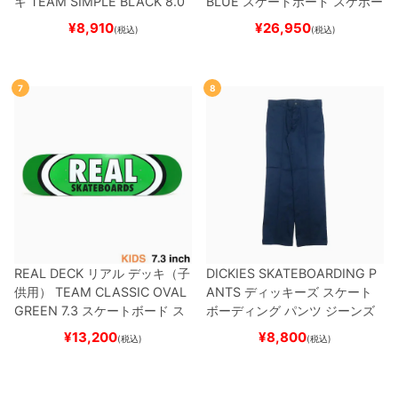
キ
TEAM
SIMPLE BLACK 8.0
BLUE
スケートボード スケボー
ブランク（BBS / GENERATO
¥
8,910
¥
26,950
(税込)
(税込)
R）
スケートボード スケボー
7
8
REAL DECK
リアル
デッキ（子
DICKIES SKATEBOARDING P
供用）
TEAM
CLASSIC OVAL
ANTS
ディッキーズ スケート
GREEN 7.3
スケートボード ス
ボーディング
パンツ ジーンズ
ケボー
SLIM FIT 30 LENGTH
DARK
¥
13,200
¥
8,800
(税込)
(税込)
NAVY
スケートボード スケボ
ー