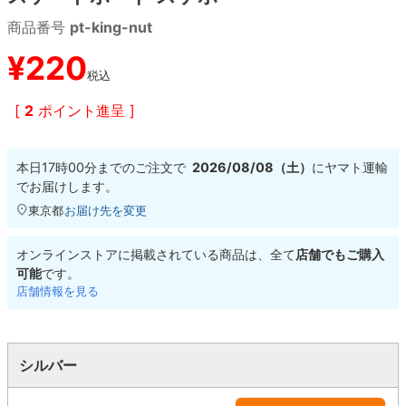
商品番号
pt-king-nut
8.8inch
8.9inch
75mm
29.5cm
¥
220
税込
8.9inch
9.0inch以上
110mm
30cm
[
2
ポイント進呈 ]
9.0inch以上
本日
17時00分
までのご注文で
2026/08/08（土）
に
ヤマト運輸
シェイプデッキ
でお届けします。
東京都
お届け先を変更
高性能デッキ
オンラインストアに掲載されている商品は、全て
店舗でもご購入
可能
です。
店舗情報を見る
シルバー