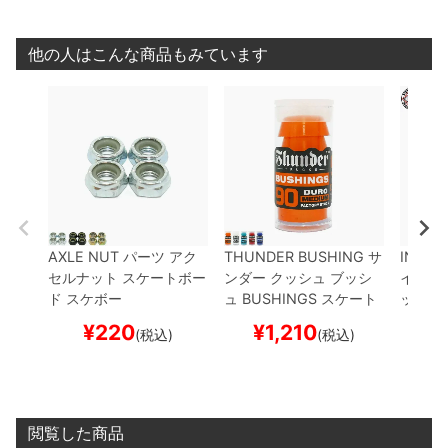
他の人はこんな商品もみています
AXLE NUT
パーツ
アク
THUNDER BUSHING
サ
INDEP
セルナット
スケートボー
ンダー
クッシュ ブッシ
インデ
ド スケボー
ュ
BUSHINGS
スケート
ット 
ボード スケボー
S
スケ
¥
220
¥
1,210
¥
(税込)
(税込)
ー
閲覧した商品