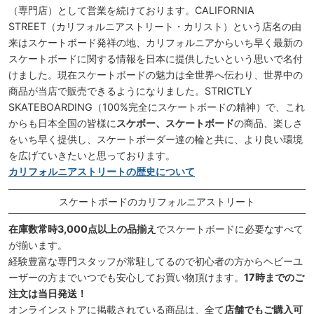
（専門店）として営業を続けております。CALIFORNIA
STREET（カリフォルニアストリート・カリスト）という店名の由
来はスケートボード発祥の地、カリフォルニアからいち早く最新の
スケートボードに関する情報を日本に提供したいという思いで名付
けました。現在スケートボードの魅力は全世界へ伝わり、世界中の
商品が当店で販売できるようになりました。STRICTLY
SKATEBOARDING（100%完全にスケートボードの精神）で、これ
からも日本全国の皆様に
スケボー、スケートボード
の商品、楽しさ
をいち早く提供し、スケートボーダー達の輪と共に、より良い環境
を広げていきたいと思っております。
カリフォルニアストリートの歴史について
スケートボードのカリフォルニアストリート
在庫数常時3,000点以上の品揃え
でスケートボードに必要なすべて
が揃います。
経験豊富な専門スタッフが常駐してるので初心者の方からヘビーユ
ーザーの方までいつでも安心してお買い物頂けます。
17時までのご
注文は当日発送！
オンラインストアに掲載されている商品は、全て
店舗でもご購入可