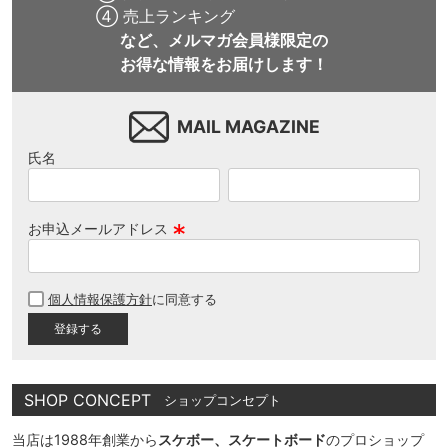
④ 売上ランキング
など、メルマガ会員様限定の
お得な情報をお届けします！
MAIL MAGAZINE
氏名
お申込メールアドレス
(
必
個人情報保護方針
に同意する
須
)
SHOP CONCEPT
ショップコンセプト
当店は1988年創業から
スケボー、スケートボード
のプロショップ