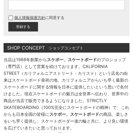
(
必
個人情報保護方針
に同意する
須
)
SHOP CONCEPT
ショップコンセプト
当店は1988年創業から
スケボー、スケートボード
のプロショップ
（専門店）として営業を続けております。CALIFORNIA
STREET（カリフォルニアストリート・カリスト）という店名の由
来はスケートボード発祥の地、カリフォルニアからいち早く最新の
スケートボードに関する情報を日本に提供したいという思いで名付
けました。現在スケートボードの魅力は全世界へ伝わり、世界中の
商品が当店で販売できるようになりました。STRICTLY
SKATEBOARDING（100%完全にスケートボードの精神）で、これ
からも日本全国の皆様に
スケボー、スケートボード
の商品、楽しさ
をいち早く提供し、スケートボーダー達の輪と共に、より良い環境
を広げていきたいと思っております。