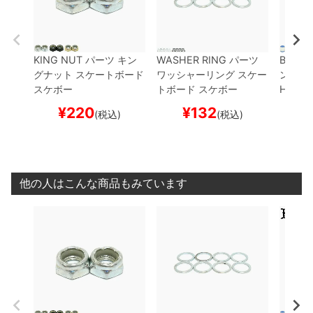
KING NUT
パーツ
キン
WASHER RING
パーツ
BONES
グナット
スケートボード
ワッシャーリング
スケー
ンズ
ク
スケボー
トボード スケボー
HARDC
スケー
¥
220
¥
132
¥
(税込)
(税込)
他の人はこんな商品もみています