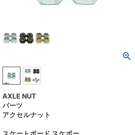
ボーンズ STF（エスティーエフ）
スケートパーク情報
特定商取引法に基づく表記
7.9inch
8.0inch
58mm
25cm
ボルト
ショーツ
パウエルペラルタ DF（ドラゴンフォーミュ
ラ）
8.0inch
8.1inch
59mm
25.5cm
パーツ・その他
長袖ボタンシャツ
ソフトウィール（クルーザー）
8.1inch
8.2inch
60mm
26cm
足回りセット（トラック・ウィールセット）
7分袖シャツ・ラグラン
8.2inch
8.3inch
62mm
26.5cm
ヘルメット・パッド
半袖シャツ
8.3inch
8.4inch
63mm
27cm
練習用アイテム（初心者におすすめ）
キャップ
8.4inch
8.5inch
64mm
27.5cm
スケートケース・バッグ
ソックス
AXLE NUT
8.5inch
8.6inch
65mm
28cm
パーツ
メディア（雑誌・DVD・CD）
アンダーウエア
アクセルナット
8.6inch
8.7inch
70mm
28.5cm
サイズの測り方
スケートボード スケボー
8.7inch
8.8inch
72mm
29cm