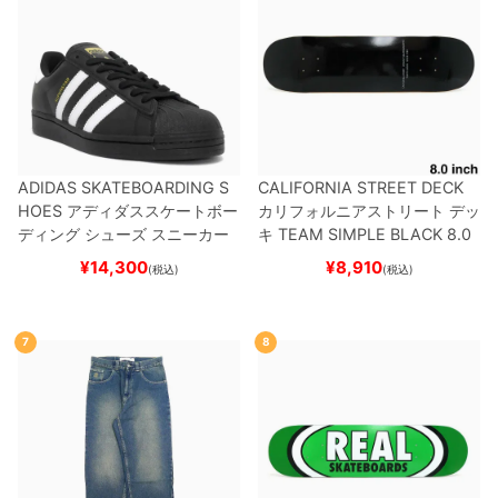
ADIDAS SKATEBOARDING S
CALIFORNIA STREET DECK
HOES
アディダススケートボー
カリフォルニアストリート
デッ
ディング
シューズ スニーカー
キ
TEAM
SIMPLE BLACK 8.0
スーパースター
SUPERSTAR A
ブランク（BBS / GENERATO
¥
14,300
¥
8,910
(税込)
(税込)
DV
BLACK/WHITE/WHITE
G
R）
スケートボード スケボー
W6931
スケートボード スケボ
ー
7
8