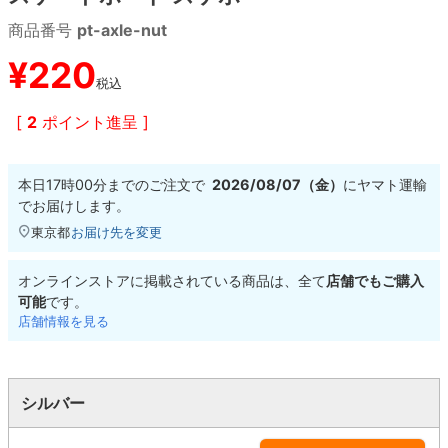
商品番号
pt-axle-nut
8.8inch
8.9inch
75mm
29.5cm
¥
220
税込
8.9inch
9.0inch以上
110mm
30cm
[
2
ポイント進呈 ]
9.0inch以上
本日
17時00分
までのご注文で
2026/08/07（金）
に
ヤマト運輸
シェイプデッキ
でお届けします。
東京都
お届け先を変更
高性能デッキ
オンラインストアに掲載されている商品は、全て
店舗でもご購入
可能
です。
店舗情報を見る
シルバー