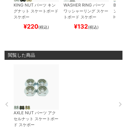
KING NUT
パーツ
キン
WASHER RING
パーツ
BONES
グナット
スケートボード
ワッシャーリング
スケー
ンズ
ク
スケボー
トボード スケボー
HARDC
スケー
¥
220
¥
132
¥
(税込)
(税込)
閲覧した商品
AXLE NUT
パーツ
アク
セルナット
スケートボー
ド スケボー