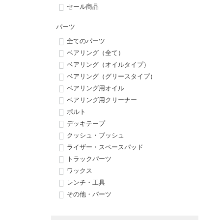
ボーンズ STF（エスティーエフ）
シューレース・その他
INFO
プライバシーポリシー
デッキテープ
パンツ
セール商品
7.9inch
8.0inch
58mm
25cm
パウエルペラルタ DF（ドラゴンフォーミュラ）
スケートパーク情報
特定商取引法に基づく表記
ボルト
ショーツ
パーツ
全てのパーツ
8.0inch
8.1inch
59mm
25.5cm
ソフトウィール（クルーザー）
パーツ・その他
長袖ボタンシャツ
ベアリング（全て）
ベアリング（オイルタイプ）
8.1inch
8.2inch
60mm
26cm
ベアリング（グリースタイプ）
足回りセット（トラック・ウィールセット）
7分袖シャツ・ラグラン
ベアリング用オイル
8.2inch
8.3inch
62mm
26.5cm
ベアリング用クリーナー
ヘルメット・パッド
半袖シャツ
ボルト
8.3inch
8.4inch
63mm
27cm
デッキテープ
練習用アイテム（初心者におすすめ）
キャップ
クッシュ・ブッシュ
8.4inch
8.5inch
64mm
27.5cm
ライザー・スペースパッド
スケートケース・バッグ
ソックス
トラックパーツ
8.5inch
8.6inch
65mm
28cm
ワックス
メディア（雑誌・DVD・CD）
アンダーウエア
レンチ・工具
8.6inch
8.7inch
70mm
28.5cm
その他・パーツ
サイズの測り方
8.7inch
8.8inch
72mm
29cm