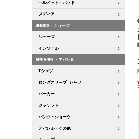
ヘルメット・パッド
8.8inch
8.9inch
75mm
29.5cm
メディア
SHOES・シューズ
8.9inch
9.0inch以上
110mm
30cm
シューズ
9.0inch以上
インソール
APPAREL・アパレル
シェイプデッキ
Tシャツ
高性能デッキ
ロングスリーブTシャツ
パーカー
ジャケット
パンツ・ショーツ
アパレル・その他