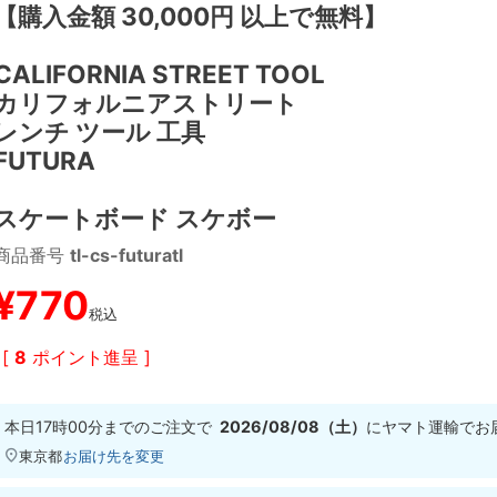
【購入金額 30,000円 以上で無料】
CALIFORNIA STREET TOOL
カリフォルニアストリート
レンチ ツール 工具
FUTURA
スケートボード スケボー
商品番号
tl-cs-futuratl
¥
770
税込
[
8
ポイント進呈 ]
本日
17時00分
までのご注文で
2026/08/08（土）
に
ヤマト運輸
でお
東京都
お届け先を変更