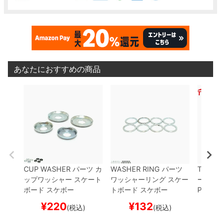
あなたにおすすめの商品
CUP WASHER
パーツ
カ
WASHER RING
パーツ
TENSO
ップワッシャー
スケート
ワッシャーリング
スケー
ー
ピボ
ボード スケボー
トボード スケボー
PIVOT
トボー
¥
220
¥
132
¥
(税込)
(税込)