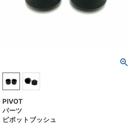
ボーンズ STF（エスティーエフ）
スケートパーク情報
特定商取引法に基づく表記
7.9inch
8.0inch
58mm
25cm
ボルト
ショーツ
パウエルペラルタ DF（ドラゴンフォーミュ
ラ）
8.0inch
8.1inch
59mm
25.5cm
パーツ・その他
長袖ボタンシャツ
ソフトウィール（クルーザー）
8.1inch
8.2inch
60mm
26cm
足回りセット（トラック・ウィールセット）
7分袖シャツ・ラグラン
8.2inch
8.3inch
62mm
26.5cm
ヘルメット・パッド
半袖シャツ
8.3inch
8.4inch
63mm
27cm
練習用アイテム（初心者におすすめ）
キャップ
8.4inch
8.5inch
64mm
27.5cm
スケートケース・バッグ
ソックス
PIVOT
8.5inch
8.6inch
65mm
28cm
メディア（雑誌・DVD・CD）
アンダーウエア
パーツ
8.6inch
8.7inch
70mm
28.5cm
ピボットブッシュ
サイズの測り方
8.7inch
8.8inch
72mm
29cm