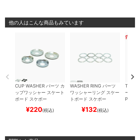
他の人はこんな商品もみています
CUP WASHER
パーツ
カ
WASHER RING
パーツ
TENSO
ップワッシャー
スケート
ワッシャーリング
スケー
ー
ピボ
ボード スケボー
トボード スケボー
PIVOT
トボー
¥
220
¥
132
¥
(税込)
(税込)