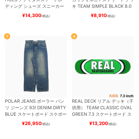
ディング
シューズ スニーカー
キ
TEAM
SIMPLE BLACK 8.0
スーパースター
SUPERSTAR A
ブランク（BBS / GENERATO
¥
14,300
¥
8,910
(税込)
(税込)
DV
BLACK/WHITE/WHITE
G
R）
スケートボード スケボー
W6931
スケートボード スケボ
ー
7
8
POLAR JEANS
ポーラー
パン
REAL DECK
リアル
デッキ（子
ツ ジーンズ
93! DENIM
DIRTY
供用）
TEAM
CLASSIC OVAL
BLUE
スケートボード スケボー
GREEN 7.3
スケートボード ス
ケボー
¥
26,950
¥
13,200
(税込)
(税込)