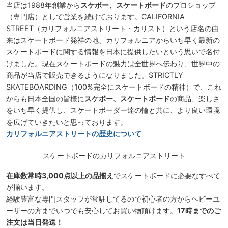
当店は1988年創業から
スケボー、スケートボード
のプロショップ
（専門店）として営業を続けております。CALIFORNIA
STREET（カリフォルニアストリート・カリスト）という店名の由
来はスケートボード発祥の地、カリフォルニアからいち早く最新の
スケートボードに関する情報を日本に提供したいという思いで名付
けました。現在スケートボードの魅力は全世界へ伝わり、世界中の
商品が当店で販売できるようになりました。STRICTLY
SKATEBOARDING（100%完全にスケートボードの精神）で、これ
からも日本全国の皆様に
スケボー、スケートボード
の商品、楽しさ
をいち早く提供し、スケートボーダー達の輪と共に、より良い環境
を広げていきたいと思っております。
カリフォルニアストリートの歴史について
スケートボードのカリフォルニアストリート
在庫数常時3,000点以上の品揃え
でスケートボードに必要なすべて
が揃います。
経験豊富な専門スタッフが常駐してるので初心者の方からヘビーユ
ーザーの方までいつでも安心してお買い物頂けます。
17時までのご
注文は当日発送！