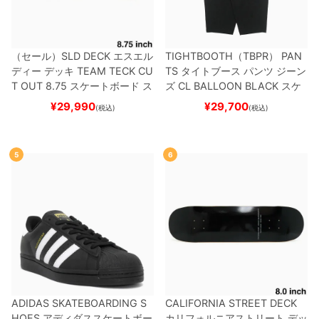
（セール）
SLD DECK
エスエル
TIGHTBOOTH（TBPR） PAN
ディー
デッキ
TEAM
TECK CU
TS
タイトブース
パンツ ジーン
T OUT 8.75
スケートボード ス
ズ
CL BALLOON
BLACK
スケ
ケボー
ートボード スケボー
¥
29,990
¥
29,700
(税込)
(税込)
5
6
ADIDAS SKATEBOARDING S
CALIFORNIA STREET DECK
HOES
アディダススケートボー
カリフォルニアストリート
デッ