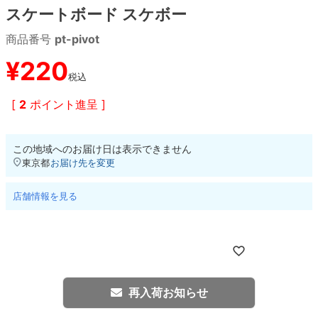
スケートボード スケボー
8.8inch
8.9inch
75mm
29.5cm
商品番号
pt-pivot
¥
220
8.9inch
9.0inch以上
110mm
30cm
税込
[
2
ポイント進呈 ]
9.0inch以上
シェイプデッキ
この地域へのお届け日は表示できません
東京都
お届け先を変更
高性能デッキ
店舗情報を見る
再入荷お知らせ