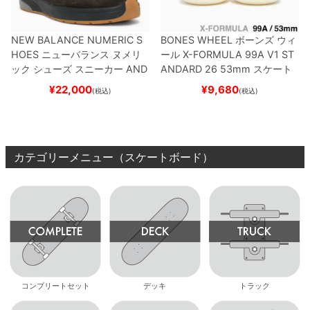
NEW BALANCE NUMERIC S
BONES WHEEL
ボーンズ
ウィ
HOES
ニューバランス ヌメリ
ール
X-FORMULA 99A V1 ST
ック
シューズ スニーカー
AND
ANDARD 26
53mm
スケート
REW REYNOLDS 933
NM933
ボード スケボー
¥
22,000
¥
9,680
(税込)
(税込)
BAR
BROWN/BLACK
スケート
ボード スケボー
カテゴリーメニュー（スケートボード）
コンプリートセット
デッキ
トラック