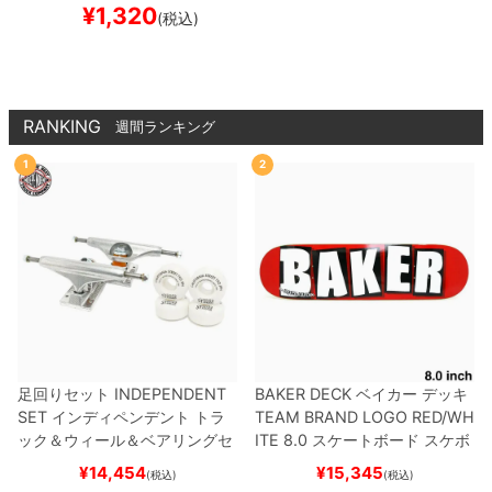
DARD CYLINDER
SUPE
¥
1,320
(税込)
R HARD（96A）
YELLO
W
スケートボード スケ
ボー
RANKING
週間ランキング
1
2
足回りセット
INDEPENDENT
BAKER DECK
ベイカー
デッキ
SET
インディペンデント
トラ
TEAM
BRAND LOGO RED/WH
ック＆ウィール＆ベアリングセ
ITE 8.0
スケートボード スケボ
ット
（トリック用）
スケートボ
ー
¥
14,454
¥
15,345
(税込)
(税込)
ード スケボー