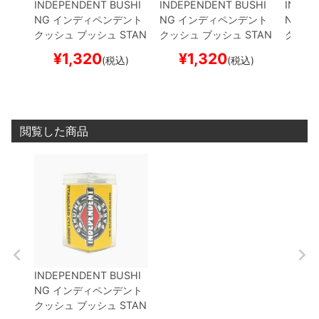
INDEPENDENT BUSHI
INDEPENDENT BUSHI
INDEP
NG
インディペンデント
NG
インディペンデント
NG
イ
クッシュ ブッシュ
STAN
クッシュ ブッシュ
STAN
クッシ
DARD CYLINDER
HARD
DARD CYLINDER
MEDI
DARD 
¥
1,320
¥
1,320
¥
(税込)
(税込)
（94A）
BLACK
スケー
UM HARD（92A）
BLU
（94A
トボード スケボー
E
スケートボード スケボ
トボー
ー
閲覧した商品
INDEPENDENT BUSHI
NG
インディペンデント
クッシュ ブッシュ
STAN