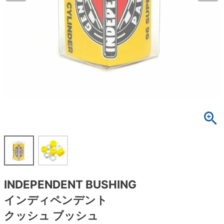
ボーンズ STF（エスティーエフ）
スケートパーク情報
特定商取引法に基づく表記
7.9inch
8.0inch
58mm
25cm
ボルト
ショーツ
パウエルペラルタ DF（ドラゴンフォーミュ
ラ）
8.0inch
8.1inch
59mm
25.5cm
パーツ・その他
長袖ボタンシャツ
ソフトウィール（クルーザー）
8.1inch
8.2inch
60mm
26cm
足回りセット（トラック・ウィールセット）
7分袖シャツ・ラグラン
8.2inch
8.3inch
62mm
26.5cm
ヘルメット・パッド
半袖シャツ
8.3inch
8.4inch
63mm
27cm
練習用アイテム（初心者におすすめ）
キャップ
8.4inch
8.5inch
64mm
27.5cm
スケートケース・バッグ
ソックス
8.5inch
8.6inch
65mm
28cm
メディア（雑誌・DVD・CD）
アンダーウエア
INDEPENDENT BUSHING
8.6inch
8.7inch
70mm
28.5cm
インディペンデント
サイズの測り方
クッシュ ブッシュ
8.7inch
8.8inch
72mm
29cm