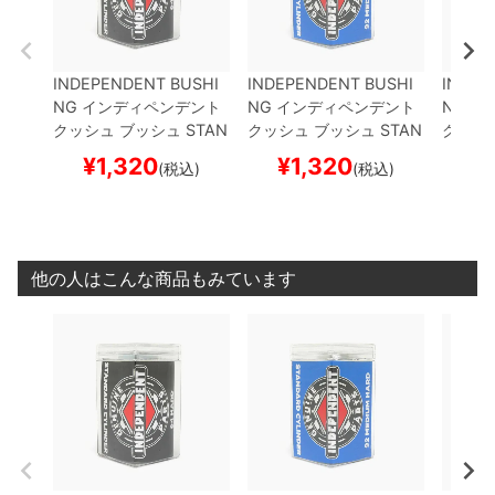
INDEPENDENT BUSHI
INDEPENDENT BUSHI
INDEP
NG
インディペンデント
NG
インディペンデント
NG
イ
クッシュ ブッシュ
STAN
クッシュ ブッシュ
STAN
クッシ
DARD CYLINDER
HARD
DARD CYLINDER
MEDI
DARD 
¥
1,320
¥
1,320
¥
(税込)
(税込)
（94A）
BLACK
スケー
UM HARD（92A）
BLU
（94A
トボード スケボー
E
スケートボード スケボ
トボー
ー
他の人はこんな商品もみています