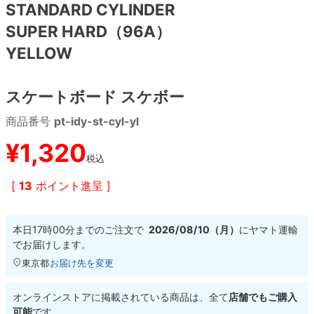
STANDARD CYLINDER
SUPER HARD（96A）
8.8inch
8.9inch
75mm
29.5cm
YELLOW
8.9inch
9.0inch以上
110mm
30cm
スケートボード スケボー
9.0inch以上
商品番号
pt-idy-st-cyl-yl
シェイプデッキ
¥
1,320
税込
高性能デッキ
[
13
ポイント進呈 ]
本日
17時00分
までのご注文で
2026/08/10（月）
に
ヤマト運輸
でお届けします。
東京都
お届け先を変更
オンラインストアに掲載されている商品は、全て
店舗でもご購入
可能
です。