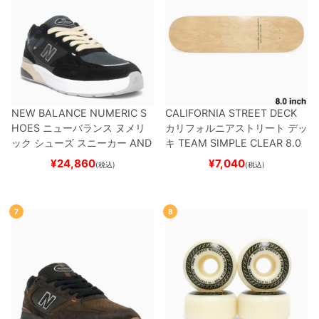
NEW BALANCE NUMERIC S
CALIFORNIA STREET DECK
HOES
ニューバランス ヌメリ
カリフォルニアストリート
デッ
ック
シューズ スニーカー
AND
キ
TEAM
SIMPLE CLEAR 8.0
REW REYNOLDS 933
UN933
ブランク（DSM）
スケートボ
¥
24,860
¥
7,040
(税込)
(税込)
BNT
BLACK/NAVY
スケートボ
ード スケボー
ード スケボー
7
8