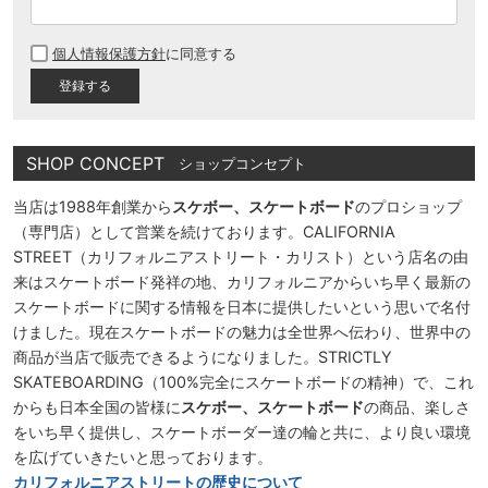
(
必
個人情報保護方針
に同意する
須
)
SHOP CONCEPT
ショップコンセプト
当店は1988年創業から
スケボー、スケートボード
のプロショップ
（専門店）として営業を続けております。CALIFORNIA
STREET（カリフォルニアストリート・カリスト）という店名の由
来はスケートボード発祥の地、カリフォルニアからいち早く最新の
スケートボードに関する情報を日本に提供したいという思いで名付
けました。現在スケートボードの魅力は全世界へ伝わり、世界中の
商品が当店で販売できるようになりました。STRICTLY
SKATEBOARDING（100%完全にスケートボードの精神）で、これ
からも日本全国の皆様に
スケボー、スケートボード
の商品、楽しさ
をいち早く提供し、スケートボーダー達の輪と共に、より良い環境
を広げていきたいと思っております。
カリフォルニアストリートの歴史について