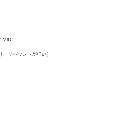
。
 MID
あり、リバウンドが強い）