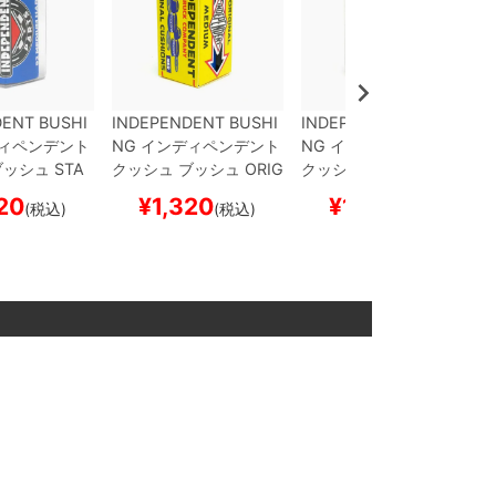
ENT BUSHI
INDEPENDENT BUSHI
INDEPENDENT BUSHI
ィペンデント
NG
インディペンデント
NG
インディペンデント
ブッシュ
STA
クッシュ ブッシュ
ORIG
クッシュ ブッシュ
STA
ONICAL
MED
INAL CUSHIONS MEDI
NDARD CYLINDER
SO
20
¥
1,320
¥
1,320
(税込)
(税込)
(税込)
D（92A）
BL
UM（92A）
BLUE
スケ
FT（88A）
RED
スケー
トボード スケ
ートボード スケボー
トボード スケボー