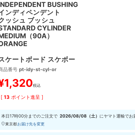
INDEPENDENT BUSHING
インディペンデント
クッシュ ブッシュ
STANDARD CYLINDER
MEDIUM（90A）
ORANGE
スケートボード スケボー
商品番号
pt-idy-st-cyl-or
¥
1,320
税込
[
13
ポイント進呈 ]
本日
17時00分
までのご注文で
2026/08/08（土）
に
ヤマト運輸
でお
東京都
お届け先を変更