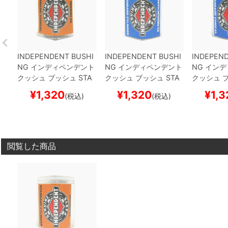
INDEPENDENT BUSHI
INDEPENDENT BUSHI
INDEPEND
NG
インディペンデント
NG
インディペンデント
NG
インデ
クッシュ ブッシュ
STA
クッシュ ブッシュ
STA
クッシュ 
NDARD CONICAL
MED
NDARD CYLINDER
ME
NDARD C
¥
1,320
¥
1,320
¥
1,3
(税込)
(税込)
IUM（90A）
ORANGE
DIUM HARD（92A）
B
IUM HAR
スケートボード スケボ
LUE
スケートボード ス
UE
スケー
ー
ケボー
ボー
閲覧した商品