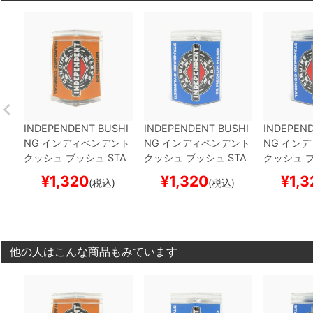
INDEPENDENT BUSHI
INDEPENDENT BUSHI
INDEPEND
NG
インディペンデント
NG
インディペンデント
NG
インデ
クッシュ ブッシュ
STA
クッシュ ブッシュ
STA
クッシュ 
NDARD CONICAL
MED
NDARD CYLINDER
ME
NDARD C
¥
1,320
¥
1,320
¥
1,3
(税込)
(税込)
IUM（90A）
ORANGE
DIUM HARD（92A）
B
IUM HAR
スケートボード スケボ
LUE
スケートボード ス
UE
スケー
ー
ケボー
ボー
他の人はこんな商品もみています