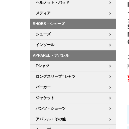
ヘルメット・パッド
8.8inch
8.9inch
75mm
29.5cm
メディア
SHOES・シューズ
8.9inch
9.0inch以上
110mm
30cm
シューズ
9.0inch以上
インソール
APPAREL・アパレル
シェイプデッキ
Tシャツ
高性能デッキ
ロングスリーブTシャツ
パーカー
ジャケット
パンツ・ショーツ
アパレル・その他