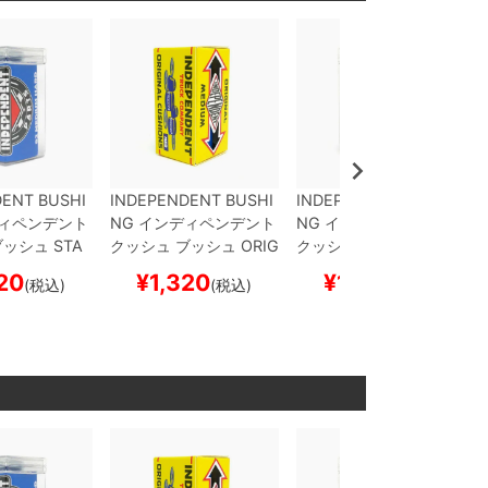
ENT BUSHI
INDEPENDENT BUSHI
INDEPENDENT BUSHI
ィペンデント
NG
インディペンデント
NG
インディペンデント
ブッシュ
STA
クッシュ ブッシュ
ORIG
クッシュ ブッシュ
STA
ONICAL
MED
INAL CUSHIONS MEDI
NDARD CYLINDER
SO
20
¥
1,320
¥
1,320
(税込)
(税込)
(税込)
D（92A）
BL
UM（92A）
BLUE
スケ
FT（88A）
RED
スケー
トボード スケ
ートボード スケボー
トボード スケボー