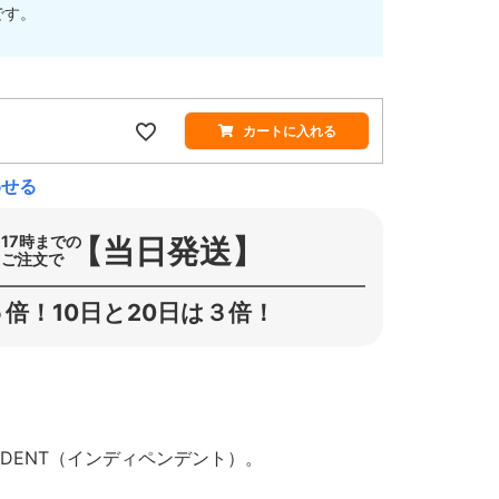
です。
カートに入れる
わせる
【当日発送】
17時までの
ご注文で
倍！10日と20日は３倍！
NDENT（インディペンデント）。