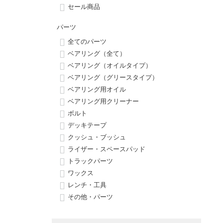
ボーンズ STF（エスティーエフ）
シューレース・その他
INFO
プライバシーポリシー
デッキテープ
パンツ
セール商品
7.9inch
8.0inch
58mm
25cm
パウエルペラルタ DF（ドラゴンフォーミュラ）
スケートパーク情報
特定商取引法に基づく表記
ボルト
ショーツ
パーツ
全てのパーツ
8.0inch
8.1inch
59mm
25.5cm
ソフトウィール（クルーザー）
パーツ・その他
長袖ボタンシャツ
ベアリング（全て）
ベアリング（オイルタイプ）
8.1inch
8.2inch
60mm
26cm
ベアリング（グリースタイプ）
足回りセット（トラック・ウィールセット）
7分袖シャツ・ラグラン
ベアリング用オイル
8.2inch
8.3inch
62mm
26.5cm
ベアリング用クリーナー
ヘルメット・パッド
半袖シャツ
ボルト
8.3inch
8.4inch
63mm
27cm
デッキテープ
練習用アイテム（初心者におすすめ）
キャップ
クッシュ・ブッシュ
8.4inch
8.5inch
64mm
27.5cm
ライザー・スペースパッド
スケートケース・バッグ
ソックス
トラックパーツ
8.5inch
8.6inch
65mm
28cm
ワックス
メディア（雑誌・DVD・CD）
アンダーウエア
レンチ・工具
8.6inch
8.7inch
70mm
28.5cm
その他・パーツ
サイズの測り方
8.7inch
8.8inch
72mm
29cm