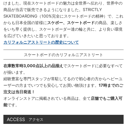
けました。現在スケートボードの魅力は全世界へ伝わり、世界中の
商品が当店で販売できるようになりました。STRICTLY
SKATEBOARDING（100%完全にスケートボードの精神）で、これ
からも日本全国の皆様に
スケボー、スケートボード
の商品、楽しさ
をいち早く提供し、スケートボーダー達の輪と共に、より良い環境
を広げていきたいと思っております。
カリフォルニアストリートの歴史について
スケートボードのカリフォルニアストリート
在庫数常時3,000点以上の品揃え
でスケートボードに必要なすべて
が揃います。
経験豊富な専門スタッフが常駐してるので初心者の方からヘビーユ
ーザーの方までいつでも安心してお買い物頂けます。
17時までのご
注文は当日発送！
オンラインストアに掲載されている商品は、全て
店舗でもご購入可
能
です。
ACCESS
アクセス