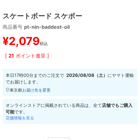
スケートボード スケボー
8.8inch
8.9inch
75mm
29.5cm
商品番号
pt-nin-baddest-oil
8.9inch
9.0inch以上
110mm
30cm
¥
2,079
税込
9.0inch以上
[
21
ポイント進呈 ]
シェイプデッキ
本日
17時00分
までのご注文で
2026/08/08（土）
に
ヤマト運輸
高性能デッキ
でお届けします。
東京都
お届け先を変更
オンラインストアに掲載されている商品は、全て
店舗でもご購入
可能
です。
店舗情報を見る