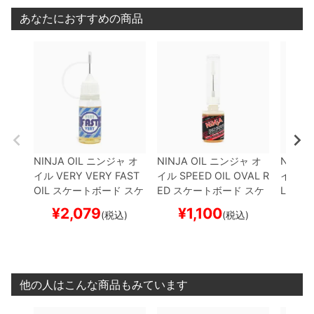
あなたにおすすめの商品
NINJA OIL
ニンジャ
オ
NINJA OIL
ニンジャ
オ
NINJA 
イル
VERY VERY FAST
イル
SPEED OIL OVAL R
イル
SP
OIL
スケートボード スケ
ED
スケートボード スケ
LUE
ス
ボー
ボー
ケボー
¥
2,079
¥
1,100
¥
(税込)
(税込)
他の人はこんな商品もみています