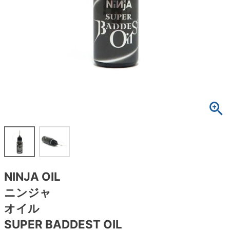
ボーンズ STF（エスティーエフ）
スケートパーク情報
特定商取引法に基づく表記
7.9inch
8.0inch
58mm
25cm
ボルト
ショーツ
パウエルペラルタ DF（ドラゴンフォーミュ
ラ）
8.0inch
8.1inch
59mm
25.5cm
パーツ・その他
長袖ボタンシャツ
ソフトウィール（クルーザー）
8.1inch
8.2inch
60mm
26cm
足回りセット（トラック・ウィールセット）
7分袖シャツ・ラグラン
8.2inch
8.3inch
62mm
26.5cm
ヘルメット・パッド
半袖シャツ
8.3inch
8.4inch
63mm
27cm
練習用アイテム（初心者におすすめ）
キャップ
8.4inch
8.5inch
64mm
27.5cm
スケートケース・バッグ
ソックス
NINJA OIL
8.5inch
8.6inch
65mm
28cm
メディア（雑誌・DVD・CD）
アンダーウエア
ニンジャ
8.6inch
8.7inch
70mm
28.5cm
オイル
サイズの測り方
SUPER BADDEST OIL
8.7inch
8.8inch
72mm
29cm