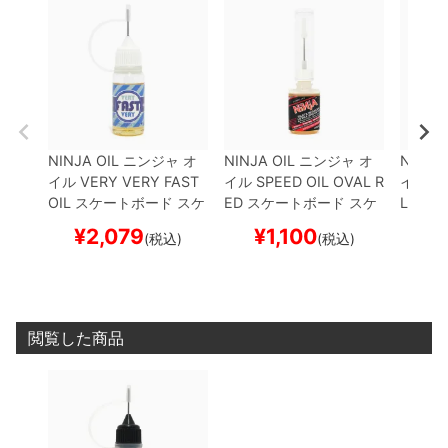
NINJA OIL
ニンジャ
オ
NINJA OIL
ニンジャ
オ
NINJA 
イル
VERY VERY FAST
イル
SPEED OIL OVAL R
イル
SP
OIL
スケートボード スケ
ED
スケートボード スケ
LUE
ス
ボー
ボー
ケボー
¥
2,079
¥
1,100
¥
(税込)
(税込)
閲覧した商品