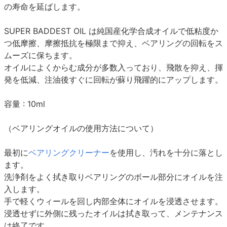
の寿命を延ばします。
SUPER BADDEST OIL は純国産化学合成オイルで低粘度か
つ低摩擦、摩擦抵抗を極限まで抑え、ベアリングの回転をス
ムーズに保ちます。
オイルによくからむ成分が多数入っており、飛散を抑え、揮
発を低減、注油後すぐに回転が蘇り飛躍的にアップします。
容量 : 10ml
（ベアリングオイルの使用方法について）
最初に
ベアリングクリーナー
を使用し、汚れを十分に落とし
ます。
洗浄剤をよく拭き取りベアリングのボール部分にオイルを注
入します。
手で軽くウィールを回し内部全体にオイルを浸透させます。
浸透せずに外側に残ったオイルは拭き取って、メンテナンス
は終了です。