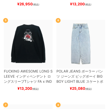
ケボー
¥
26,950
¥
13,200
(税込)
(税込)
5
6
FUCKING AWESOME LONG S
POLAR JEANS
ポーラー
パン
LEEVE
インディペンデント
ロ
ツ ジーンズ ビッグボーイ
BIG
ングスリーブTシャツ
FA x IND
BOY
LIGHT BLUE
スケートボ
EPENDENT
HOSTAGE
BLAC
ード スケボー
¥
13,200
¥
25,080
(税込)
(税込)
K
スケートボード スケボー
7
8