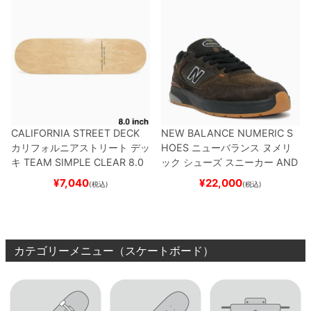
CALIFORNIA STREET DECK
NEW BALANCE NUMERIC S
カリフォルニアストリート
デッ
HOES
ニューバランス ヌメリ
キ
TEAM
SIMPLE CLEAR 8.0
ック
シューズ スニーカー
AND
ブランク（DSM）
スケートボ
REW REYNOLDS 933
NM933
¥
7,040
¥
22,000
(税込)
(税込)
ード スケボー
BAR
BROWN/BLACK
スケート
ボード スケボー
カテゴリーメニュー（スケートボード）