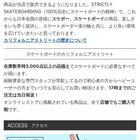
商品が当店で販売できるようになりました。STRICTLY
SKATEBOARDING（100%完全にスケートボードの精神）で、これ
からも日本全国の皆様に
スケボー、スケートボード
の商品、楽しさ
をいち早く提供し、スケートボーダー達の輪と共に、より良い環境
を広げていきたいと思っております。
カリフォルニアストリートの歴史について
スケートボードのカリフォルニアストリート
在庫数常時3,000点以上の品揃え
でスケートボードに必要なすべて
が揃います。
経験豊富な専門スタッフが常駐してるので初心者の方からヘビーユ
ーザーの方までいつでも安心してお買い物頂けます。
17時までのご
注文は当日発送！
オンラインストアに掲載されている商品は、全て
店舗でもご購入可
能
です。
ACCESS
アクセス