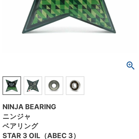
ボーンズ STF（エスティーエフ）
スケートパーク情報
特定商取引法に基づく表記
7.9inch
8.0inch
58mm
25cm
ボルト
ショーツ
パウエルペラルタ DF（ドラゴンフォーミュ
ラ）
8.0inch
8.1inch
59mm
25.5cm
パーツ・その他
長袖ボタンシャツ
ソフトウィール（クルーザー）
8.1inch
8.2inch
60mm
26cm
足回りセット（トラック・ウィールセット）
7分袖シャツ・ラグラン
8.2inch
8.3inch
62mm
26.5cm
ヘルメット・パッド
半袖シャツ
8.3inch
8.4inch
63mm
27cm
練習用アイテム（初心者におすすめ）
キャップ
8.4inch
8.5inch
64mm
27.5cm
スケートケース・バッグ
ソックス
NINJA BEARING
8.5inch
8.6inch
65mm
28cm
メディア（雑誌・DVD・CD）
アンダーウエア
ニンジャ
8.6inch
8.7inch
70mm
28.5cm
ベアリング
サイズの測り方
STAR 3 OIL（ABEC 3）
8.7inch
8.8inch
72mm
29cm