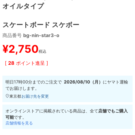
オイルタイプ
8.8inch
8.9inch
75mm
29.5cm
スケートボード スケボー
8.9inch
9.0inch以上
110mm
30cm
商品番号
bg-nin-star3-o
9.0inch以上
¥
2,750
税込
シェイプデッキ
[
28
ポイント進呈 ]
高性能デッキ
明日
17時00分
までのご注文で
2026/08/10（月）
に
ヤマト運輸
でお届けします。
東京都
お届け先を変更
オンラインストアに掲載されている商品は、全て
店舗でもご購入
可能
です。
店舗情報を見る