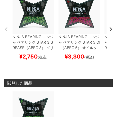
NINJA BEARING
ニンジ
NINJA BEARING
ニンジ
NINJA
ャ
ベアリング
STAR 3 G
ャ
ベアリング
STAR 5 OI
ャ
ベア
REASE（ABEC 3）
グリ
L（ABEC 5）
オイルタ
REASE
ースタイプ
スケートボー
イプ
スケートボード ス
ースタ
¥
2,750
¥
3,300
¥
(税込)
(税込)
ド スケボー
ケボー
ド ス
閲覧した商品