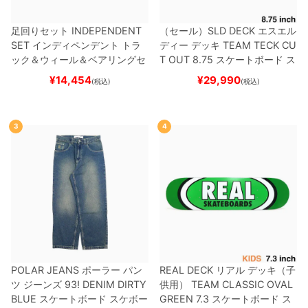
足回りセット
INDEPENDENT
（セール）
SLD DECK
エスエル
SET
インディペンデント
トラ
ディー
デッキ
TEAM
TECK CU
ック＆ウィール＆ベアリングセ
T OUT 8.75
スケートボード ス
ット
（トリック用）
スケートボ
ケボー
¥
14,454
¥
29,990
(税込)
(税込)
ード スケボー
3
4
POLAR JEANS
ポーラー
パン
REAL DECK
リアル
デッキ（子
ツ ジーンズ
93! DENIM
DIRTY
供用）
TEAM
CLASSIC OVAL
BLUE
スケートボード スケボー
GREEN 7.3
スケートボード ス