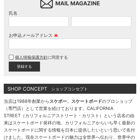
MAIL MAGAZINE
氏名
お申込メールアドレス
(
必
個人情報保護方針
に同意する
須
)
SHOP CONCEPT
ショップコンセプト
当店は1988年創業から
スケボー、スケートボード
のプロショップ
（専門店）として営業を続けております。CALIFORNIA
STREET（カリフォルニアストリート・カリスト）という店名の由
来はスケートボード発祥の地、カリフォルニアからいち早く最新の
スケートボードに関する情報を日本に提供したいという思いで名付
けました。現在スケートボードの魅力は全世界へ伝わり、世界中の