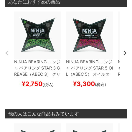
あなたにおすすめの商品
NINJA BEARING
ニンジ
NINJA BEARING
ニンジ
NINJA
ャ
ベアリング
STAR 3 G
ャ
ベアリング
STAR 5 OI
ャ
ベア
REASE（ABEC 3）
グリ
L（ABEC 5）
オイルタ
REASE
ースタイプ
スケートボー
イプ
スケートボード ス
ースタ
¥
2,750
¥
3,300
¥
(税込)
(税込)
ド スケボー
ケボー
ド ス
他の人はこんな商品もみています