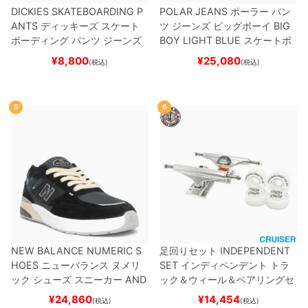
DICKIES SKATEBOARDING P
POLAR JEANS
ポーラー
パン
ANTS
ディッキーズ スケート
ツ ジーンズ ビッグボーイ
BIG
ボーディング
パンツ ジーンズ
BOY
LIGHT BLUE
スケートボ
SLIM FIT 30 LENGTH
BLACK
ード スケボー
¥
8,800
¥
25,080
(税込)
(税込)
スケートボード スケボー
5
6
NEW BALANCE NUMERIC S
足回りセット
INDEPENDENT
HOES
ニューバランス ヌメリ
SET
インディペンデント
トラ
ック
シューズ スニーカー
AND
ック＆ウィール＆ベアリングセ
REW REYNOLDS 933
UN933
ット
（クルーザー用）
スケート
¥
24,860
¥
14,454
(税込)
(税込)