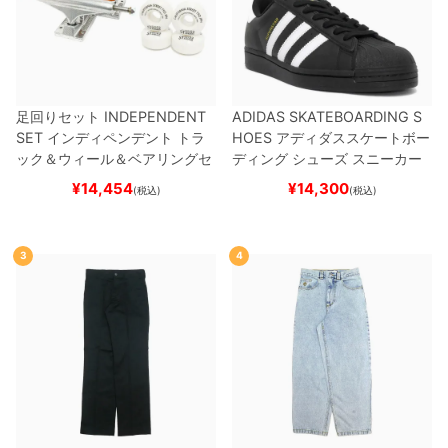
足回りセット
INDEPENDENT
ADIDAS SKATEBOARDING S
SET
インディペンデント
トラ
HOES
アディダススケートボー
ック＆ウィール＆ベアリングセ
ディング
シューズ スニーカー
ット
（トリック用）
スケートボ
スーパースター
SUPERSTAR A
¥
14,454
¥
14,300
(税込)
(税込)
ード スケボー
DV
BLACK/WHITE/WHITE
G
W6931
スケートボード スケボ
ー
3
4