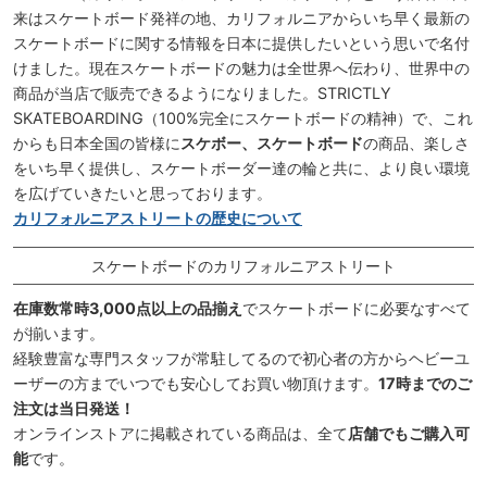
来はスケートボード発祥の地、カリフォルニアからいち早く最新の
スケートボードに関する情報を日本に提供したいという思いで名付
けました。現在スケートボードの魅力は全世界へ伝わり、世界中の
商品が当店で販売できるようになりました。STRICTLY
SKATEBOARDING（100%完全にスケートボードの精神）で、これ
からも日本全国の皆様に
スケボー、スケートボード
の商品、楽しさ
をいち早く提供し、スケートボーダー達の輪と共に、より良い環境
を広げていきたいと思っております。
カリフォルニアストリートの歴史について
スケートボードのカリフォルニアストリート
在庫数常時3,000点以上の品揃え
でスケートボードに必要なすべて
が揃います。
経験豊富な専門スタッフが常駐してるので初心者の方からヘビーユ
ーザーの方までいつでも安心してお買い物頂けます。
17時までのご
注文は当日発送！
オンラインストアに掲載されている商品は、全て
店舗でもご購入可
能
です。