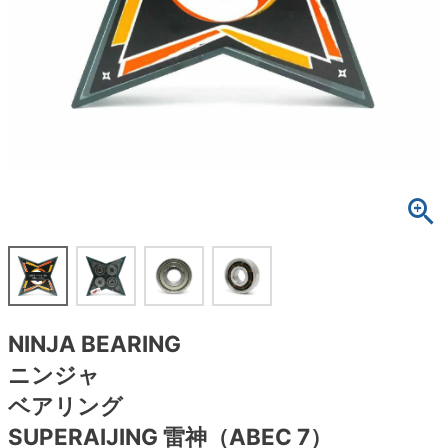
ボーンズ STF（エスティーエフ）
スケートパーク情報
特定商取引法に基づく表記
7.9inch
8.0inch
58mm
25cm
ボルト
ショーツ
パウエルペラルタ DF（ドラゴンフォーミュ
ラ）
8.0inch
8.1inch
59mm
25.5cm
パーツ・その他
長袖ボタンシャツ
ソフトウィール（クルーザー）
8.1inch
8.2inch
60mm
26cm
足回りセット（トラック・ウィールセット）
7分袖シャツ・ラグラン
8.2inch
8.3inch
62mm
26.5cm
ヘルメット・パッド
半袖シャツ
8.3inch
8.4inch
63mm
27cm
練習用アイテム（初心者におすすめ）
キャップ
8.4inch
8.5inch
64mm
27.5cm
スケートケース・バッグ
ソックス
NINJA BEARING
8.5inch
8.6inch
65mm
28cm
メディア（雑誌・DVD・CD）
アンダーウエア
ニンジャ
8.6inch
8.7inch
70mm
28.5cm
ベアリング
サイズの測り方
SUPERAIJING 雷神（ABEC 7）
8.7inch
8.8inch
72mm
29cm