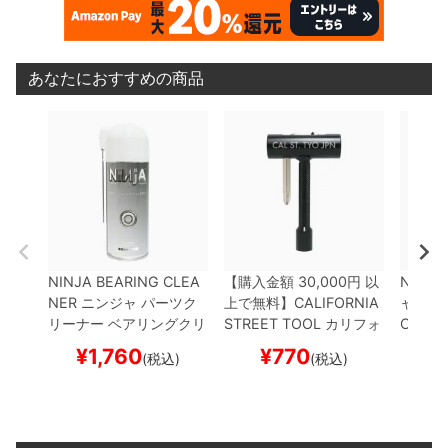
あなたにおすすめの商品
NINJA BEARING CLEA
【購入金額 30,000円 以
NINJA
NER
ニンジャ
パーツク
上で無料】
CALIFORNIA
ャ
ベア
リーナー ベアリングクリ
STREET TOOL
カリフォ
CERAM
ーナー
BEARING CLEA
ルニアストリート
レンチ
スケー
¥
1,760
¥
770
¥
1
(税込)
(税込)
NER 2
スケートボード
ツール 工具
FUTURA
ス
スケボー
ケートボード スケボー