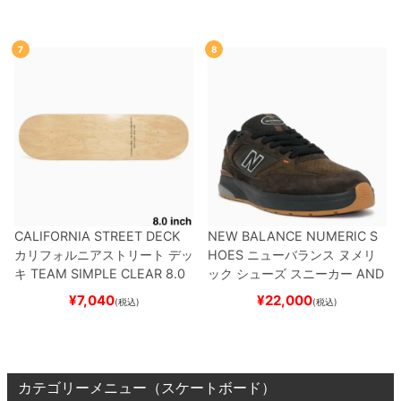
BNT
BLACK/NAVY
スケートボ
ボード スケボー
ード スケボー
7
8
CALIFORNIA STREET DECK
NEW BALANCE NUMERIC S
カリフォルニアストリート
デッ
HOES
ニューバランス ヌメリ
キ
TEAM
SIMPLE CLEAR 8.0
ック
シューズ スニーカー
AND
ブランク（DSM）
スケートボ
REW REYNOLDS 933
NM933
¥
7,040
¥
22,000
(税込)
(税込)
ード スケボー
BAR
BROWN/BLACK
スケート
ボード スケボー
カテゴリーメニュー（スケートボード）