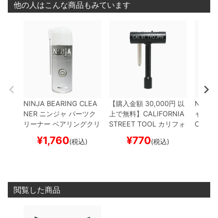
他の人はこんな商品もみています
NINJA BEARING CLEA
【購入金額 30,000円 以
NINJA
NER
ニンジャ
パーツク
上で無料】
CALIFORNIA
ャ
ベア
リーナー ベアリングクリ
STREET TOOL
カリフォ
CERAM
ーナー
BEARING CLEA
ルニアストリート
レンチ
スケー
¥
1,760
¥
770
¥
1
(税込)
(税込)
NER 2
スケートボード
ツール 工具
FUTURA
ス
スケボー
ケートボード スケボー
閲覧した商品