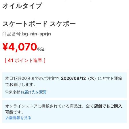
オイルタイプ
8.8inch
8.9inch
75mm
29.5cm
スケートボード スケボー
8.9inch
9.0inch以上
110mm
30cm
商品番号
bg-nin-sprjn
9.0inch以上
¥
4,070
税込
シェイプデッキ
[
41
ポイント進呈 ]
高性能デッキ
本日
17時00分
までのご注文で
2026/08/12（水）
に
ヤマト運輸
でお届けします。
東京都
お届け先を変更
オンラインストアに掲載されている商品は、全て
店舗でもご購入
可能
です。
店舗情報を見る