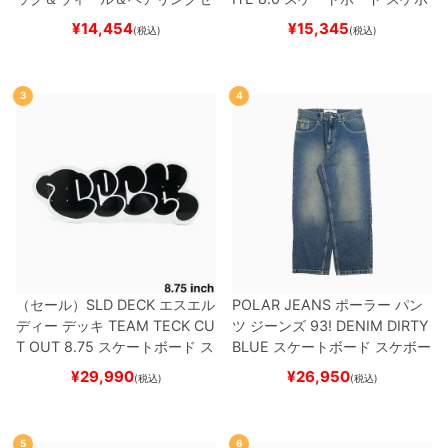
ット
（トリック用）
スケートボ
ー
¥
14,454
¥
15,345
(税込)
(税込)
ード スケボー
3
4
（セール）
SLD DECK
エスエル
POLAR JEANS
ポーラー
パン
ディー
デッキ
TEAM
TECK CU
ツ ジーンズ
93! DENIM
DIRTY
T OUT 8.75
スケートボード ス
BLUE
スケートボード スケボー
ケボー
¥
29,990
¥
26,950
(税込)
(税込)
5
6