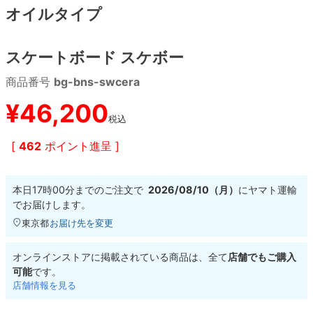
オイルタイプ
8.8inch
8.9inch
75mm
29.5cm
スケートボード スケボー
8.9inch
9.0inch以上
110mm
30cm
商品番号
bg-bns-swcera
9.0inch以上
¥
46,200
税込
シェイプデッキ
[
462
ポイント進呈 ]
高性能デッキ
本日
17時00分
までのご注文で
2026/08/10（月）
に
ヤマト運輸
でお届けします。
東京都
お届け先を変更
オンラインストアに掲載されている商品は、全て
店舗でもご購入
可能
です。
店舗情報を見る