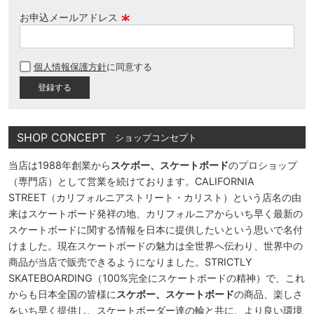
お申込メールアドレス
(
必
個人情報保護方針
に同意する
須
)
SHOP CONCEPT
ショップコンセプト
当店は1988年創業から
スケボー、スケートボード
のプロショップ
（専門店）として営業を続けております。CALIFORNIA
STREET（カリフォルニアストリート・カリスト）という店名の由
来はスケートボード発祥の地、カリフォルニアからいち早く最新の
スケートボードに関する情報を日本に提供したいという思いで名付
けました。現在スケートボードの魅力は全世界へ伝わり、世界中の
商品が当店で販売できるようになりました。STRICTLY
SKATEBOARDING（100%完全にスケートボードの精神）で、これ
からも日本全国の皆様に
スケボー、スケートボード
の商品、楽しさ
をいち早く提供し、スケートボーダー達の輪と共に、より良い環境