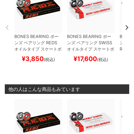
BONES BEARING
ボー
BONES BEARING
ボー
BONES
ンズ
ベアリング
REDS
ンズ
ベアリング
SWISS
ンズ
ベ
オイルタイプ
スケートボ
オイルタイプ
スケートボ
REDS 
ード スケボー
ード スケボー
タイプ
¥
3,850
¥
17,600
¥
1
(税込)
(税込)
スケボ
他の人はこんな商品もみています