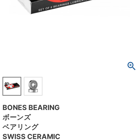
ボーンズ STF（エスティーエフ）
スケートパーク情報
特定商取引法に基づく表記
7.9inch
8.0inch
58mm
25cm
ボルト
ショーツ
パウエルペラルタ DF（ドラゴンフォーミュ
ラ）
8.0inch
8.1inch
59mm
25.5cm
パーツ・その他
長袖ボタンシャツ
ソフトウィール（クルーザー）
8.1inch
8.2inch
60mm
26cm
足回りセット（トラック・ウィールセット）
7分袖シャツ・ラグラン
8.2inch
8.3inch
62mm
26.5cm
ヘルメット・パッド
半袖シャツ
8.3inch
8.4inch
63mm
27cm
練習用アイテム（初心者におすすめ）
キャップ
8.4inch
8.5inch
64mm
27.5cm
スケートケース・バッグ
ソックス
BONES BEARING
8.5inch
8.6inch
65mm
28cm
メディア（雑誌・DVD・CD）
アンダーウエア
ボーンズ
8.6inch
8.7inch
70mm
28.5cm
ベアリング
サイズの測り方
SWISS CERAMIC
8.7inch
8.8inch
72mm
29cm