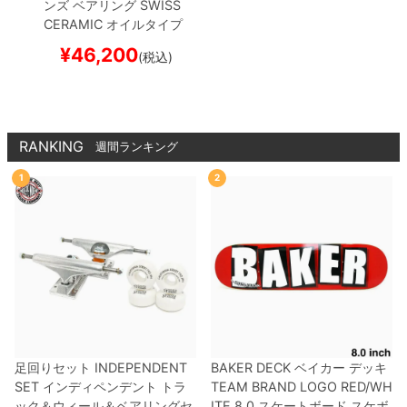
ンズ
ベアリング
SWISS
CERAMIC
オイルタイプ
スケートボード スケボー
¥
46,200
(税込)
RANKING
週間ランキング
1
2
足回りセット
INDEPENDENT
BAKER DECK
ベイカー
デッキ
SET
インディペンデント
トラ
TEAM
BRAND LOGO RED/WH
ック＆ウィール＆ベアリングセ
ITE 8.0
スケートボード スケボ