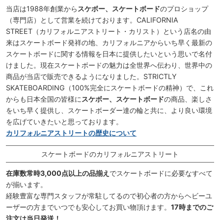
当店は1988年創業から
スケボー、スケートボード
のプロショップ
（専門店）として営業を続けております。CALIFORNIA
STREET（カリフォルニアストリート・カリスト）という店名の由
来はスケートボード発祥の地、カリフォルニアからいち早く最新の
スケートボードに関する情報を日本に提供したいという思いで名付
けました。現在スケートボードの魅力は全世界へ伝わり、世界中の
商品が当店で販売できるようになりました。STRICTLY
SKATEBOARDING（100%完全にスケートボードの精神）で、これ
からも日本全国の皆様に
スケボー、スケートボード
の商品、楽しさ
をいち早く提供し、スケートボーダー達の輪と共に、より良い環境
を広げていきたいと思っております。
カリフォルニアストリートの歴史について
スケートボードのカリフォルニアストリート
在庫数常時3,000点以上の品揃え
でスケートボードに必要なすべて
が揃います。
経験豊富な専門スタッフが常駐してるので初心者の方からヘビーユ
ーザーの方までいつでも安心してお買い物頂けます。
17時までのご
注文は当日発送！