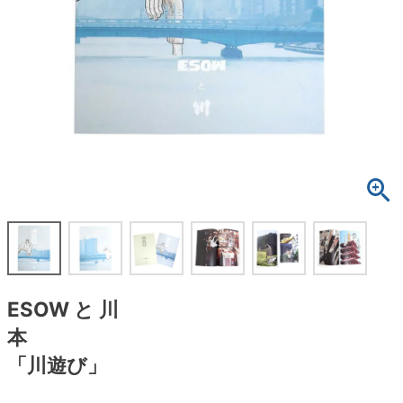
ボーンズ STF（エスティーエフ）
スケートパーク情報
特定商取引法に基づく表記
7.9inch
8.0inch
58mm
25cm
ボルト
ショーツ
パウエルペラルタ DF（ドラゴンフォーミュ
ラ）
8.0inch
8.1inch
59mm
25.5cm
パーツ・その他
長袖ボタンシャツ
ソフトウィール（クルーザー）
8.1inch
8.2inch
60mm
26cm
足回りセット（トラック・ウィールセット）
7分袖シャツ・ラグラン
8.2inch
8.3inch
62mm
26.5cm
ヘルメット・パッド
半袖シャツ
8.3inch
8.4inch
63mm
27cm
練習用アイテム（初心者におすすめ）
キャップ
8.4inch
8.5inch
64mm
27.5cm
スケートケース・バッグ
ソックス
ESOW と 川
8.5inch
8.6inch
65mm
28cm
メディア（雑誌・DVD・CD）
アンダーウエア
本
8.6inch
8.7inch
70mm
28.5cm
「川遊び」
サイズの測り方
8.7inch
8.8inch
72mm
29cm