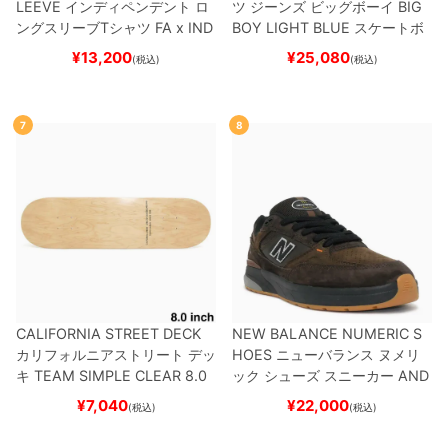
LEEVE
インディペンデント
ロ
ツ ジーンズ ビッグボーイ
BIG
ングスリーブTシャツ
FA x IND
BOY
LIGHT BLUE
スケートボ
EPENDENT
HOSTAGE
BLAC
ード スケボー
¥
13,200
¥
25,080
(税込)
(税込)
K
スケートボード スケボー
7
8
CALIFORNIA STREET DECK
NEW BALANCE NUMERIC S
カリフォルニアストリート
デッ
HOES
ニューバランス ヌメリ
キ
TEAM
SIMPLE CLEAR 8.0
ック
シューズ スニーカー
AND
ブランク（DSM）
スケートボ
REW REYNOLDS 933
NM933
¥
7,040
¥
22,000
(税込)
(税込)
ード スケボー
BAR
BROWN/BLACK
スケート
ボード スケボー