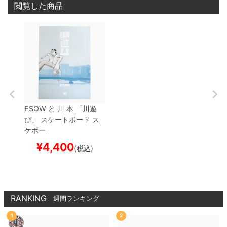
閲覧した商品
ESOW と 川
本
「川遊
び」
スケートボード ス
ケボー
¥
4,400
(税込)
RANKING
週間ランキング
1
2