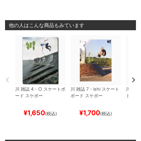
他の人はこんな商品もみています
川
雑誌
4・○
スケートボ
川
雑誌
7・ishi
スケート
川
雑誌
ード スケボー
ボード スケボー
トボー
¥
1,650
¥
1,700
¥
(税込)
(税込)