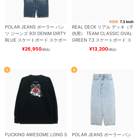
POLAR JEANS
ポーラー
パン
REAL DECK
リアル
デッキ（子
ツ ジーンズ
93! DENIM
DIRTY
供用）
TEAM
CLASSIC OVAL
BLUE
スケートボード スケボー
GREEN 7.3
スケートボード ス
ケボー
¥
26,950
¥
13,200
(税込)
(税込)
5
6
FUCKING AWESOME LONG S
POLAR JEANS
ポーラー
パン