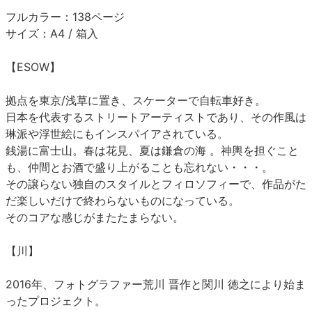
フルカラー：138ページ
サイズ：A4 / 箱入
【ESOW】
拠点を東京/浅草に置き、スケーターで自転車好き。
日本を代表するストリートアーティストであり、その作風は
琳派や浮世絵にもインスパイアされている。
銭湯に富士山。春は花見、夏は鎌倉の海 。神輿を担ぐこと
も、仲間とお酒で盛り上がることも忘れない・・・。
その譲らない独自のスタイルとフィロソフィーで、作品がた
だ楽しいだけで終わらないものになっている。
そのコアな感じがまたたまらない。
【川】
2016年、フォトグラファー荒川 晋作と関川 徳之により始ま
ったプロジェクト。