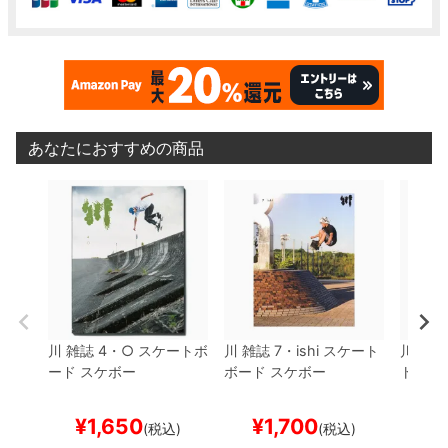
あなたにおすすめの商品
川
雑誌
4・○
スケートボ
川
雑誌
7・ishi
スケート
川
雑誌
ード スケボー
ボード スケボー
トボー
¥
1,650
¥
1,700
¥
(税込)
(税込)