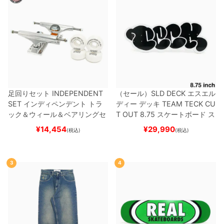
足回りセット
INDEPENDENT
（セール）
SLD DECK
エスエル
SET
インディペンデント
トラ
ディー
デッキ
TEAM
TECK CU
ック＆ウィール＆ベアリングセ
T OUT 8.75
スケートボード ス
ット
（トリック用）
スケートボ
ケボー
¥
14,454
¥
29,990
(税込)
(税込)
ード スケボー
3
4