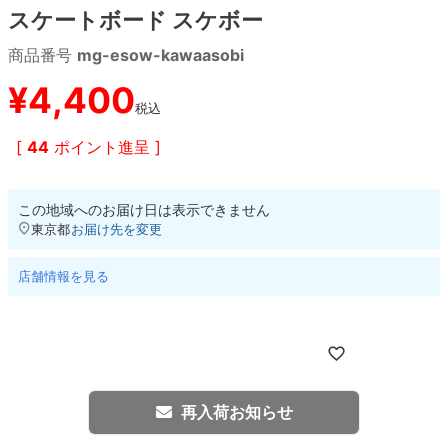
スケートボード スケボー
8.8inch
8.9inch
75mm
29.5cm
商品番号
mg-esow-kawaasobi
¥
4,400
8.9inch
9.0inch以上
110mm
30cm
税込
[
44
ポイント進呈 ]
9.0inch以上
シェイプデッキ
この地域へのお届け日は表示できません
東京都
お届け先を変更
高性能デッキ
店舗情報を見る
再入荷お知らせ