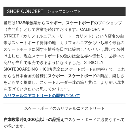
SHOP CONCEPT
ショップコンセプト
当店は1988年創業から
スケボー、スケートボード
のプロショップ
（専門店）として営業を続けております。CALIFORNIA
STREET（カリフォルニアストリート・カリスト）という店名の由
来はスケートボード発祥の地、カリフォルニアからいち早く最新の
スケートボードに関する情報を日本に提供したいという思いで名付
けました。現在スケートボードの魅力は全世界へ伝わり、世界中の
商品が当店で販売できるようになりました。STRICTLY
SKATEBOARDING（100%完全にスケートボードの精神）で、これ
からも日本全国の皆様に
スケボー、スケートボード
の商品、楽しさ
をいち早く提供し、スケートボーダー達の輪と共に、より良い環境
を広げていきたいと思っております。
カリフォルニアストリートの歴史について
スケートボードのカリフォルニアストリート
在庫数常時3,000点以上の品揃え
でスケートボードに必要なすべて
が揃います。