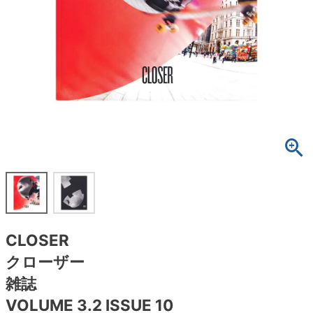
ボーンズ STF（エスティーエフ）
スケートパーク情報
特定商取引法に基づく表記
7.9inch
8.0inch
58mm
25cm
ボルト
ショーツ
パウエルペラルタ DF（ドラゴンフォーミュ
ラ）
8.0inch
8.1inch
59mm
25.5cm
パーツ・その他
長袖ボタンシャツ
ソフトウィール（クルーザー）
8.1inch
8.2inch
60mm
26cm
足回りセット（トラック・ウィールセット）
7分袖シャツ・ラグラン
8.2inch
8.3inch
62mm
26.5cm
ヘルメット・パッド
半袖シャツ
8.3inch
8.4inch
63mm
27cm
練習用アイテム（初心者におすすめ）
キャップ
8.4inch
8.5inch
64mm
27.5cm
スケートケース・バッグ
ソックス
CLOSER
8.5inch
8.6inch
65mm
28cm
メディア（雑誌・DVD・CD）
アンダーウエア
クローザー
8.6inch
8.7inch
70mm
28.5cm
雑誌
サイズの測り方
VOLUME 3.2 ISSUE 10
8.7inch
8.8inch
72mm
29cm