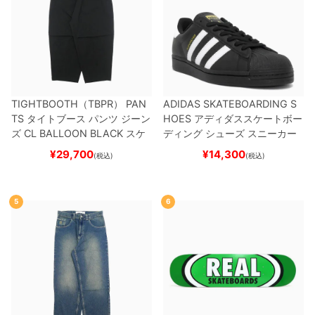
TIGHTBOOTH（TBPR） PAN
ADIDAS SKATEBOARDING S
TS
タイトブース
パンツ ジーン
HOES
アディダススケートボー
ズ
CL BALLOON
BLACK
スケ
ディング
シューズ スニーカー
ートボード スケボー
スーパースター
SUPERSTAR A
¥
29,700
¥
14,300
(税込)
(税込)
DV
BLACK/WHITE/WHITE
G
W6931
スケートボード スケボ
ー
5
6