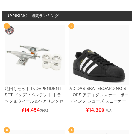
RANKING
週間ランキング
1
2
足回りセット
INDEPENDENT
ADIDAS SKATEBOARDING S
SET
インディペンデント
トラ
HOES
アディダススケートボー
ック＆ウィール＆ベアリングセ
ディング
シューズ スニーカー
ット
（トリック用）
スケートボ
スーパースター
SUPERSTAR A
¥
14,454
¥
14,300
(税込)
(税込)
ード スケボー
DV
BLACK/WHITE/WHITE
G
W6931
スケートボード スケボ
ー
3
4