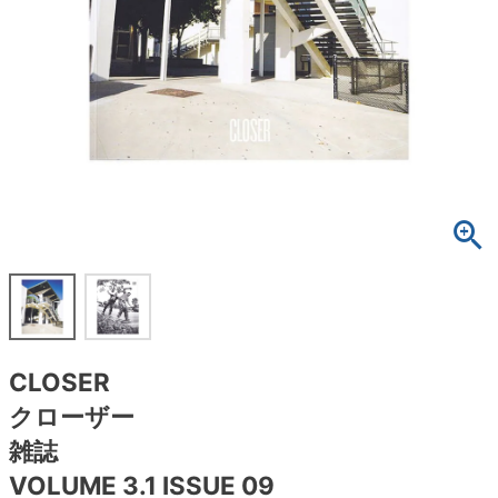
ボーンズ STF（エスティーエフ）
スケートパーク情報
特定商取引法に基づく表記
7.9inch
8.0inch
58mm
25cm
ボルト
ショーツ
パウエルペラルタ DF（ドラゴンフォーミュ
ラ）
8.0inch
8.1inch
59mm
25.5cm
パーツ・その他
長袖ボタンシャツ
ソフトウィール（クルーザー）
8.1inch
8.2inch
60mm
26cm
足回りセット（トラック・ウィールセット）
7分袖シャツ・ラグラン
8.2inch
8.3inch
62mm
26.5cm
ヘルメット・パッド
半袖シャツ
8.3inch
8.4inch
63mm
27cm
練習用アイテム（初心者におすすめ）
キャップ
8.4inch
8.5inch
64mm
27.5cm
スケートケース・バッグ
ソックス
CLOSER
8.5inch
8.6inch
65mm
28cm
メディア（雑誌・DVD・CD）
アンダーウエア
クローザー
8.6inch
8.7inch
70mm
28.5cm
雑誌
サイズの測り方
VOLUME 3.1 ISSUE 09
8.7inch
8.8inch
72mm
29cm