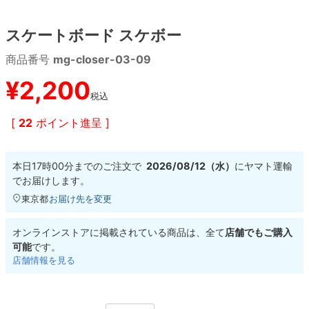
スケートボード スケボー
8.8inch
8.9inch
75mm
29.5cm
商品番号
mg-closer-03-09
8.9inch
9.0inch以上
110mm
30cm
¥
2,200
税込
9.0inch以上
[
22
ポイント進呈 ]
シェイプデッキ
本日
17時00分
までのご注文で
2026/08/12（水）
に
ヤマト運輸
高性能デッキ
でお届けします。
東京都
お届け先を変更
オンラインストアに掲載されている商品は、全て
店舗でもご購入
可能
です。
店舗情報を見る