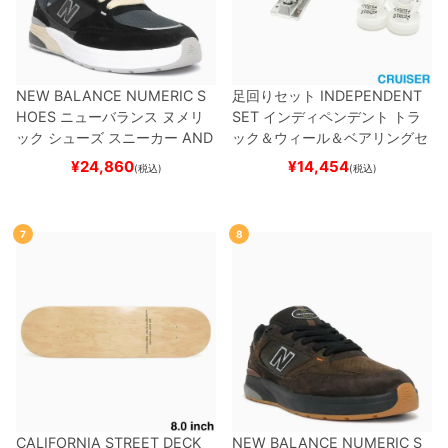
NEW BALANCE NUMERIC S
足回りセット
INDEPENDENT
HOES
ニューバランス ヌメリ
SET
インディペンデント
トラ
ック
シューズ スニーカー
AND
ック＆ウィール＆ベアリングセ
REW REYNOLDS 933
UN933
ット
（クルーザー用）
スケート
¥
24,860
¥
14,454
(税込)
(税込)
BNT
BLACK/NAVY
スケートボ
ボード スケボー
ード スケボー
7
8
CALIFORNIA STREET DECK
NEW BALANCE NUMERIC S