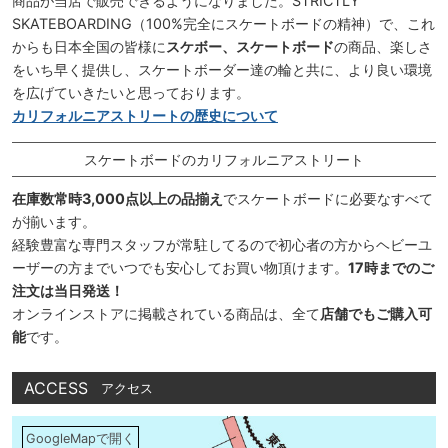
商品が当店で販売できるようになりました。STRICTLY
SKATEBOARDING（100%完全にスケートボードの精神）で、これ
からも日本全国の皆様に
スケボー、スケートボード
の商品、楽しさ
をいち早く提供し、スケートボーダー達の輪と共に、より良い環境
を広げていきたいと思っております。
カリフォルニアストリートの歴史について
スケートボードのカリフォルニアストリート
在庫数常時3,000点以上の品揃え
でスケートボードに必要なすべて
が揃います。
経験豊富な専門スタッフが常駐してるので初心者の方からヘビーユ
ーザーの方までいつでも安心してお買い物頂けます。
17時までのご
注文は当日発送！
オンラインストアに掲載されている商品は、全て
店舗でもご購入可
能
です。
ACCESS
アクセス
GoogleMapで開く