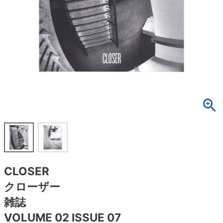
ボーンズ STF（エスティーエフ）
スケートパーク情報
特定商取引法に基づく表記
7.9inch
8.0inch
58mm
25cm
ボルト
ショーツ
パウエルペラルタ DF（ドラゴンフォーミュ
ラ）
8.0inch
8.1inch
59mm
25.5cm
パーツ・その他
長袖ボタンシャツ
ソフトウィール（クルーザー）
8.1inch
8.2inch
60mm
26cm
足回りセット（トラック・ウィールセット）
7分袖シャツ・ラグラン
8.2inch
8.3inch
62mm
26.5cm
ヘルメット・パッド
半袖シャツ
8.3inch
8.4inch
63mm
27cm
練習用アイテム（初心者におすすめ）
キャップ
8.4inch
8.5inch
64mm
27.5cm
スケートケース・バッグ
ソックス
CLOSER
8.5inch
8.6inch
65mm
28cm
メディア（雑誌・DVD・CD）
アンダーウエア
クローザー
8.6inch
8.7inch
70mm
28.5cm
雑誌
サイズの測り方
VOLUME 02 ISSUE 07
8.7inch
8.8inch
72mm
29cm