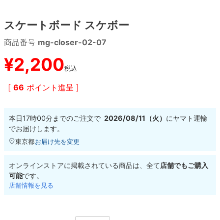
スケートボード スケボー
8.8inch
8.9inch
75mm
29.5cm
商品番号
mg-closer-02-07
8.9inch
9.0inch以上
110mm
30cm
¥
2,200
税込
9.0inch以上
[
66
ポイント進呈 ]
シェイプデッキ
本日
17時00分
までのご注文で
2026/08/11（火）
に
ヤマト運輸
高性能デッキ
でお届けします。
東京都
お届け先を変更
オンラインストアに掲載されている商品は、全て
店舗でもご購入
可能
です。
店舗情報を見る