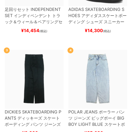
足回りセット
INDEPENDENT
ADIDAS SKATEBOARDING S
SET
インディペンデント
トラ
HOES
アディダススケートボー
ック＆ウィール＆ベアリングセ
ディング
シューズ スニーカー
ット
（トリック用）
スケートボ
スーパースター
SUPERSTAR A
¥
14,454
¥
14,300
(税込)
(税込)
ード スケボー
DV
BLACK/WHITE/WHITE
G
W6931
スケートボード スケボ
ー
3
4
DICKIES SKATEBOARDING P
POLAR JEANS
ポーラー
パン
ANTS
ディッキーズ スケート
ツ ジーンズ ビッグボーイ
BIG
ボーディング
パンツ ジーンズ
BOY
LIGHT BLUE
スケートボ
SLIM FIT 30 LENGTH
BLACK
ード スケボー