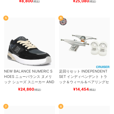
¥
8,800
¥
25,080
(税込)
(税込)
スケートボード スケボー
5
6
NEW BALANCE NUMERIC S
足回りセット
INDEPENDENT
HOES
ニューバランス ヌメリ
SET
インディペンデント
トラ
ック
シューズ スニーカー
AND
ック＆ウィール＆ベアリングセ
REW REYNOLDS 933
UN933
ット
（クルーザー用）
スケート
¥
24,860
¥
14,454
(税込)
(税込)
BNT
BLACK/NAVY
スケートボ
ボード スケボー
ード スケボー
7
8