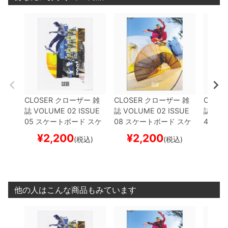
CLOSER
クローザー
雑
CLOSER
クローザー
雑
CLOSE
誌
VOLUME 02 ISSUE
誌
VOLUME 02 ISSUE
誌
VOL
05
スケートボード スケ
08
スケートボード スケ
4
スケ
ボー
ボー
ー
¥
2,200
¥
2,200
¥
(税込)
(税込)
他の人はこんな商品もみています