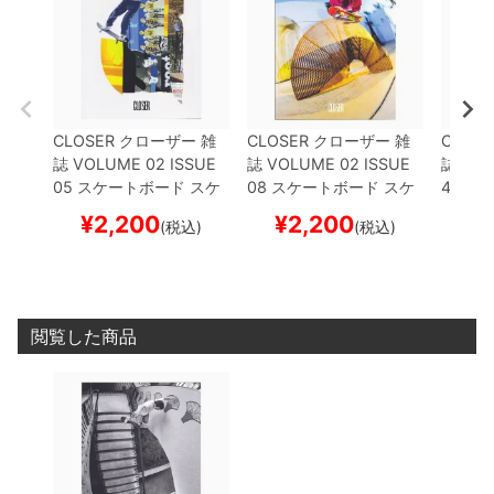
CLOSER
クローザー
雑
CLOSER
クローザー
雑
CLOSE
誌
VOLUME 02 ISSUE
誌
VOLUME 02 ISSUE
誌
VOL
05
スケートボード スケ
08
スケートボード スケ
4
スケ
ボー
ボー
ー
¥
2,200
¥
2,200
¥
(税込)
(税込)
閲覧した商品