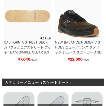
CALIFORNIA STREET DECK
NEW BALANCE NUMERIC S
カリフォルニアストリート
デッ
HOES
ニューバランス ヌメリ
キ
TEAM
SIMPLE CLEAR 8.0
ック
シューズ スニーカー
AND
ブランク（DSM）
スケートボ
REW REYNOLDS 933
NM933
¥
7,040
¥
22,000
(税込)
(税込)
ード スケボー
BAR
BROWN/BLACK
スケート
ボード スケボー
カテゴリーメニュー（スケートボード）