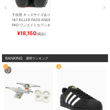
子供用 キッズサイズあり
187 KILLER PADS KNEE
PAD
ワンエイトセブンキ
ラーパッド
ニーパッド
¥
18,150
(税込)
（ひざ）
PRO KNEE PA
D
プロテクター セーフテ
ィーギア
スケートボード
スケボー
RANKING
週間ランキング
1
2