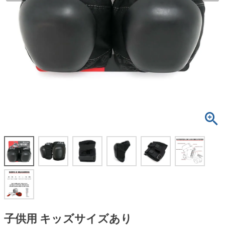
ボーンズ STF（エスティーエフ）
スケートパーク情報
特定商取引法に基づく表記
7.9inch
8.0inch
58mm
25cm
ボルト
ショーツ
パウエルペラルタ DF（ドラゴンフォーミュ
ラ）
8.0inch
8.1inch
59mm
25.5cm
パーツ・その他
長袖ボタンシャツ
ソフトウィール（クルーザー）
8.1inch
8.2inch
60mm
26cm
足回りセット（トラック・ウィールセット）
7分袖シャツ・ラグラン
8.2inch
8.3inch
62mm
26.5cm
ヘルメット・パッド
半袖シャツ
8.3inch
8.4inch
63mm
27cm
練習用アイテム（初心者におすすめ）
キャップ
8.4inch
8.5inch
64mm
27.5cm
スケートケース・バッグ
ソックス
8.5inch
8.6inch
65mm
28cm
メディア（雑誌・DVD・CD）
アンダーウエア
8.6inch
8.7inch
70mm
28.5cm
サイズの測り方
子供用 キッズサイズあり
8.7inch
8.8inch
72mm
29cm