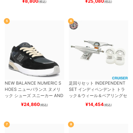
¥
8,800
¥
25,080
(税込)
(税込)
スケートボード スケボー
5
6
NEW BALANCE NUMERIC S
足回りセット
INDEPENDENT
HOES
ニューバランス ヌメリ
SET
インディペンデント
トラ
ック
シューズ スニーカー
AND
ック＆ウィール＆ベアリングセ
REW REYNOLDS 933
UN933
ット
（クルーザー用）
スケート
¥
24,860
¥
14,454
(税込)
(税込)
BNT
BLACK/NAVY
スケートボ
ボード スケボー
ード スケボー
7
8