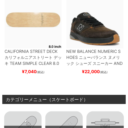
CALIFORNIA STREET DECK
NEW BALANCE NUMERIC S
カリフォルニアストリート
デッ
HOES
ニューバランス ヌメリ
キ
TEAM
SIMPLE CLEAR 8.0
ック
シューズ スニーカー
AND
ブランク（DSM）
スケートボ
REW REYNOLDS 933
NM933
¥
7,040
¥
22,000
(税込)
(税込)
ード スケボー
BAR
BROWN/BLACK
スケート
ボード スケボー
カテゴリーメニュー（スケートボード）