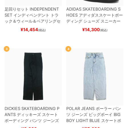
足回りセット
INDEPENDENT
ADIDAS SKATEBOARDING S
SET
インディペンデント
トラ
HOES
アディダススケートボー
ック＆ウィール＆ベアリングセ
ディング
シューズ スニーカー
ット
（トリック用）
スケートボ
スーパースター
SUPERSTAR A
¥
14,454
¥
14,300
(税込)
(税込)
ード スケボー
DV
BLACK/WHITE/WHITE
G
W6931
スケートボード スケボ
ー
3
4
DICKIES SKATEBOARDING P
POLAR JEANS
ポーラー
パン
ANTS
ディッキーズ スケート
ツ ジーンズ ビッグボーイ
BIG
ボーディング
パンツ ジーンズ
BOY
LIGHT BLUE
スケートボ
SLIM FIT 30 LENGTH
BLACK
ード スケボー