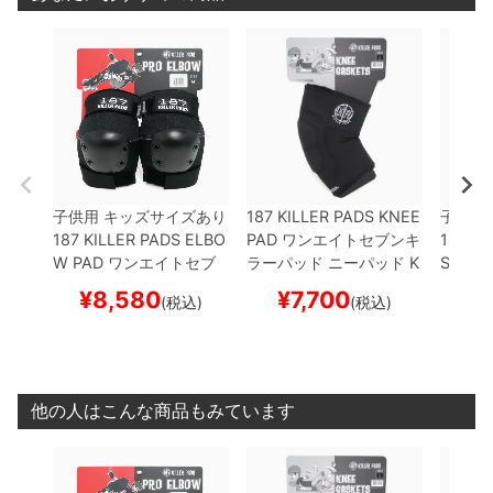
子供用 キッズサイズあり
187 KILLER PADS KNEE
子供用
187 KILLER PADS ELBO
PAD
ワンエイトセブンキ
187 KI
W PAD
ワンエイトセブ
ラーパッド
ニーパッド
K
SLEEV
ンキラーパッド
エルボー
NEE GASKETS
プロテク
ンキラ
¥
8,580
¥
7,700
¥
(税込)
(税込)
パッド（ひじ）
PRO EL
ター セーフティーギア
ーブ
KN
BOW PADS
プロテクタ
サポーター
スケートボー
VE（3
ー セーフティーギア
ス
ド スケボー
ター 
ケートボード スケボー
サポー
ド ス
他の人はこんな商品もみています