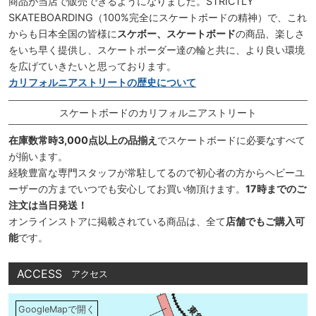
商品が当店で販売できるようになりました。STRICTLY
SKATEBOARDING（100%完全にスケートボードの精神）で、これ
からも日本全国の皆様に
スケボー、スケートボード
の商品、楽しさ
をいち早く提供し、スケートボーダー達の輪と共に、より良い環境
を広げていきたいと思っております。
カリフォルニアストリートの歴史について
スケートボードのカリフォルニアストリート
在庫数常時3,000点以上の品揃え
でスケートボードに必要なすべて
が揃います。
経験豊富な専門スタッフが常駐してるので初心者の方からヘビーユ
ーザーの方までいつでも安心してお買い物頂けます。
17時までのご
注文は当日発送！
オンラインストアに掲載されている商品は、全て
店舗でもご購入可
能
です。
ACCESS
アクセス
GoogleMapで開く