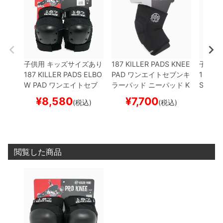
子供用 キッズサイズあり
187 KILLER PADS KNEE
子供用
187 KILLER PADS ELBO
PAD
ワンエイトセブンキ
187 KI
W PAD
ワンエイトセブ
ラーパッド
ニーパッド
K
SLEEV
ンキラーパッド
エルボー
NEE GASKETS
プロテク
ンキラ
¥
8,580
¥
7,700
¥
(税込)
(税込)
パッド（ひじ）
PRO EL
ター セーフティーギア
ーブ
KN
BOW PADS
プロテクタ
サポーター
スケートボー
VE（3
ー セーフティーギア
ス
ド スケボー
ター 
ケートボード スケボー
サポー
ド ス
閲覧した商品