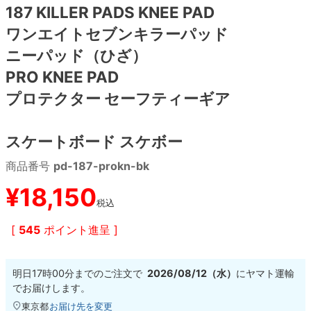
187 KILLER PADS KNEE PAD
ワンエイトセブンキラーパッド
8.8inch
8.9inch
75mm
29.5cm
ニーパッド（ひざ）
8.9inch
9.0inch以上
110mm
30cm
PRO KNEE PAD
プロテクター セーフティーギア
9.0inch以上
スケートボード スケボー
シェイプデッキ
商品番号
pd-187-prokn-bk
高性能デッキ
¥
18,150
税込
[
545
ポイント進呈 ]
明日
17時00分
までのご注文で
2026/08/12（水）
に
ヤマト運輸
でお届けします。
東京都
お届け先を変更