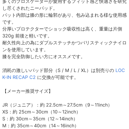
多くのプロスケーターが愛用するフィット感と快適さを研究
し尽くされたニーパッド。
パット内部は膝の形に輪郭があり、包み込まれる様な使用感
です。
分厚いプロテクターでショック吸収性は高く、重量は片側
320g 前後と軽いです。
耐久性向上の為にダブルステッチかつバリスティックナイロ
ンを使用しています。
膝を完全防御したい方にオススメです。
消耗の激しいパッド部分（S / M / L / XL）は別売りの
LOC
K-IN RECAP C2
に交換が可能です。
【メーカー推奨サイズ】
JR（ジュニア）：約 22.5cm～27.5cm（9～11inch）
XS：約 25cm～30cm（10～12inch）
S：約 30cm～35cm（12～14inch）
M：約 35cm～40cm（14～16inch）