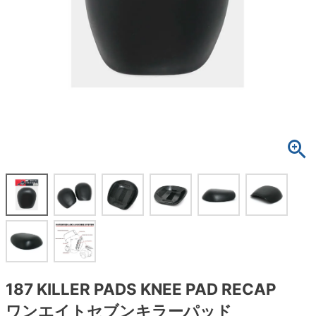
ボーンズ STF（エスティーエフ）
スケートパーク情報
特定商取引法に基づく表記
7.9inch
8.0inch
58mm
25cm
ボルト
ショーツ
パウエルペラルタ DF（ドラゴンフォーミュ
ラ）
8.0inch
8.1inch
59mm
25.5cm
パーツ・その他
長袖ボタンシャツ
ソフトウィール（クルーザー）
8.1inch
8.2inch
60mm
26cm
足回りセット（トラック・ウィールセット）
7分袖シャツ・ラグラン
8.2inch
8.3inch
62mm
26.5cm
ヘルメット・パッド
半袖シャツ
8.3inch
8.4inch
63mm
27cm
練習用アイテム（初心者におすすめ）
キャップ
8.4inch
8.5inch
64mm
27.5cm
スケートケース・バッグ
ソックス
8.5inch
8.6inch
65mm
28cm
メディア（雑誌・DVD・CD）
アンダーウエア
8.6inch
8.7inch
70mm
28.5cm
サイズの測り方
187 KILLER PADS KNEE PAD RECAP
ワンエイトセブンキラーパッド
8.7inch
8.8inch
72mm
29cm