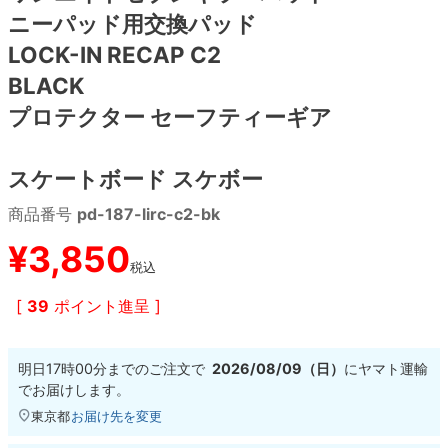
ニーパッド用交換パッド
8.8inch
8.9inch
75mm
29.5cm
LOCK-IN RECAP C2
BLACK
8.9inch
9.0inch以上
110mm
30cm
プロテクター セーフティーギア
9.0inch以上
スケートボード スケボー
シェイプデッキ
商品番号
pd-187-lirc-c2-bk
¥
3,850
高性能デッキ
税込
[
39
ポイント進呈 ]
明日
17時00分
までのご注文で
2026/08/09（日）
に
ヤマト運輸
でお届けします。
東京都
お届け先を変更