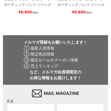
ボーディング
パンツ ジーンズ
ボーディング
パンツ ジーンズ
SLIM FIT 30 LENGTH
DARK
SLIM FIT 30 LENGTH
BLACK
¥
8,800
¥
8,800
(税込)
(税込)
NAVY
スケートボード スケボ
スケートボード スケボー
ー
メルマガ登録をお願いいたします！
① 最新入荷情報
② 限定商品情報
③ 限定セールやクーポン情報
④ 売上ランキング
など、メルマガ会員様限定の
お得な情報をお届けします！
MAIL MAGAZINE
氏名