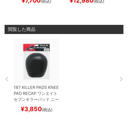
¥
7,700
¥
12,980
¥
(税込)
(税込)
ター セーフティーギア
クター セーフティーギア
IST G
サポーター
スケートボー
スケートボード スケボー
テクタ
ド スケボー
ア
スケ
ボー
閲覧した商品
187 KILLER PADS KNEE
PAD RECAP
ワンエイト
セブンキラーパッド
ニー
パッド用交換パッド
LOC
¥
3,850
(税込)
K-IN RECAP C2
BLACK
プロテクター セーフティ
ーギア
スケートボード