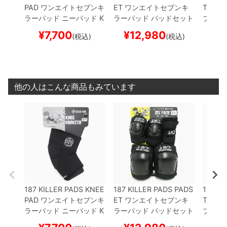
PAD
ワンエイトセブンキ
ET
ワンエイトセブンキ
T GUA
ラーパッド
ニーパッド
K
ラーパッド
パッドセット
ブンキ
NEE GASKETS
プロテク
ADULT SIX PACK
プロテ
ガード
¥
7,700
¥
12,980
¥
(税込)
(税込)
ター セーフティーギア
クター セーフティーギア
IST G
サポーター
スケートボー
スケートボード スケボー
テクタ
ド スケボー
ア
スケ
ボー
他の人はこんな商品もみています
187 KILLER PADS KNEE
187 KILLER PADS PADS
187 KI
PAD
ワンエイトセブンキ
ET
ワンエイトセブンキ
T GUA
ラーパッド
ニーパッド
K
ラーパッド
パッドセット
ブンキ
NEE GASKETS
プロテク
ADULT SIX PACK
プロテ
ガード