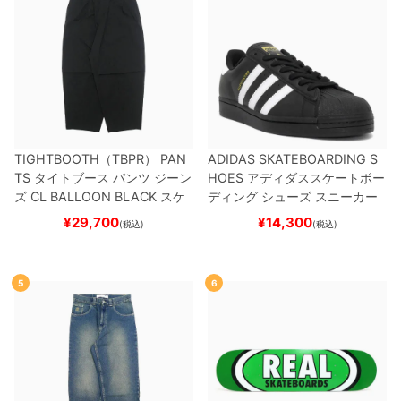
TIGHTBOOTH（TBPR） PAN
ADIDAS SKATEBOARDING S
TS
タイトブース
パンツ ジーン
HOES
アディダススケートボー
ズ
CL BALLOON
BLACK
スケ
ディング
シューズ スニーカー
ートボード スケボー
スーパースター
SUPERSTAR A
¥
29,700
¥
14,300
(税込)
(税込)
DV
BLACK/WHITE/WHITE
G
W6931
スケートボード スケボ
ー
5
6