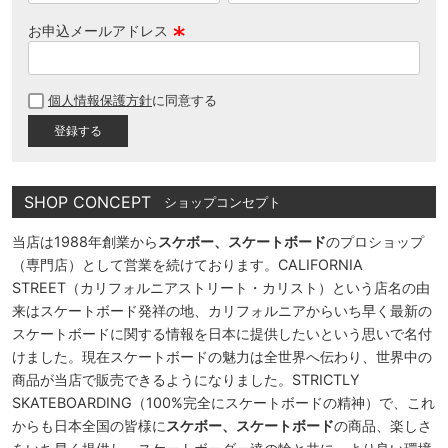
お申込メールアドレス
(
必
個人情報保護方針
に同意する
須
)
SHOP CONCEPT
ショップコンセプト
当店は1988年創業から
スケボー、スケートボード
のプロショップ
（専門店）として営業を続けております。CALIFORNIA
STREET（カリフォルニアストリート・カリスト）という店名の由
来はスケートボード発祥の地、カリフォルニアからいち早く最新の
スケートボードに関する情報を日本に提供したいという思いで名付
けました。現在スケートボードの魅力は全世界へ伝わり、世界中の
商品が当店で販売できるようになりました。STRICTLY
SKATEBOARDING（100%完全にスケートボードの精神）で、これ
からも日本全国の皆様に
スケボー、スケートボード
の商品、楽しさ