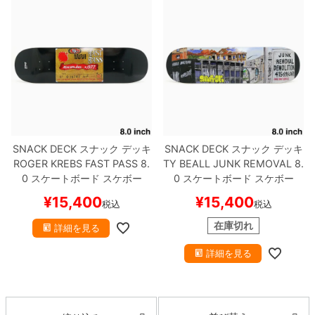
ボーンズ STF（エスティーエフ）
スケートパーク情報
特定商取引法に基づく表記
7.9inch
8.0inch
58mm
25cm
ボルト
ショーツ
パウエルペラルタ DF（ドラゴンフォーミュ
ラ）
8.0inch
8.1inch
59mm
25.5cm
パーツ・その他
長袖ボタンシャツ
ソフトウィール（クルーザー）
8.1inch
8.2inch
60mm
26cm
足回りセット（トラック・ウィールセット）
7分袖シャツ・ラグラン
8.2inch
8.3inch
62mm
26.5cm
ヘルメット・パッド
半袖シャツ
SNACK DECK
スナック
デッキ
SNACK DECK
スナック
デッキ
ROGER KREBS
FAST PASS 8.
TY BEALL
JUNK REMOVAL 8.
8.3inch
8.4inch
63mm
27cm
練習用アイテム（初心者におすすめ）
キャップ
0
スケートボード スケボー
0
スケートボード スケボー
¥
15,400
¥
15,400
8.4inch
8.5inch
64mm
27.5cm
税込
税込
スケートケース・バッグ
ソックス
在庫切れ
詳細を見る
8.5inch
8.6inch
65mm
28cm
メディア（雑誌・DVD・CD）
アンダーウエア
詳細を見る
8.6inch
8.7inch
70mm
28.5cm
サイズの測り方
8.7inch
8.8inch
72mm
29cm