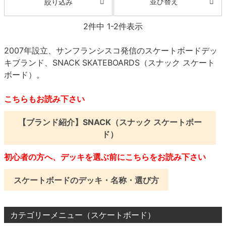
並び替え
絞り込み
8.8inch
8.9inch
75mm
29.5cm
2
件中
1
-
2
件表示
8.9inch
9.0inch以上
110mm
30cm
2007年設立、サンフランシスコ発信のスケートボードデッ
キブランド、SNACK SKATEBOARDS（スナック スケート
ボード）。
9.0inch以上
こちらもお読み下さい
シェイプデッキ
【ブランド紹介】SNACK（スナック スケートボー
高性能デッキ
ド）
初心者の方へ、デッキを選ぶ前にこちらをお読み下さい
スケートボードのデッキ・名称・選び方
カテゴリーメニュー（スケートボード）