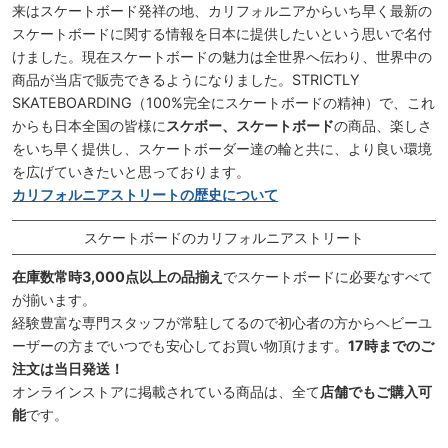
来はスケートボード発祥の地、カリフォルニアからいち早く最新の
スケートボードに関する情報を日本に提供したいという思いで名付
けました。現在スケートボードの魅力は全世界へ伝わり、世界中の
商品が当店で販売できるようになりました。STRICTLY
SKATEBOARDING（100%完全にスケートボードの精神）で、これ
からも日本全国の皆様に
スケボー、スケートボード
の商品、楽しさ
をいち早く提供し、スケートボーダー達の輪と共に、より良い環境
を広げていきたいと思っております。
カリフォルニアストリートの歴史について
スケートボードのカリフォルニアストリート
在庫数常時3,000点以上の品揃え
でスケートボードに必要なすべて
が揃います。
経験豊富な専門スタッフが常駐してるので初心者の方からヘビーユ
ーザーの方までいつでも安心してお買い物頂けます。
17時までのご
注文は当日発送！
オンラインストアに掲載されている商品は、全て
店舗でもご購入可
能
です。