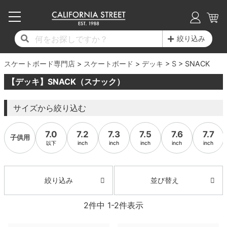
子供用デッキ
7.0inch以下
50mm
20cm
17時までのご注文は当日発送！
17時までのご注文は当日発送！
17時までのご注文は当日発送！
17時までのご注文は当日発送！
17時までのご注文は当日発送！
17時までのご注文は当日発送！
17時までのご注文は当日発送！
17時までのご注文は当日発送！
17時までのご注文は当日発送！
絞り込み
11,000円以上で送料無料！
11,000円以上で送料無料！
11,000円以上で送料無料！
11,000円以上で送料無料！
11,000円以上で送料無料！
11,000円以上で送料無料！
11,000円以上で送料無料！
11,000円以上で送料無料！
11,000円以上で送料無料！
スケートボード専門店
7.0inch以下
7.2inch
51mm
21cm
毎月1日はポイント5倍！10日と20日は3倍！
毎月1日はポイント5倍！10日と20日は3倍！
毎月1日はポイント5倍！10日と20日は3倍！
毎月1日はポイント5倍！10日と20日は3倍！
毎月1日はポイント5倍！10日と20日は3倍！
毎月1日はポイント5倍！10日と20日は3倍！
毎月1日はポイント5倍！10日と20日は3倍！
毎月1日はポイント5倍！10日と20日は3倍！
毎月1日はポイント5倍！10日と20日は3倍！
スケートボード
デッキ
S
SNACK
【デッキ】SNACK（スナック）
デッキ新着一覧
トラック新着一覧
ウィール新着一覧
シューズ新着一覧
最新ブログ一覧
初心者の方へ
店舗情報
コンプリートセット（完成品）
Tシャツ
7.2inch
7.3inch
52mm
22cm
サイズから絞り込む
デッキブランド一覧（全てのデッキ）
トラックブランド一覧（全てのトラック）
ウィールブランド一覧（全てのウィール）
シューズブランド一覧
カテゴリー
商品情報
ショップライダー紹介
7.3inch
7.5inch
53mm
22.5cm
デッキ
ロングスリーブTシャツ
7.0
7.2
7.3
7.5
7.6
7.7
子供用
サイズからデッキを選ぶ
適合デッキサイズから選ぶ
ウィールをサイズから選ぶ
シューズをサイズから選ぶ
徹底解析
スタッフ紹介
7.5inch
7.6inch
54mm
23cm
トラック
ジャケット
以下
inch
inch
inch
inch
inch
スピットファイヤー F4（フォーミュラフォ
サンダル
スタッフおすすめアイテム
カリフォルニアストリートの歴史
7.6inch
7.7inch
55mm
23.5cm
ウィール
パーカー
ー）
並び替え
絞り込み
インソール
ブランド紹介
求人情報
7.7inch
7.8inch
56mm
24cm
ベアリング
トレーナー・セーター
ボーンズ XF（エックスフォーミュラ）
2
件中
1
-
2
件表示
シューレース・その他
INFO
プライバシーポリシー
7.8inch
7.9inch
57mm
24.5cm
デッキテープ
パンツ