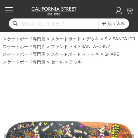
子供用デッキ
7.0inch以下
50mm
20cm
17時までのご注文は当日発送！
17時までのご注文は当日発送！
17時までのご注文は当日発送！
17時までのご注文は当日発送！
17時までのご注文は当日発送！
17時までのご注文は当日発送！
17時までのご注文は当日発送！
17時までのご注文は当日発送！
17時までのご注文は当日発送！
絞り込み
11,000円以上で送料無料！
11,000円以上で送料無料！
11,000円以上で送料無料！
11,000円以上で送料無料！
11,000円以上で送料無料！
11,000円以上で送料無料！
11,000円以上で送料無料！
11,000円以上で送料無料！
11,000円以上で送料無料！
スケートボード専門店
7.0inch以下
7.2inch
51mm
21cm
毎月1日はポイント5倍！10日と20日は3倍！
毎月1日はポイント5倍！10日と20日は3倍！
毎月1日はポイント5倍！10日と20日は3倍！
毎月1日はポイント5倍！10日と20日は3倍！
毎月1日はポイント5倍！10日と20日は3倍！
毎月1日はポイント5倍！10日と20日は3倍！
毎月1日はポイント5倍！10日と20日は3倍！
毎月1日はポイント5倍！10日と20日は3倍！
毎月1日はポイント5倍！10日と20日は3倍！
スケートボード
デッキ
S
SANTA-CR
スケートボード専門店
ブランド
S
SANTA-CRUZ
デッキ新着一覧
トラック新着一覧
ウィール新着一覧
シューズ新着一覧
最新ブログ一覧
初心者の方へ
店舗情報
スケートボード専門店
コンプリートセット（完成品）
Tシャツ
スケートボード
デッキ
SHAPE
7.2inch
7.3inch
52mm
22cm
スケートボード専門店
セール
デッキ
デッキブランド一覧（全てのデッキ）
トラックブランド一覧（全てのトラック）
ウィールブランド一覧（全てのウィール）
シューズブランド一覧
カテゴリー
商品情報
ショップライダー紹介
7.3inch
7.5inch
53mm
22.5cm
デッキ
ロングスリーブTシャツ
サイズからデッキを選ぶ
適合デッキサイズから選ぶ
ウィールをサイズから選ぶ
シューズをサイズから選ぶ
徹底解析
スタッフ紹介
7.5inch
7.6inch
54mm
23cm
トラック
ジャケット
スピットファイヤー F4（フォーミュラフォ
サンダル
スタッフおすすめアイテム
カリフォルニアストリートの歴史
7.6inch
7.7inch
55mm
23.5cm
ウィール
パーカー
ー）
インソール
ブランド紹介
求人情報
7.7inch
7.8inch
56mm
24cm
ベアリング
トレーナー・セーター
ボーンズ XF（エックスフォーミュラ）
シューレース・その他
INFO
プライバシーポリシー
7.8inch
7.9inch
57mm
24.5cm
デッキテープ
パンツ