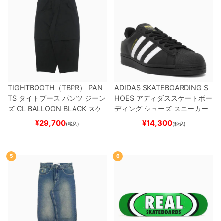
TIGHTBOOTH（TBPR） PAN
ADIDAS SKATEBOARDING S
TS
タイトブース
パンツ ジーン
HOES
アディダススケートボー
ズ
CL BALLOON
BLACK
スケ
ディング
シューズ スニーカー
ートボード スケボー
スーパースター
SUPERSTAR A
¥
29,700
¥
14,300
(税込)
(税込)
DV
BLACK/WHITE/WHITE
G
W6931
スケートボード スケボ
ー
5
6