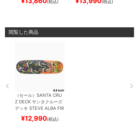
¥
13,860
¥
13,990
¥
1
(税込)
(税込)
ケートボード スケボー
ケートボード スケボー
ケート
閲覧した商品
（セール）
SANTA CRU
Z DECK
サンタクルーズ
デッキ
STEVE ALBA
FIR
EDANCE EGG 8.8
スケ
¥
12,990
(税込)
ートボード スケボー