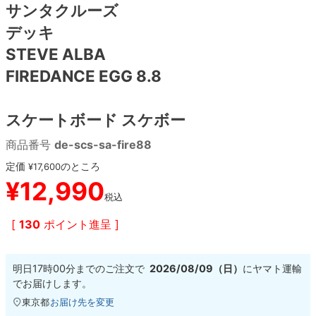
サンタクルーズ
デッキ
8.8inch
8.9inch
75mm
29.5cm
STEVE ALBA
8.9inch
9.0inch以上
110mm
30cm
FIREDANCE EGG 8.8
9.0inch以上
スケートボード スケボー
シェイプデッキ
商品番号
de-scs-sa-fire88
定価
のところ
¥
17,600
高性能デッキ
¥
12,990
税込
[
130
ポイント進呈 ]
明日
17時00分
までのご注文で
2026/08/09（日）
に
ヤマト運輸
でお届けします。
東京都
お届け先を変更