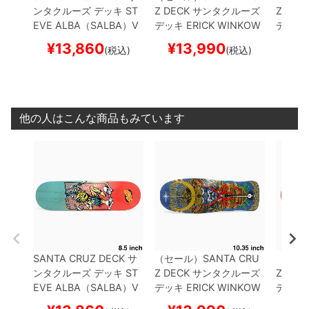
ンタクルーズ
デッキ
ST
Z DECK
サンタクルーズ
Z DEC
EVE ALBA（SALBA）
V
デッキ
ERICK WINKOW
デッキ
OODOO FRAME 8.5
ス
SKI
SAMURAI 10.35
ス
CUS RE
¥
13,860
¥
13,990
¥
1
(税込)
(税込)
ケートボード スケボー
ケートボード スケボー
ケート
他の人はこんな商品もみています
SANTA CRUZ DECK
サ
（セール）
SANTA CRU
（セー
ンタクルーズ
デッキ
ST
Z DECK
サンタクルーズ
Z DEC
EVE ALBA（SALBA）
V
デッキ
ERICK WINKOW
デッキ
OODOO FRAME 8.5
ス
SKI
SAMURAI 10.35
ス
CUS RE