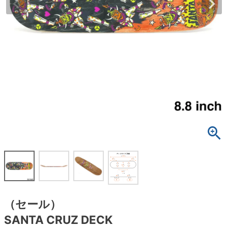
ボーンズ STF（エスティーエフ）
スケートパーク情報
特定商取引法に基づく表記
7.9inch
8.0inch
58mm
25cm
ボルト
ショーツ
パウエルペラルタ DF（ドラゴンフォーミュ
ラ）
8.0inch
8.1inch
59mm
25.5cm
パーツ・その他
長袖ボタンシャツ
ソフトウィール（クルーザー）
8.1inch
8.2inch
60mm
26cm
足回りセット（トラック・ウィールセット）
7分袖シャツ・ラグラン
8.2inch
8.3inch
62mm
26.5cm
ヘルメット・パッド
半袖シャツ
8.3inch
8.4inch
63mm
27cm
練習用アイテム（初心者におすすめ）
キャップ
8.4inch
8.5inch
64mm
27.5cm
スケートケース・バッグ
ソックス
8.5inch
8.6inch
65mm
28cm
メディア（雑誌・DVD・CD）
アンダーウエア
8.6inch
8.7inch
70mm
28.5cm
（セール）
サイズの測り方
SANTA CRUZ DECK
8.7inch
8.8inch
72mm
29cm