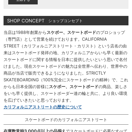
SHOP CONCEPT
ショップコンセプト
当店は1988年創業から
スケボー、スケートボード
のプロショップ
（専門店）として営業を続けております。CALIFORNIA
STREET（カリフォルニアストリート・カリスト）という店名の由
来はスケートボード発祥の地、カリフォルニアからいち早く最新の
スケートボードに関する情報を日本に提供したいという思いで名付
けました。現在スケートボードの魅力は全世界へ伝わり、世界中の
商品が当店で販売できるようになりました。STRICTLY
SKATEBOARDING（100%完全にスケートボードの精神）で、これ
からも日本全国の皆様に
スケボー、スケートボード
の商品、楽しさ
をいち早く提供し、スケートボーダー達の輪と共に、より良い環境
を広げていきたいと思っております。
カリフォルニアストリートの歴史について
スケートボードのカリフォルニアストリート
在庫数常時3,000点以上の品揃え
でスケートボードに必要なすべて