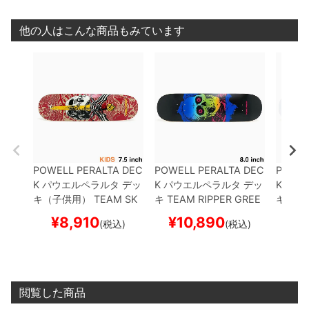
他の人はこんな商品もみています
POWELL PERALTA DEC
POWELL PERALTA DEC
POWEL
K
パウエルペラルタ
デッ
K
パウエルペラルタ
デッ
K
パウ
キ（子供用）
TEAM
SK
キ
TEAM
RIPPER GREE
キ
TEA
ULL & SWORD KHAKI/B
N/BLUE FADE 8.0
スケ
OW FA
¥
8,910
¥
10,890
¥
1
(税込)
(税込)
URGUNDY 7.5
スケート
ートボード スケボー
スケー
ボード スケボー
閲覧した商品