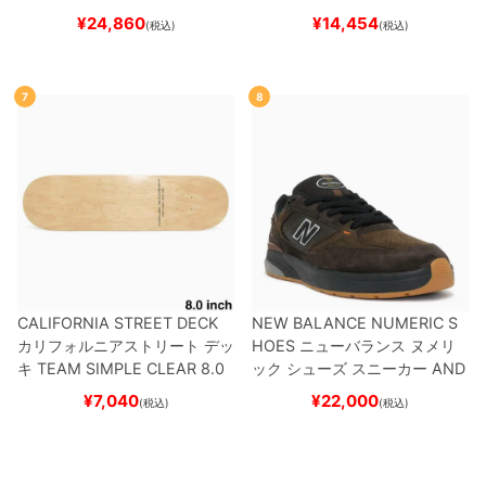
REW REYNOLDS 933
UN933
ット
（クルーザー用）
スケート
¥
24,860
¥
14,454
(税込)
(税込)
BNT
BLACK/NAVY
スケートボ
ボード スケボー
ード スケボー
7
8
CALIFORNIA STREET DECK
NEW BALANCE NUMERIC S
カリフォルニアストリート
デッ
HOES
ニューバランス ヌメリ
キ
TEAM
SIMPLE CLEAR 8.0
ック
シューズ スニーカー
AND
ブランク（DSM）
スケートボ
REW REYNOLDS 933
NM933
¥
7,040
¥
22,000
(税込)
(税込)
ード スケボー
BAR
BROWN/BLACK
スケート
ボード スケボー