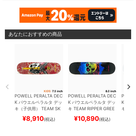
あなたにおすすめの商品
POWELL PERALTA DEC
POWELL PERALTA DEC
POWEL
K
パウエルペラルタ
デッ
K
パウエルペラルタ
デッ
K
パウ
キ（子供用）
TEAM
SK
キ
TEAM
RIPPER GREE
キ
TEA
ULL & SWORD KHAKI/B
N/BLUE FADE 8.0
スケ
OW FA
¥
8,910
¥
10,890
¥
1
(税込)
(税込)
URGUNDY 7.5
スケート
ートボード スケボー
スケー
ボード スケボー