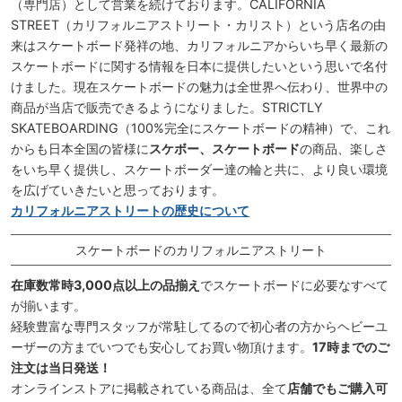
（専門店）として営業を続けております。CALIFORNIA
STREET（カリフォルニアストリート・カリスト）という店名の由
来はスケートボード発祥の地、カリフォルニアからいち早く最新の
スケートボードに関する情報を日本に提供したいという思いで名付
けました。現在スケートボードの魅力は全世界へ伝わり、世界中の
商品が当店で販売できるようになりました。STRICTLY
SKATEBOARDING（100%完全にスケートボードの精神）で、これ
からも日本全国の皆様に
スケボー、スケートボード
の商品、楽しさ
をいち早く提供し、スケートボーダー達の輪と共に、より良い環境
を広げていきたいと思っております。
カリフォルニアストリートの歴史について
スケートボードのカリフォルニアストリート
在庫数常時3,000点以上の品揃え
でスケートボードに必要なすべて
が揃います。
経験豊富な専門スタッフが常駐してるので初心者の方からヘビーユ
ーザーの方までいつでも安心してお買い物頂けます。
17時までのご
注文は当日発送！
オンラインストアに掲載されている商品は、全て
店舗でもご購入可