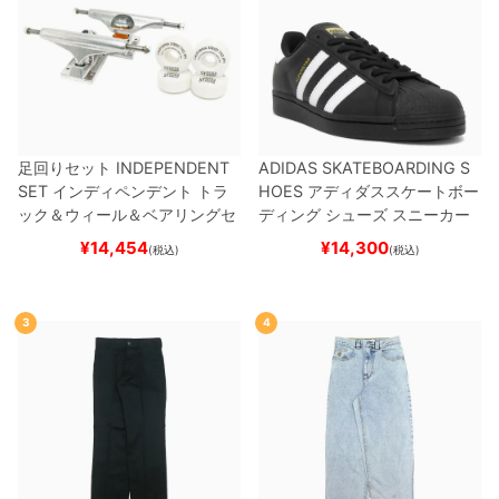
足回りセット
INDEPENDENT
ADIDAS SKATEBOARDING S
SET
インディペンデント
トラ
HOES
アディダススケートボー
ック＆ウィール＆ベアリングセ
ディング
シューズ スニーカー
ット
（トリック用）
スケートボ
スーパースター
SUPERSTAR A
¥
14,454
¥
14,300
(税込)
(税込)
ード スケボー
DV
BLACK/WHITE/WHITE
G
W6931
スケートボード スケボ
ー
3
4