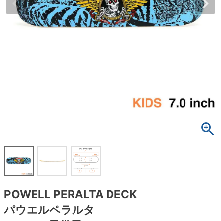
ボーンズ STF（エスティーエフ）
スケートパーク情報
特定商取引法に基づく表記
7.9inch
8.0inch
58mm
25cm
ボルト
ショーツ
パウエルペラルタ DF（ドラゴンフォーミュ
ラ）
8.0inch
8.1inch
59mm
25.5cm
パーツ・その他
長袖ボタンシャツ
ソフトウィール（クルーザー）
8.1inch
8.2inch
60mm
26cm
足回りセット（トラック・ウィールセット）
7分袖シャツ・ラグラン
8.2inch
8.3inch
62mm
26.5cm
ヘルメット・パッド
半袖シャツ
8.3inch
8.4inch
63mm
27cm
練習用アイテム（初心者におすすめ）
キャップ
8.4inch
8.5inch
64mm
27.5cm
スケートケース・バッグ
ソックス
8.5inch
8.6inch
65mm
28cm
メディア（雑誌・DVD・CD）
アンダーウエア
POWELL PERALTA DECK
8.6inch
8.7inch
70mm
28.5cm
サイズの測り方
パウエルペラルタ
8.7inch
8.8inch
72mm
29cm