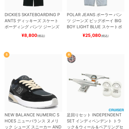
DICKIES SKATEBOARDING P
POLAR JEANS
ポーラー
パン
ANTS
ディッキーズ スケート
ツ ジーンズ ビッグボーイ
BIG
ボーディング
パンツ ジーンズ
BOY
LIGHT BLUE
スケートボ
SLIM FIT 30 LENGTH
BLACK
ード スケボー
¥
8,800
¥
25,080
(税込)
(税込)
スケートボード スケボー
5
6
NEW BALANCE NUMERIC S
足回りセット
INDEPENDENT
HOES
ニューバランス ヌメリ
SET
インディペンデント
トラ
ック
シューズ スニーカー
AND
ック＆ウィール＆ベアリングセ