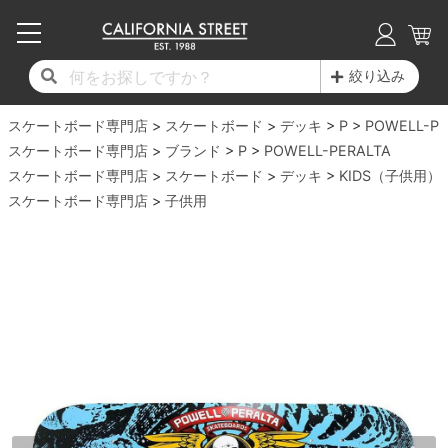
子供用デッキ
7.0inch以下
50mm
20cm
17時までのご注文は当日発送！
17時までのご注文は当日発送！
17時までのご注文は当日発送！
17時までのご注文は当日発送！
17時までのご注文は当日発送！
17時までのご注文は当日発送！
17時までのご注文は当日発送！
17時までのご注文は当日発送！
17時までのご注文は当日発送！
絞り込み
11,000円以上で送料無料！
11,000円以上で送料無料！
11,000円以上で送料無料！
11,000円以上で送料無料！
11,000円以上で送料無料！
11,000円以上で送料無料！
11,000円以上で送料無料！
11,000円以上で送料無料！
11,000円以上で送料無料！
スケートボード専門店
7.0inch以下
7.2inch
51mm
21cm
毎月1日はポイント5倍！10日と20日は3倍！
毎月1日はポイント5倍！10日と20日は3倍！
毎月1日はポイント5倍！10日と20日は3倍！
毎月1日はポイント5倍！10日と20日は3倍！
毎月1日はポイント5倍！10日と20日は3倍！
毎月1日はポイント5倍！10日と20日は3倍！
毎月1日はポイント5倍！10日と20日は3倍！
毎月1日はポイント5倍！10日と20日は3倍！
毎月1日はポイント5倍！10日と20日は3倍！
スケートボード
デッキ
P
POWELL-PE
スケートボード専門店
ブランド
P
POWELL-PERALTA
デッキ新着一覧
トラック新着一覧
ウィール新着一覧
シューズ新着一覧
最新ブログ一覧
初心者の方へ
店舗情報
スケートボード専門店
コンプリートセット（完成品）
Tシャツ
スケートボード
デッキ
KIDS（子供用）
7.2inch
7.3inch
52mm
22cm
スケートボード専門店
子供用
デッキブランド一覧（全てのデッキ）
トラックブランド一覧（全てのトラック）
ウィールブランド一覧（全てのウィール）
シューズブランド一覧
カテゴリー
商品情報
ショップライダー紹介
7.3inch
7.5inch
53mm
22.5cm
デッキ
ロングスリーブTシャツ
サイズからデッキを選ぶ
適合デッキサイズから選ぶ
ウィールをサイズから選ぶ
シューズをサイズから選ぶ
徹底解析
スタッフ紹介
7.5inch
7.6inch
54mm
23cm
トラック
ジャケット
スピットファイヤー F4（フォーミュラフォ
サンダル
スタッフおすすめアイテム
カリフォルニアストリートの歴史
7.6inch
7.7inch
55mm
23.5cm
ウィール
パーカー
ー）
インソール
ブランド紹介
求人情報
7.7inch
7.8inch
56mm
24cm
ベアリング
トレーナー・セーター
ボーンズ XF（エックスフォーミュラ）
シューレース・その他
INFO
プライバシーポリシー
7.8inch
7.9inch
57mm
24.5cm
デッキテープ
パンツ