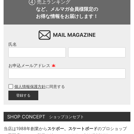
④ 売上ランキング
など、メルマガ会員様限定の
お得な情報をお届けします！
MAIL MAGAZINE
氏名
お申込メールアドレス
(
必
個人情報保護方針
に同意する
須
)
SHOP CONCEPT
ショップコンセプト
当店は1988年創業から
スケボー、スケートボード
のプロショップ