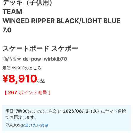
デッキ（子供用）
TEAM
8.8inch
8.9inch
75mm
29.5cm
WINGED RIPPER BLACK/LIGHT BLUE
7.0
8.9inch
9.0inch以上
110mm
30cm
9.0inch以上
スケートボード スケボー
商品番号
de-pow-wirbklb70
シェイプデッキ
定価
のところ
¥
9,900
高性能デッキ
¥
8,910
税込
[
267
ポイント進呈 ]
明日
17時00分
までのご注文で
2026/08/12（水）
に
ヤマト運輸
でお届けします。
東京都
お届け先を変更