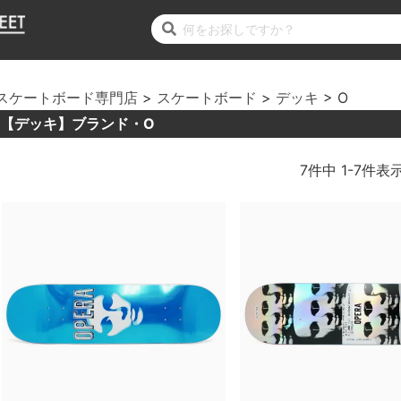
スケートボード専門店
スケートボード
デッキ
O
【デッキ】ブランド・O
7
件中
1
-
7
件表