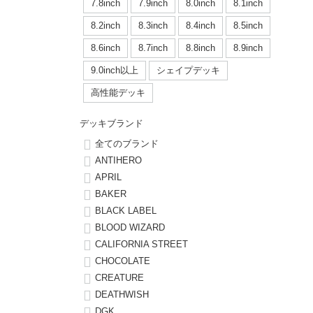
ボーンズ STF（エスティーエフ）
シューレース・その他
INFO
プライバシーポリシー
デッキテープ
パンツ
7.8inch
7.9inch
8.0inch
8.1inch
7.9inch
8.0inch
58mm
25cm
8.2inch
8.3inch
8.4inch
8.5inch
パウエルペラルタ DF（ドラゴンフォーミュラ）
スケートパーク情報
特定商取引法に基づく表記
ボルト
ショーツ
8.6inch
8.7inch
8.8inch
8.9inch
8.0inch
8.1inch
59mm
25.5cm
ソフトウィール（クルーザー）
9.0inch以上
シェイプデッキ
パーツ・その他
長袖ボタンシャツ
高性能デッキ
8.1inch
8.2inch
60mm
26cm
足回りセット（トラック・ウィールセット）
7分袖シャツ・ラグラン
デッキブランド
8.2inch
8.3inch
62mm
26.5cm
全てのブランド
ヘルメット・パッド
半袖シャツ
ANTIHERO
8.3inch
8.4inch
63mm
27cm
APRIL
練習用アイテム（初心者におすすめ）
キャップ
BAKER
8.4inch
8.5inch
64mm
27.5cm
BLACK LABEL
スケートケース・バッグ
ソックス
BLOOD WIZARD
8.5inch
8.6inch
65mm
28cm
CALIFORNIA STREET
メディア（雑誌・DVD・CD）
アンダーウエア
CHOCOLATE
8.6inch
8.7inch
70mm
28.5cm
CREATURE
サイズの測り方
DEATHWISH
8.7inch
8.8inch
72mm
29cm
DGK