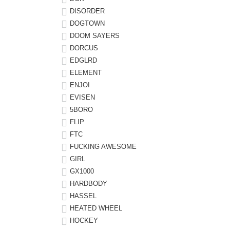
DISORDER
8.8inch
8.9inch
75mm
29.5cm
DOGTOWN
DOOM SAYERS
DORCUS
8.9inch
9.0inch以上
110mm
30cm
EDGLRD
ELEMENT
9.0inch以上
ENJOI
EVISEN
シェイプデッキ
5BORO
FLIP
高性能デッキ
FTC
FUCKING AWESOME
GIRL
GX1000
HARDBODY
HASSEL
HEATED WHEEL
HOCKEY