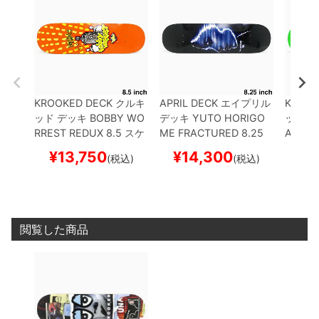
KROOKED DECK
クルキ
APRIL DECK
エイプリル
KROOK
ッド
デッキ
BOBBY WO
デッキ
YUTO HORIGO
ッド
デ
RREST
REDUX 8.5
スケ
ME
FRACTURED 8.25
AEZ
GR
ートボード スケボー
スケートボード スケボー
トボー
¥
13,750
¥
14,300
¥
1
(税込)
(税込)
閲覧した商品