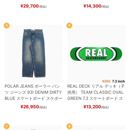
ートボード スケボー
スーパースター
SUPERSTAR A
¥
29,700
¥
14,300
(税込)
(税込)
DV
BLACK/WHITE/WHITE
G
W6931
スケートボード スケボ
ー
5
6
POLAR JEANS
ポーラー
パン
REAL DECK
リアル
デッキ（子
ツ ジーンズ
93! DENIM
DIRTY
供用）
TEAM
CLASSIC OVAL
BLUE
スケートボード スケボー
GREEN 7.3
スケートボード ス
ケボー
¥
26,950
¥
13,200
(税込)
(税込)
7
8