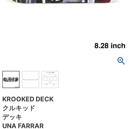
ボーンズ STF（エスティーエフ）
スケートパーク情報
特定商取引法に基づく表記
7.9inch
8.0inch
58mm
25cm
ボルト
ショーツ
パウエルペラルタ DF（ドラゴンフォーミュ
ラ）
8.0inch
8.1inch
59mm
25.5cm
パーツ・その他
長袖ボタンシャツ
ソフトウィール（クルーザー）
8.1inch
8.2inch
60mm
26cm
足回りセット（トラック・ウィールセット）
7分袖シャツ・ラグラン
8.2inch
8.3inch
62mm
26.5cm
ヘルメット・パッド
半袖シャツ
8.3inch
8.4inch
63mm
27cm
練習用アイテム（初心者におすすめ）
キャップ
8.4inch
8.5inch
64mm
27.5cm
スケートケース・バッグ
ソックス
KROOKED DECK
8.5inch
8.6inch
65mm
28cm
メディア（雑誌・DVD・CD）
アンダーウエア
クルキッド
8.6inch
8.7inch
70mm
28.5cm
デッキ
サイズの測り方
UNA FARRAR
8.7inch
8.8inch
72mm
29cm