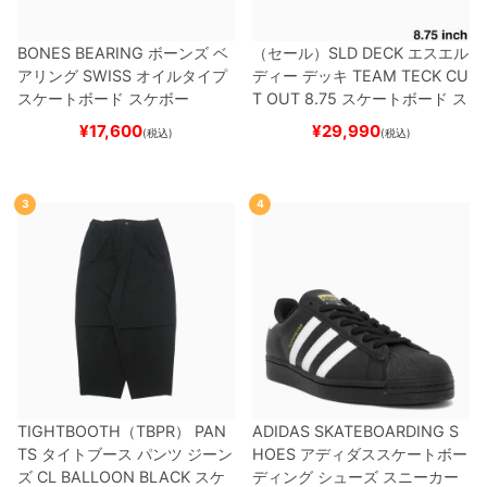
BONES BEARING
ボーンズ
ベ
（セール）
SLD DECK
エスエル
アリング
SWISS
オイルタイプ
ディー
デッキ
TEAM
TECK CU
スケートボード スケボー
T OUT 8.75
スケートボード ス
ケボー
¥
17,600
¥
29,990
(税込)
(税込)
3
4
TIGHTBOOTH（TBPR） PAN
ADIDAS SKATEBOARDING S
TS
タイトブース
パンツ ジーン
HOES
アディダススケートボー
ズ
CL BALLOON
BLACK
スケ
ディング
シューズ スニーカー