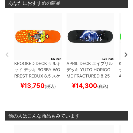
あなたにおすすめの商品
KROOKED DECK
クルキ
APRIL DECK
エイプリル
KROOK
ッド
デッキ
BOBBY WO
デッキ
YUTO HORIGO
ッド
デ
RREST
REDUX 8.5
スケ
ME
FRACTURED 8.25
AEZ
GR
ートボード スケボー
スケートボード スケボー
トボー
¥
13,750
¥
14,300
¥
1
(税込)
(税込)
他の人はこんな商品もみています