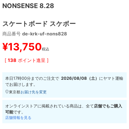
NONSENSE 8.28
8.8inch
8.9inch
75mm
29.5cm
スケートボード スケボー
8.9inch
9.0inch以上
110mm
30cm
商品番号
de-krk-uf-nons828
9.0inch以上
¥
13,750
税込
シェイプデッキ
[
138
ポイント進呈 ]
高性能デッキ
本日
17時00分
までのご注文で
2026/08/08（土）
に
ヤマト運輸
でお届けします。
東京都
お届け先を変更
オンラインストアに掲載されている商品は、全て
店舗でもご購入
可能
です。
店舗情報を見る