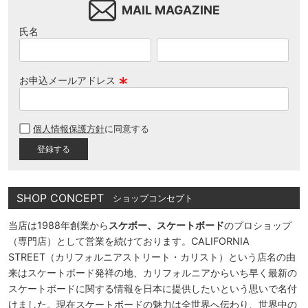
MAIL MAGAZINE
氏名
お申込メールアドレス
(
必
個人情報保護方針
に同意する
須
)
SHOP CONCEPT
ショップコンセプト
当店は1988年創業から
スケボー、スケートボード
のプロショップ
（専門店）として営業を続けております。CALIFORNIA
STREET（カリフォルニアストリート・カリスト）という店名の由
来はスケートボード発祥の地、カリフォルニアからいち早く最新の
スケートボードに関する情報を日本に提供したいという思いで名付
けました。現在スケートボードの魅力は全世界へ伝わり、世界中の