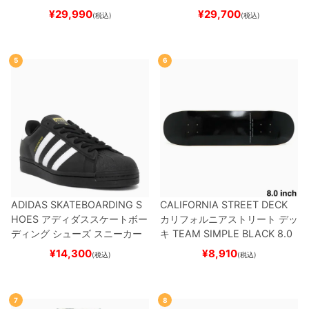
ケボー
ートボード スケボー
¥
29,990
¥
29,700
(税込)
(税込)
5
6
ADIDAS SKATEBOARDING S
CALIFORNIA STREET DECK
HOES
アディダススケートボー
カリフォルニアストリート
デッ
ディング
シューズ スニーカー
キ
TEAM
SIMPLE BLACK 8.0
スーパースター
SUPERSTAR A
ブランク（BBS / GENERATO
¥
14,300
¥
8,910
(税込)
(税込)
DV
BLACK/WHITE/WHITE
G
R）
スケートボード スケボー
W6931
スケートボード スケボ
ー
7
8