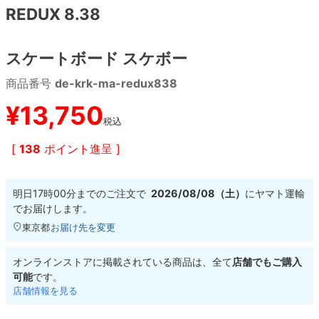
REDUX 8.38
8.8inch
8.9inch
75mm
29.5cm
スケートボード スケボー
8.9inch
9.0inch以上
110mm
30cm
商品番号
de-krk-ma-redux838
9.0inch以上
¥
13,750
税込
シェイプデッキ
[
138
ポイント進呈 ]
高性能デッキ
明日
17時00分
までのご注文で
2026/08/08（土）
に
ヤマト運輸
でお届けします。
東京都
お届け先を変更
オンラインストアに掲載されている商品は、全て
店舗でもご購入
可能
です。
店舗情報を見る