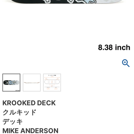
ボーンズ STF（エスティーエフ）
スケートパーク情報
特定商取引法に基づく表記
7.9inch
8.0inch
58mm
25cm
ボルト
ショーツ
パウエルペラルタ DF（ドラゴンフォーミュ
ラ）
8.0inch
8.1inch
59mm
25.5cm
パーツ・その他
長袖ボタンシャツ
ソフトウィール（クルーザー）
8.1inch
8.2inch
60mm
26cm
足回りセット（トラック・ウィールセット）
7分袖シャツ・ラグラン
8.2inch
8.3inch
62mm
26.5cm
ヘルメット・パッド
半袖シャツ
8.3inch
8.4inch
63mm
27cm
練習用アイテム（初心者におすすめ）
キャップ
8.4inch
8.5inch
64mm
27.5cm
スケートケース・バッグ
ソックス
KROOKED DECK
8.5inch
8.6inch
65mm
28cm
メディア（雑誌・DVD・CD）
アンダーウエア
クルキッド
8.6inch
8.7inch
70mm
28.5cm
デッキ
サイズの測り方
MIKE ANDERSON
8.7inch
8.8inch
72mm
29cm