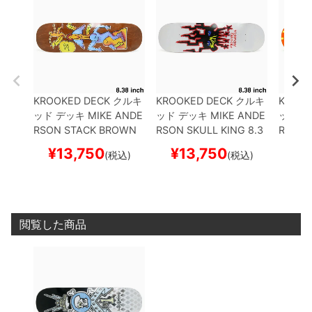
KROOKED DECK
クルキ
KROOKED DECK
クルキ
KROOK
ッド
デッキ
MIKE ANDE
ッド
デッキ
MIKE ANDE
ッド
デ
RSON
STACK BROWN
RSON
SKULL KING 8.3
RREST
STAIN 8.38
スケートボ
8
スケートボード スケボ
ートボ
¥
13,750
¥
13,750
¥
1
(税込)
(税込)
ード スケボー
ー
閲覧した商品