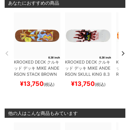
あなたにおすすめの商品
KROOKED DECK
クルキ
KROOKED DECK
クルキ
KROOK
ッド
デッキ
MIKE ANDE
ッド
デッキ
MIKE ANDE
ッド
デ
RSON
STACK BROWN
RSON
SKULL KING 8.3
RREST
STAIN 8.38
スケートボ
8
スケートボード スケボ
ートボ
¥
13,750
¥
13,750
¥
1
(税込)
(税込)
ード スケボー
ー
他の人はこんな商品もみています