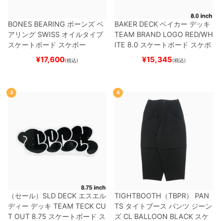
BONES BEARING
ボーンズ
ベ
BAKER DECK
ベイカー
デッキ
アリング
SWISS
オイルタイプ
TEAM
BRAND LOGO RED/WH
スケートボード スケボー
ITE 8.0
スケートボード スケボ
ー
¥
17,600
¥
15,345
(税込)
(税込)
3
4
（セール）
SLD DECK
エスエル
TIGHTBOOTH（TBPR） PAN
ディー
デッキ
TEAM
TECK CU
TS
タイトブース
パンツ ジーン
T OUT 8.75
スケートボード ス
ズ
CL BALLOON
BLACK
スケ