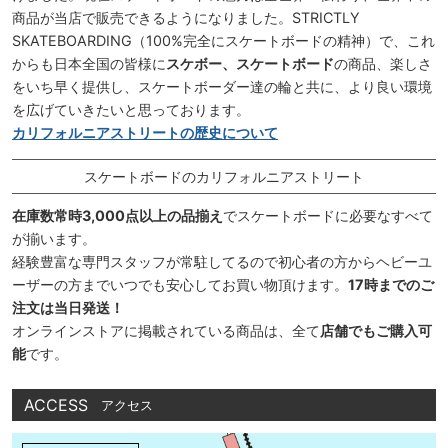
商品が当店で販売できるようになりました。STRICTLY
SKATEBOARDING（100%完全にスケートボードの精神）で、これ
からも日本全国の皆様に
スケボー、スケートボード
の商品、楽しさ
をいち早く提供し、スケートボーダー達の輪と共に、より良い環境
を広げていきたいと思っております。
カリフォルニアストリートの歴史について
スケートボードのカリフォルニアストリート
在庫数常時3,000点以上の品揃え
でスケートボードに必要なすべて
が揃います。
経験豊富な専門スタッフが常駐してるので初心者の方からヘビーユ
ーザーの方までいつでも安心してお買い物頂けます。
17時までのご
注文は当日発送！
オンラインストアに掲載されている商品は、全て
店舗でもご購入可
能
です。
ACCESS
アクセス