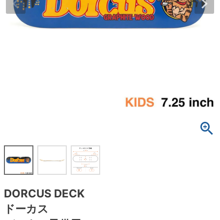
ボーンズ STF（エスティーエフ）
スケートパーク情報
特定商取引法に基づく表記
7.9inch
8.0inch
58mm
25cm
ボルト
ショーツ
パウエルペラルタ DF（ドラゴンフォーミュ
ラ）
8.0inch
8.1inch
59mm
25.5cm
パーツ・その他
長袖ボタンシャツ
ソフトウィール（クルーザー）
8.1inch
8.2inch
60mm
26cm
足回りセット（トラック・ウィールセット）
7分袖シャツ・ラグラン
8.2inch
8.3inch
62mm
26.5cm
ヘルメット・パッド
半袖シャツ
8.3inch
8.4inch
63mm
27cm
練習用アイテム（初心者におすすめ）
キャップ
8.4inch
8.5inch
64mm
27.5cm
スケートケース・バッグ
ソックス
8.5inch
8.6inch
65mm
28cm
メディア（雑誌・DVD・CD）
アンダーウエア
DORCUS DECK
8.6inch
8.7inch
70mm
28.5cm
サイズの測り方
ドーカス
8.7inch
8.8inch
72mm
29cm