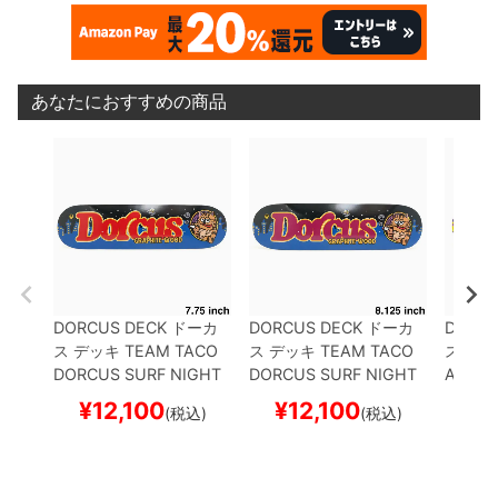
あなたにおすすめの商品
DORCUS DECK
ドーカ
DORCUS DECK
ドーカ
DORCU
ス
デッキ
TEAM
TACO
ス
デッキ
TEAM
TACO
ス
デッ
DORCUS SURF NIGHT
DORCUS SURF NIGHT
AM
Mr
CRUISE 7.75
スケートボ
CRUISE 8.125
スケート
HT CRU
¥
12,100
¥
12,100
¥
1
(税込)
(税込)
ード スケボー
ボード スケボー
5
スケ
ー