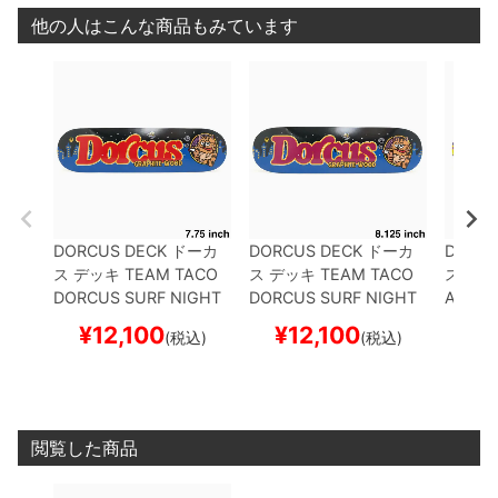
他の人はこんな商品もみています
DORCUS DECK
ドーカ
DORCUS DECK
ドーカ
DORCU
ス
デッキ
TEAM
TACO
ス
デッキ
TEAM
TACO
ス
デッ
DORCUS SURF NIGHT
DORCUS SURF NIGHT
AM
Mr
CRUISE 7.75
スケートボ
CRUISE 8.125
スケート
HT CRU
¥
12,100
¥
12,100
¥
1
(税込)
(税込)
ード スケボー
ボード スケボー
5
スケ
ー
閲覧した商品