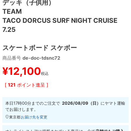
デッキ（子供用）
TEAM
8.8inch
8.9inch
75mm
29.5cm
TACO DORCUS SURF NIGHT CRUISE
7.25
8.9inch
9.0inch以上
110mm
30cm
9.0inch以上
スケートボード スケボー
商品番号
de-doc-tdsnc72
シェイプデッキ
¥
12,100
高性能デッキ
税込
[
121
ポイント進呈 ]
本日
17時00分
までのご注文で
2026/08/09（日）
に
ヤマト運輸
でお届けします。
東京都
お届け先を変更