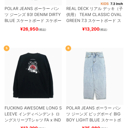
POLAR JEANS
ポーラー
パン
REAL DECK
リアル
デッキ（子
ツ ジーンズ
93! DENIM
DIRTY
供用）
TEAM
CLASSIC OVAL
BLUE
スケートボード スケボー
GREEN 7.3
スケートボード ス
ケボー
¥
26,950
¥
13,200
(税込)
(税込)
5
6
FUCKING AWESOME LONG S
POLAR JEANS
ポーラー
パン
LEEVE
インディペンデント
ロ
ツ ジーンズ ビッグボーイ
BIG
ングスリーブTシャツ
FA x IND
BOY
LIGHT BLUE
スケートボ
EPENDENT
HOSTAGE
BLAC
ード スケボー