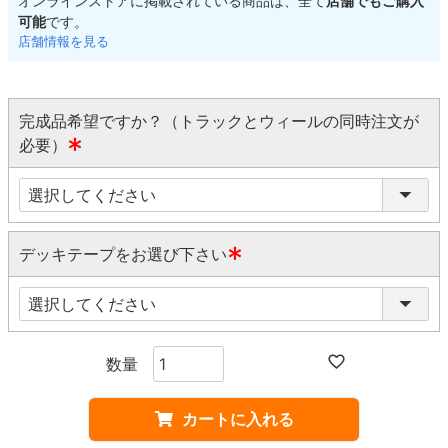
オンラインストアに掲載されている商品は、全て
店舗でもご購入
可能
です。
店舗情報を見る
完成品希望ですか？（トラックとウィールの同時注文が
必要）
(
必
須
)
デッキテープをお選び下さい
(
必
須
)
カートに入れる