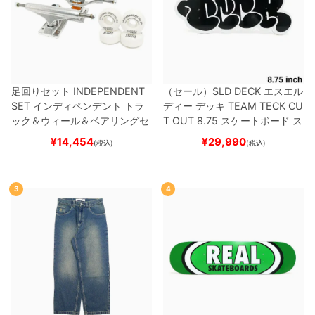
足回りセット
INDEPENDENT
（セール）
SLD DECK
エスエル
SET
インディペンデント
トラ
ディー
デッキ
TEAM
TECK CU
ック＆ウィール＆ベアリングセ
T OUT 8.75
スケートボード ス
ット
（トリック用）
スケートボ
ケボー
¥
14,454
¥
29,990
(税込)
(税込)
ード スケボー
3
4