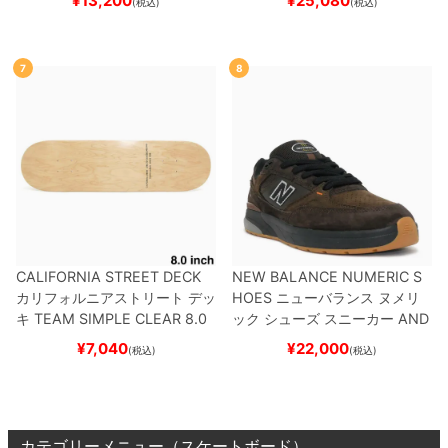
¥
13,200
¥
25,080
(税込)
(税込)
K
スケートボード スケボー
7
8
CALIFORNIA STREET DECK
NEW BALANCE NUMERIC S
カリフォルニアストリート
デッ
HOES
ニューバランス ヌメリ
キ
TEAM
SIMPLE CLEAR 8.0
ック
シューズ スニーカー
AND
ブランク（DSM）
スケートボ
REW REYNOLDS 933
NM933
¥
7,040
¥
22,000
(税込)
(税込)
ード スケボー
BAR
BROWN/BLACK
スケート
ボード スケボー
カテゴリーメニュー（スケートボード）