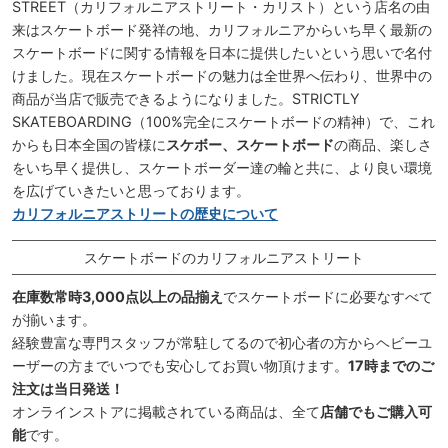
STREET（カリフォルニアストリート・カリスト）という店名の由
来はスケートボード発祥の地、カリフォルニアからいち早く最新の
スケートボードに関する情報を日本に提供したいという思いで名付
けました。現在スケートボードの魅力は全世界へ伝わり、世界中の
商品が当店で販売できるようになりました。STRICTLY
SKATEBOARDING（100%完全にスケートボードの精神）で、これ
からも日本全国の皆様に
スケボー、スケートボード
の商品、楽しさ
をいち早く提供し、スケートボーダー達の輪と共に、より良い環境
を広げていきたいと思っております。
カリフォルニアストリートの歴史について
スケートボードのカリフォルニアストリート
在庫数常時3,000点以上の品揃え
でスケートボードに必要なすべて
が揃います。
経験豊富な専門スタッフが常駐してるので初心者の方からヘビーユ
ーザーの方までいつでも安心してお買い物頂けます。
17時までのご
注文は当日発送！
オンラインストアに掲載されている商品は、全て
店舗でもご購入可
能
です。