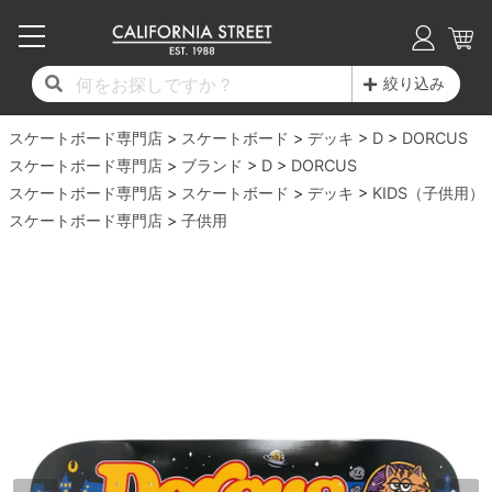
子供用デッキ
7.0inch以下
50mm
20cm
17時までのご注文は当日発送！
17時までのご注文は当日発送！
17時までのご注文は当日発送！
17時までのご注文は当日発送！
17時までのご注文は当日発送！
17時までのご注文は当日発送！
17時までのご注文は当日発送！
17時までのご注文は当日発送！
17時までのご注文は当日発送！
絞り込み
11,000円以上で送料無料！
11,000円以上で送料無料！
11,000円以上で送料無料！
11,000円以上で送料無料！
11,000円以上で送料無料！
11,000円以上で送料無料！
11,000円以上で送料無料！
11,000円以上で送料無料！
11,000円以上で送料無料！
スケートボード専門店
7.0inch以下
7.2inch
51mm
21cm
毎月1日はポイント5倍！10日と20日は3倍！
毎月1日はポイント5倍！10日と20日は3倍！
毎月1日はポイント5倍！10日と20日は3倍！
毎月1日はポイント5倍！10日と20日は3倍！
毎月1日はポイント5倍！10日と20日は3倍！
毎月1日はポイント5倍！10日と20日は3倍！
毎月1日はポイント5倍！10日と20日は3倍！
毎月1日はポイント5倍！10日と20日は3倍！
毎月1日はポイント5倍！10日と20日は3倍！
スケートボード
デッキ
D
DORCUS
スケートボード専門店
ブランド
D
DORCUS
デッキ新着一覧
トラック新着一覧
ウィール新着一覧
シューズ新着一覧
最新ブログ一覧
初心者の方へ
店舗情報
スケートボード専門店
コンプリートセット（完成品）
Tシャツ
スケートボード
デッキ
KIDS（子供用）
7.2inch
7.3inch
52mm
22cm
スケートボード専門店
子供用
デッキブランド一覧（全てのデッキ）
トラックブランド一覧（全てのトラック）
ウィールブランド一覧（全てのウィール）
シューズブランド一覧
カテゴリー
商品情報
ショップライダー紹介
7.3inch
7.5inch
53mm
22.5cm
デッキ
ロングスリーブTシャツ
サイズからデッキを選ぶ
適合デッキサイズから選ぶ
ウィールをサイズから選ぶ
シューズをサイズから選ぶ
徹底解析
スタッフ紹介
7.5inch
7.6inch
54mm
23cm
トラック
ジャケット
スピットファイヤー F4（フォーミュラフォ
サンダル
スタッフおすすめアイテム
カリフォルニアストリートの歴史
7.6inch
7.7inch
55mm
23.5cm
ウィール
パーカー
ー）
インソール
ブランド紹介
求人情報
7.7inch
7.8inch
56mm
24cm
ベアリング
トレーナー・セーター
ボーンズ XF（エックスフォーミュラ）
シューレース・その他
INFO
プライバシーポリシー
7.8inch
7.9inch
57mm
24.5cm
デッキテープ
パンツ