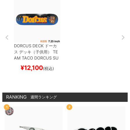
DORCUS DECK
ドーカ
ス
デッキ（子供用）
TE
AM
TACO DORCUS SU
RF NIGHT CRUISE 7.25
¥
12,100
(税込)
スケートボード スケボー
RANKING
週間ランキング
1
2