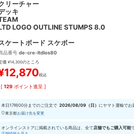
クリーチャー
デッキ
TEAM
LTD LOGO OUTLINE STUMPS 8.0
スケートボード スケボー
商品番号
de-cre-ltdlos80
定価
のところ
¥
14,300
¥
12,870
税込
[
129
ポイント進呈 ]
本日
17時00分
までのご注文で
2026/08/09（日）
に
ヤマト運輸
でお
東京都
お届け先を変更
オンラインストアに掲載されている商品は、全て
店舗でもご購入可能
店舗情報を見る