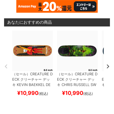
あなたにおすすめの商品
（セール）
CREATURE D
（セール）
CREATURE D
（セー
ECK
クリーチャー
デッ
ECK
クリーチャー
デッ
ECK
ク
キ
KEVIN BAEKKEL
DE
キ
CHRIS RUSSELL
SW
キ
COD
MON 8.6
スケートボー
AMP 8.6
スケートボード
OST TR
¥
10,990
¥
10,990
¥
1
(税込)
(税込)
ド スケボー
スケボー
トボー