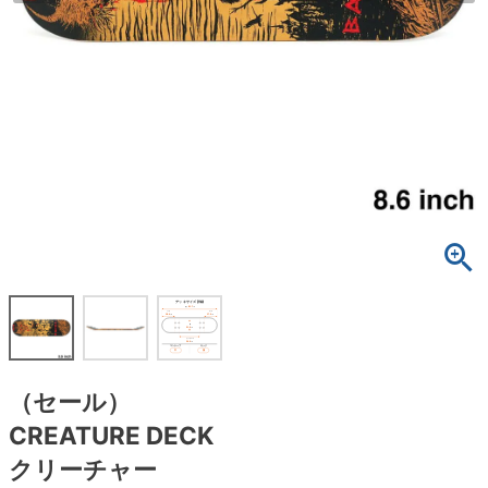
ボーンズ STF（エスティーエフ）
スケートパーク情報
特定商取引法に基づく表記
7.9inch
8.0inch
58mm
25cm
ボルト
ショーツ
パウエルペラルタ DF（ドラゴンフォーミュ
ラ）
8.0inch
8.1inch
59mm
25.5cm
パーツ・その他
長袖ボタンシャツ
ソフトウィール（クルーザー）
8.1inch
8.2inch
60mm
26cm
足回りセット（トラック・ウィールセット）
7分袖シャツ・ラグラン
8.2inch
8.3inch
62mm
26.5cm
ヘルメット・パッド
半袖シャツ
8.3inch
8.4inch
63mm
27cm
練習用アイテム（初心者におすすめ）
キャップ
8.4inch
8.5inch
64mm
27.5cm
スケートケース・バッグ
ソックス
8.5inch
8.6inch
65mm
28cm
メディア（雑誌・DVD・CD）
アンダーウエア
（セール）
8.6inch
8.7inch
70mm
28.5cm
CREATURE DECK
サイズの測り方
クリーチャー
8.7inch
8.8inch
72mm
29cm