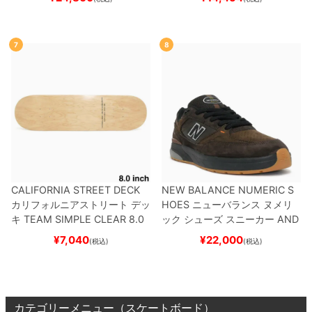
BNT
BLACK/NAVY
スケートボ
ボード スケボー
ード スケボー
7
8
CALIFORNIA STREET DECK
NEW BALANCE NUMERIC S
カリフォルニアストリート
デッ
HOES
ニューバランス ヌメリ
キ
TEAM
SIMPLE CLEAR 8.0
ック
シューズ スニーカー
AND
ブランク（DSM）
スケートボ
REW REYNOLDS 933
NM933
¥
7,040
¥
22,000
(税込)
(税込)
ード スケボー
BAR
BROWN/BLACK
スケート
ボード スケボー
カテゴリーメニュー（スケートボード）