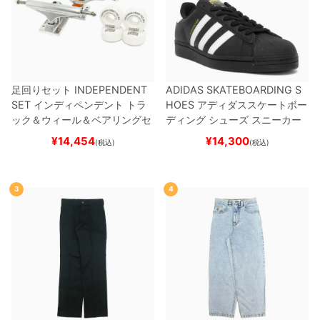
足回りセット
INDEPENDENT
ADIDAS SKATEBOARDING S
SET
インディペンデント
トラ
HOES
アディダススケートボー
ック＆ウィール＆ベアリングセ
ディング
シューズ スニーカー
ット
（トリック用）
スケートボ
スーパースター
SUPERSTAR A
¥
14,454
¥
14,300
(税込)
(税込)
ード スケボー
DV
BLACK/WHITE/WHITE
G
W6931
スケートボード スケボ
ー
3
4