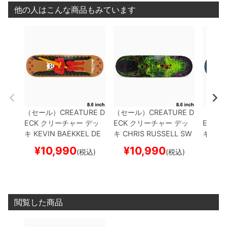
他の人はこんな商品もみています
（セール）
CREATURE D
（セール）
CREATURE D
（セー
ECK
クリーチャー
デッ
ECK
クリーチャー
デッ
ECK
ク
キ
KEVIN BAEKKEL
DE
キ
CHRIS RUSSELL
SW
キ
COD
MON 8.6
スケートボー
AMP 8.6
スケートボード
OST TR
¥
10,990
¥
10,990
¥
1
(税込)
(税込)
ド スケボー
スケボー
トボー
閲覧した商品