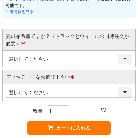
可能
です。
店舗情報を見る
完成品希望ですか？（トラックとウィールの同時注文が
必要）
(
必
須
)
デッキテープをお選び下さい
(
必
須
)
カートに入れる