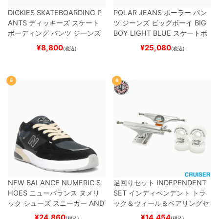
DICKIES SKATEBOARDING P
POLAR JEANS
ポーラー
パン
ANTS
ディッキーズ スケート
ツ ジーンズ ビッグボーイ
BIG
ボーディング
パンツ ジーンズ
BOY
LIGHT BLUE
スケートボ
SLIM FIT 30 LENGTH
BLACK
ード スケボー
¥
8,800
¥
25,080
(税込)
(税込)
スケートボード スケボー
5
6
NEW BALANCE NUMERIC S
足回りセット
INDEPENDENT
HOES
ニューバランス ヌメリ
SET
インディペンデント
トラ
ック
シューズ スニーカー
AND
ック＆ウィール＆ベアリングセ
REW REYNOLDS 933
UN933
ット
（クルーザー用）
スケート
¥
24,860
¥
14,454
(税込)
(税込)