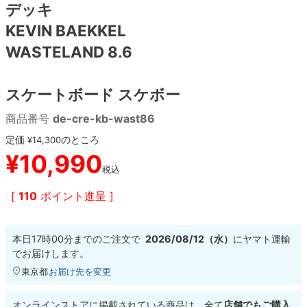
デッキ
KEVIN BAEKKEL
8.8inch
8.9inch
75mm
29.5cm
WASTELAND 8.6
8.9inch
9.0inch以上
110mm
30cm
スケートボード スケボー
9.0inch以上
商品番号
de-cre-kb-wast86
シェイプデッキ
定価
のところ
¥
14,300
¥
10,990
税込
高性能デッキ
[
110
ポイント進呈 ]
本日
17時00分
までのご注文で
2026/08/12（水）
に
ヤマト運輸
でお届けします。
東京都
お届け先を変更
オンラインストアに掲載されている商品は、全て
店舗でもご購入