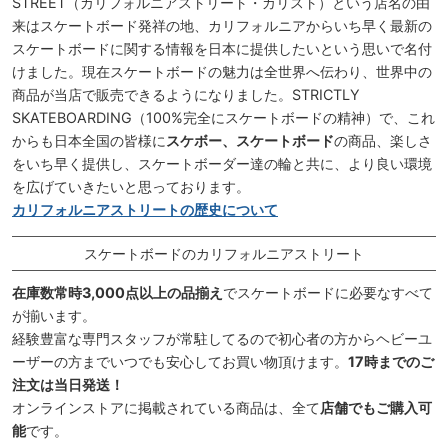
STREET（カリフォルニアストリート・カリスト）という店名の由
来はスケートボード発祥の地、カリフォルニアからいち早く最新の
スケートボードに関する情報を日本に提供したいという思いで名付
けました。現在スケートボードの魅力は全世界へ伝わり、世界中の
商品が当店で販売できるようになりました。STRICTLY
SKATEBOARDING（100%完全にスケートボードの精神）で、これ
からも日本全国の皆様に
スケボー、スケートボード
の商品、楽しさ
をいち早く提供し、スケートボーダー達の輪と共に、より良い環境
を広げていきたいと思っております。
カリフォルニアストリートの歴史について
スケートボードのカリフォルニアストリート
在庫数常時3,000点以上の品揃え
でスケートボードに必要なすべて
が揃います。
経験豊富な専門スタッフが常駐してるので初心者の方からヘビーユ
ーザーの方までいつでも安心してお買い物頂けます。
17時までのご
注文は当日発送！
オンラインストアに掲載されている商品は、全て
店舗でもご購入可
能
です。