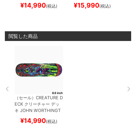
ON
PARADISE VX 8.6
ON
MESSENGER VX 8.
MON 8
¥
14,990
¥
15,990
¥
1
(税込)
(税込)
スケートボード スケボー
6
スケートボード スケボ
ド ス
ー
閲覧した商品
（セール）
CREATURE D
ECK
クリーチャー
デッ
キ
JOHN WORTHINGT
ON
SKULLBURN VX 8.6
¥
14,990
(税込)
スケートボード スケボー