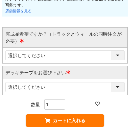
可能
です。
店舗情報を見る
完成品希望ですか？（トラックとウィールの同時注文が
必要）
(
必
須
)
デッキテープをお選び下さい
(
必
須
)
カートに入れる