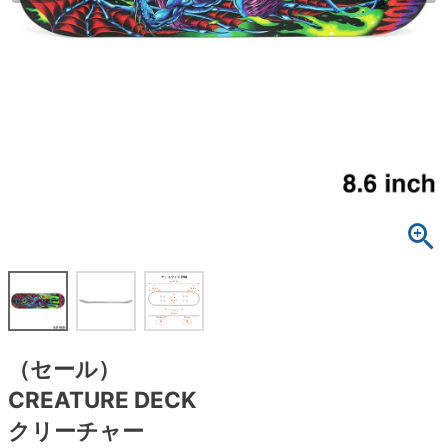
ボーンズ STF（エスティーエフ）
スケートパーク情報
特定商取引法に基づく表記
7.9inch
8.0inch
58mm
25cm
ボルト
ショーツ
パウエルペラルタ DF（ドラゴンフォーミュ
ラ）
8.0inch
8.1inch
59mm
25.5cm
パーツ・その他
長袖ボタンシャツ
ソフトウィール（クルーザー）
8.1inch
8.2inch
60mm
26cm
足回りセット（トラック・ウィールセット）
7分袖シャツ・ラグラン
8.2inch
8.3inch
62mm
26.5cm
ヘルメット・パッド
半袖シャツ
8.3inch
8.4inch
63mm
27cm
練習用アイテム（初心者におすすめ）
キャップ
8.4inch
8.5inch
64mm
27.5cm
スケートケース・バッグ
ソックス
8.5inch
8.6inch
65mm
28cm
メディア（雑誌・DVD・CD）
アンダーウエア
（セール）
8.6inch
8.7inch
70mm
28.5cm
CREATURE DECK
サイズの測り方
クリーチャー
8.7inch
8.8inch
72mm
29cm