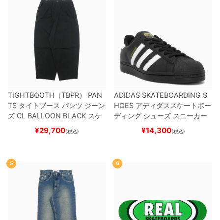
TIGHTBOOTH（TBPR） PAN
ADIDAS SKATEBOARDING S
TS
タイトブース
パンツ ジーン
HOES
アディダススケートボー
ズ
CL BALLOON
BLACK
スケ
ディング
シューズ スニーカー
ートボード スケボー
スーパースター
SUPERSTAR A
¥
29,700
¥
14,300
(税込)
(税込)
DV
BLACK/WHITE/WHITE
G
W6931
スケートボード スケボ
ー
5
6