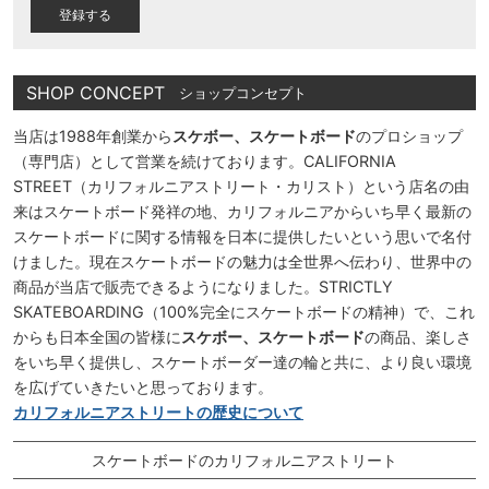
)
SHOP CONCEPT
ショップコンセプト
当店は1988年創業から
スケボー、スケートボード
のプロショップ
（専門店）として営業を続けております。CALIFORNIA
STREET（カリフォルニアストリート・カリスト）という店名の由
来はスケートボード発祥の地、カリフォルニアからいち早く最新の
スケートボードに関する情報を日本に提供したいという思いで名付
けました。現在スケートボードの魅力は全世界へ伝わり、世界中の
商品が当店で販売できるようになりました。STRICTLY
SKATEBOARDING（100%完全にスケートボードの精神）で、これ
からも日本全国の皆様に
スケボー、スケートボード
の商品、楽しさ
をいち早く提供し、スケートボーダー達の輪と共に、より良い環境
を広げていきたいと思っております。
カリフォルニアストリートの歴史について
スケートボードのカリフォルニアストリート