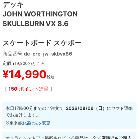
デッキ
JOHN WORTHINGTON
8.8inch
8.9inch
75mm
29.5cm
SKULLBURN VX 8.6
8.9inch
9.0inch以上
110mm
30cm
スケートボード スケボー
9.0inch以上
商品番号
de-cre-jw-skbvx86
シェイプデッキ
定価
のところ
¥
19,800
¥
14,990
税込
高性能デッキ
[
150
ポイント進呈 ]
本日
17時00分
までのご注文で
2026/08/09（日）
に
ヤマト運輸
でお届けします。
東京都
お届け先を変更
オンラインストアに掲載されている商品は、全て
店舗でもご購入