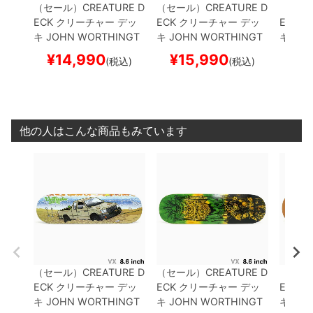
（セール）
CREATURE D
（セール）
CREATURE D
（セー
ECK
クリーチャー
デッ
ECK
クリーチャー
デッ
ECK
ク
キ
JOHN WORTHINGT
キ
JOHN WORTHINGT
キ
KEV
ON
PARADISE VX 8.6
ON
MESSENGER VX 8.
MON 8
¥
14,990
¥
15,990
¥
1
(税込)
(税込)
スケートボード スケボー
6
スケートボード スケボ
ド ス
ー
他の人はこんな商品もみています
（セール）
CREATURE D
（セール）
CREATURE D
（セー
ECK
クリーチャー
デッ
ECK
クリーチャー
デッ
ECK
ク
キ
JOHN WORTHINGT
キ
JOHN WORTHINGT
キ
KEV