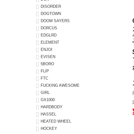
DISORDER
8.8inch
8.9inch
75mm
29.5cm
DOGTOWN
DOOM SAYERS
DORCUS
8.9inch
9.0inch以上
110mm
30cm
EDGLRD
ELEMENT
9.0inch以上
ENJOI
EVISEN
シェイプデッキ
5BORO
FLIP
高性能デッキ
FTC
FUCKING AWESOME
GIRL
GX1000
HARDBODY
HASSEL
HEATED WHEEL
HOCKEY