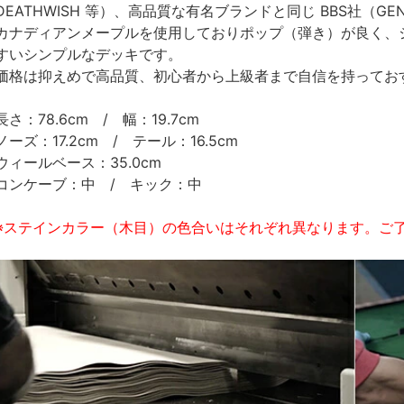
DEATHWISH 等）、高品質な有名ブランドと同じ BBS社（G
カナディアンメープルを使用しておりポップ（弾き）が良く、
すいシンプルなデッキです。
価格は抑えめで高品質、初心者から上級者まで自信を持ってお
長さ：78.6cm / 幅：19.7cm
ノーズ：17.2cm / テール：16.5cm
ウィールベース：35.0cm
コンケーブ：中 / キック：中
※ステインカラー（木目）の色合いはそれぞれ異なります。ご