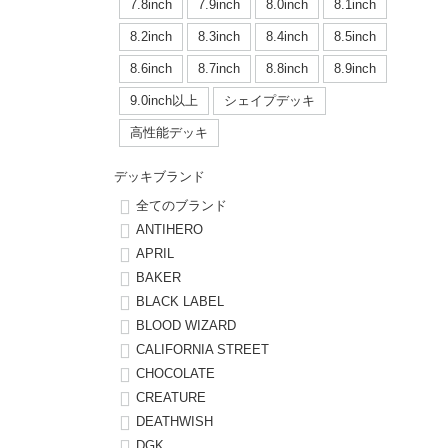
ボーンズ STF（エスティーエフ）
シューレース・その他
INFO
プライバシーポリシー
デッキテープ
パンツ
7.8inch
7.9inch
8.0inch
8.1inch
7.9inch
8.0inch
58mm
25cm
8.2inch
8.3inch
8.4inch
8.5inch
パウエルペラルタ DF（ドラゴンフォーミュラ）
スケートパーク情報
特定商取引法に基づく表記
ボルト
ショーツ
8.6inch
8.7inch
8.8inch
8.9inch
8.0inch
8.1inch
59mm
25.5cm
ソフトウィール（クルーザー）
9.0inch以上
シェイプデッキ
パーツ・その他
長袖ボタンシャツ
高性能デッキ
8.1inch
8.2inch
60mm
26cm
足回りセット（トラック・ウィールセット）
7分袖シャツ・ラグラン
デッキブランド
8.2inch
8.3inch
62mm
26.5cm
全てのブランド
ヘルメット・パッド
半袖シャツ
ANTIHERO
8.3inch
8.4inch
63mm
27cm
APRIL
練習用アイテム（初心者におすすめ）
キャップ
BAKER
8.4inch
8.5inch
64mm
27.5cm
BLACK LABEL
スケートケース・バッグ
ソックス
BLOOD WIZARD
8.5inch
8.6inch
65mm
28cm
CALIFORNIA STREET
メディア（雑誌・DVD・CD）
アンダーウエア
CHOCOLATE
8.6inch
8.7inch
70mm
28.5cm
CREATURE
サイズの測り方
DEATHWISH
8.7inch
8.8inch
72mm
29cm
DGK