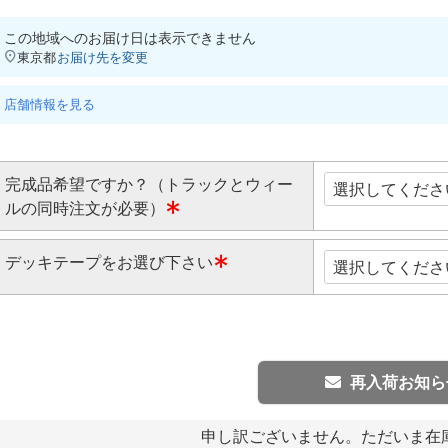
この地域へのお届け日は表示できません
東京都
お届け先を変更
店舗情報を見る
完成品希望ですか？（トラックとウィー
ルの同時注文が必要）
(
デッキテープをお選び下さい
必
須
(
)
必
須
)
再入荷お知ら
申し訳ございません。ただいま在