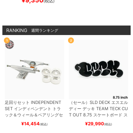
¥
9,350
(税込)
ートボード スケボー
RANKING
週間ランキング
1
2
足回りセット
INDEPENDENT
（セール）
SLD DECK
エスエル
SET
インディペンデント
トラ
ディー
デッキ
TEAM
TECK CU
ック＆ウィール＆ベアリングセ
T OUT 8.75
スケートボード ス
ット
（トリック用）
スケートボ
ケボー
¥
14,454
¥
29,990
(税込)
(税込)
ード スケボー