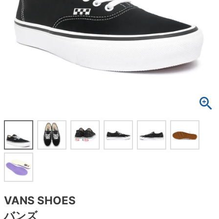
ボーンズ STF（エスティーエフ）
スケートパーク情報
特定商取引法に基づく表記
7.9inch
8.0inch
58mm
25cm
ボルト
ショーツ
パウエルペラルタ DF（ドラゴンフォーミュ
ラ）
8.0inch
8.1inch
59mm
25.5cm
パーツ・その他
長袖ボタンシャツ
ソフトウィール（クルーザー）
8.1inch
8.2inch
60mm
26cm
足回りセット（トラック・ウィールセット）
7分袖シャツ・ラグラン
8.2inch
8.3inch
62mm
26.5cm
ヘルメット・パッド
半袖シャツ
8.3inch
8.4inch
63mm
27cm
練習用アイテム（初心者におすすめ）
キャップ
8.4inch
8.5inch
64mm
27.5cm
スケートケース・バッグ
ソックス
8.5inch
8.6inch
65mm
28cm
メディア（雑誌・DVD・CD）
アンダーウエア
8.6inch
8.7inch
70mm
28.5cm
サイズの測り方
VANS SHOES
バンズ
8.7inch
8.8inch
72mm
29cm