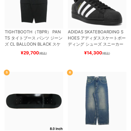
TIGHTBOOTH（TBPR） PAN
ADIDAS SKATEBOARDING S
TS
タイトブース
パンツ ジーン
HOES
アディダススケートボー
ズ
CL BALLOON
BLACK
スケ
ディング
シューズ スニーカー
ートボード スケボー
スーパースター
SUPERSTAR A
¥
29,700
¥
14,300
(税込)
(税込)
DV
BLACK/WHITE/WHITE
G
W6931
スケートボード スケボ
ー
5
6