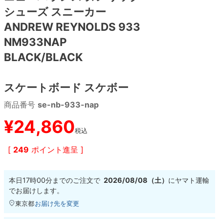
シューズ スニーカー
8.8inch
8.9inch
75mm
29.5cm
ANDREW REYNOLDS 933
NM933NAP
8.9inch
9.0inch以上
110mm
30cm
BLACK/BLACK
9.0inch以上
スケートボード スケボー
シェイプデッキ
商品番号
se-nb-933-nap
¥
24,860
高性能デッキ
税込
[
249
ポイント進呈 ]
本日
17時00分
までのご注文で
2026/08/08（土）
に
ヤマト運輸
でお届けします。
東京都
お届け先を変更