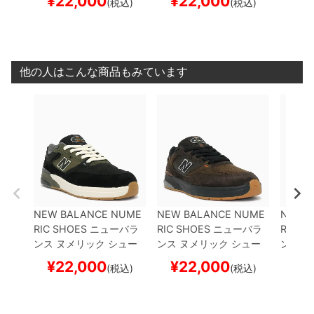
¥
22,000
¥
22,000
¥
2
(税込)
(税込)
REYNOLDS 933
NM93
REYNOLDS 933
NM93
REYNO
3BST
BLACK/OLIVE
ス
3BAR
BROWN/BLACK
3MNO
ケートボード スケボー
スケートボード スケボー
スケー
他の人はこんな商品もみています
NEW BALANCE NUME
NEW BALANCE NUME
NEW 
RIC SHOES
ニューバラ
RIC SHOES
ニューバラ
RIC S
ンス ヌメリック
シュー
ンス ヌメリック
シュー
ンス 
ズ スニーカー
ANDREW
ズ スニーカー
ANDREW
ズ ス
¥
22,000
¥
22,000
¥
2
(税込)
(税込)
REYNOLDS 933
NM93
REYNOLDS 933
NM93
REYNO
3BST
BLACK/OLIVE
ス
3BAR
BROWN/BLACK
3MNO
ケートボード スケボー
スケートボード スケボー
スケー