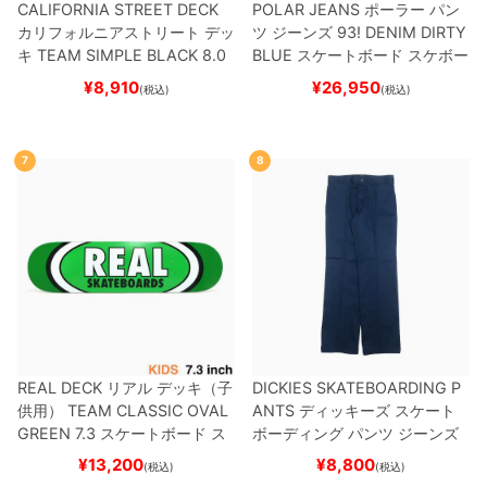
CALIFORNIA STREET DECK
POLAR JEANS
ポーラー
パン
カリフォルニアストリート
デッ
ツ ジーンズ
93! DENIM
DIRTY
キ
TEAM
SIMPLE BLACK 8.0
BLUE
スケートボード スケボー
ブランク（BBS / GENERATO
¥
8,910
¥
26,950
(税込)
(税込)
R）
スケートボード スケボー
7
8
REAL DECK
リアル
デッキ（子
DICKIES SKATEBOARDING P
供用）
TEAM
CLASSIC OVAL
ANTS
ディッキーズ スケート
GREEN 7.3
スケートボード ス
ボーディング
パンツ ジーンズ
ケボー
SLIM FIT 30 LENGTH
DARK
¥
13,200
¥
8,800
(税込)
(税込)
NAVY
スケートボード スケボ