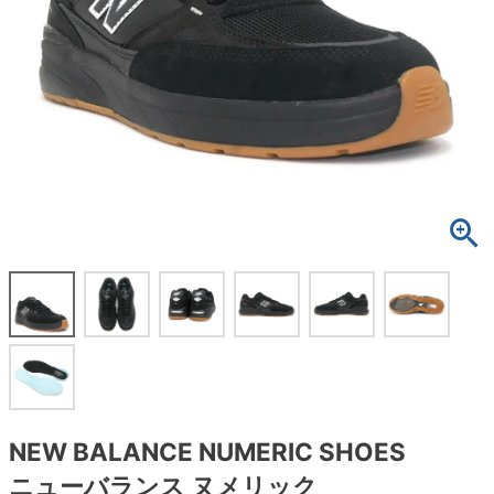
ボーンズ STF（エスティーエフ）
スケートパーク情報
特定商取引法に基づく表記
7.9inch
8.0inch
58mm
25cm
ボルト
ショーツ
パウエルペラルタ DF（ドラゴンフォーミュ
ラ）
8.0inch
8.1inch
59mm
25.5cm
パーツ・その他
長袖ボタンシャツ
ソフトウィール（クルーザー）
8.1inch
8.2inch
60mm
26cm
足回りセット（トラック・ウィールセット）
7分袖シャツ・ラグラン
8.2inch
8.3inch
62mm
26.5cm
ヘルメット・パッド
半袖シャツ
8.3inch
8.4inch
63mm
27cm
練習用アイテム（初心者におすすめ）
キャップ
8.4inch
8.5inch
64mm
27.5cm
スケートケース・バッグ
ソックス
8.5inch
8.6inch
65mm
28cm
メディア（雑誌・DVD・CD）
アンダーウエア
8.6inch
8.7inch
70mm
28.5cm
サイズの測り方
NEW BALANCE NUMERIC SHOES
ニューバランス ヌメリック
8.7inch
8.8inch
72mm
29cm