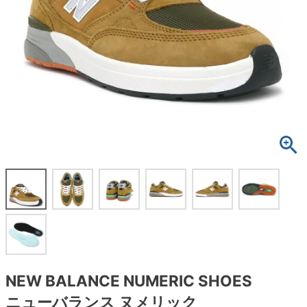
ボーンズ STF（エスティーエフ）
スケートパーク情報
特定商取引法に基づく表記
7.9inch
8.0inch
58mm
25cm
ボルト
ショーツ
パウエルペラルタ DF（ドラゴンフォーミュ
ラ）
8.0inch
8.1inch
59mm
25.5cm
パーツ・その他
長袖ボタンシャツ
ソフトウィール（クルーザー）
8.1inch
8.2inch
60mm
26cm
足回りセット（トラック・ウィールセット）
7分袖シャツ・ラグラン
8.2inch
8.3inch
62mm
26.5cm
ヘルメット・パッド
半袖シャツ
8.3inch
8.4inch
63mm
27cm
練習用アイテム（初心者におすすめ）
キャップ
8.4inch
8.5inch
64mm
27.5cm
スケートケース・バッグ
ソックス
8.5inch
8.6inch
65mm
28cm
メディア（雑誌・DVD・CD）
アンダーウエア
8.6inch
8.7inch
70mm
28.5cm
サイズの測り方
NEW BALANCE NUMERIC SHOES
ニューバランス ヌメリック
8.7inch
8.8inch
72mm
29cm