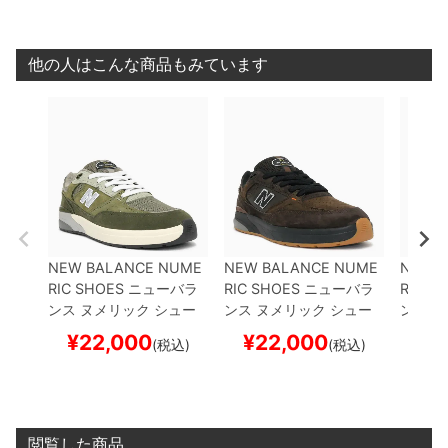
ートボード スケボー
スケートボード スケボー
ケート
他の人はこんな商品もみています
NEW BALANCE NUME
NEW BALANCE NUME
NEW 
RIC SHOES
ニューバラ
RIC SHOES
ニューバラ
RIC S
ンス ヌメリック
シュー
ンス ヌメリック
シュー
ンス 
ズ スニーカー
ANDREW
ズ スニーカー
ANDREW
ズ ス
¥
22,000
¥
22,000
¥
2
(税込)
(税込)
REYNOLDS 933
NM93
REYNOLDS 933
NM93
REYNO
3JKL
DARK OLIVE
スケ
3BAR
BROWN/BLACK
3BST
B
ートボード スケボー
スケートボード スケボー
ケート
閲覧した商品