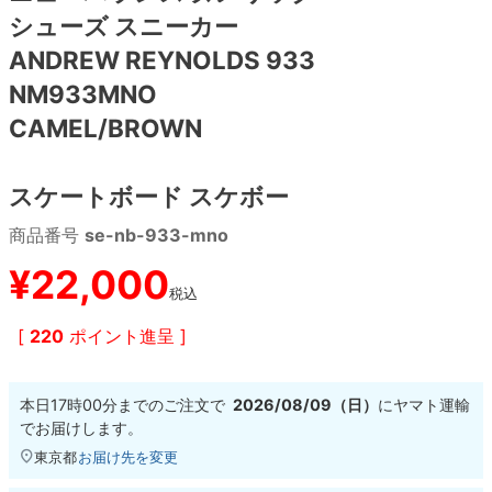
シューズ スニーカー
8.8inch
8.9inch
75mm
29.5cm
ANDREW REYNOLDS 933
NM933MNO
8.9inch
9.0inch以上
110mm
30cm
CAMEL/BROWN
9.0inch以上
スケートボード スケボー
シェイプデッキ
商品番号
se-nb-933-mno
¥
22,000
高性能デッキ
税込
[
220
ポイント進呈 ]
本日
17時00分
までのご注文で
2026/08/09（日）
に
ヤマト運輸
でお届けします。
東京都
お届け先を変更