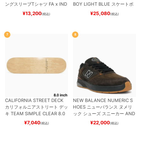
ングスリーブTシャツ
FA x IND
BOY
LIGHT BLUE
スケートボ
EPENDENT
HOSTAGE
BLAC
ード スケボー
¥
13,200
¥
25,080
(税込)
(税込)
K
スケートボード スケボー
7
8
CALIFORNIA STREET DECK
NEW BALANCE NUMERIC S
カリフォルニアストリート
デッ
HOES
ニューバランス ヌメリ
キ
TEAM
SIMPLE CLEAR 8.0
ック
シューズ スニーカー
AND
ブランク（DSM）
スケートボ
REW REYNOLDS 933
NM933
¥
7,040
¥
22,000
(税込)
(税込)
ード スケボー
BAR
BROWN/BLACK
スケート
ボード スケボー