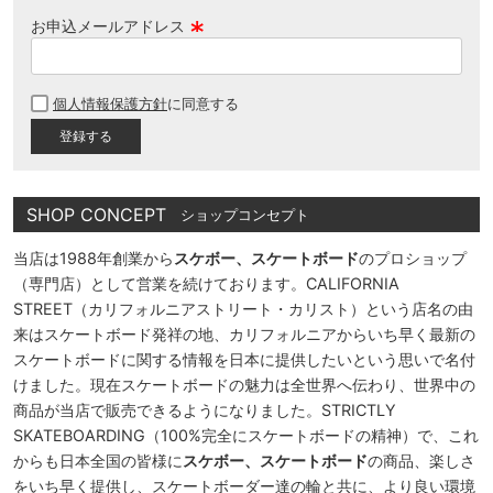
お申込メールアドレス
(
必
個人情報保護方針
に同意する
須
)
SHOP CONCEPT
ショップコンセプト
当店は1988年創業から
スケボー、スケートボード
のプロショップ
（専門店）として営業を続けております。CALIFORNIA
STREET（カリフォルニアストリート・カリスト）という店名の由
来はスケートボード発祥の地、カリフォルニアからいち早く最新の
スケートボードに関する情報を日本に提供したいという思いで名付
けました。現在スケートボードの魅力は全世界へ伝わり、世界中の
商品が当店で販売できるようになりました。STRICTLY
SKATEBOARDING（100%完全にスケートボードの精神）で、これ
からも日本全国の皆様に
スケボー、スケートボード
の商品、楽しさ
をいち早く提供し、スケートボーダー達の輪と共に、より良い環境