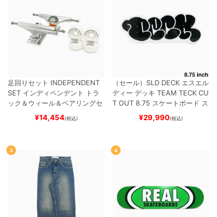
足回りセット
INDEPENDENT
（セール）
SLD DECK
エスエル
SET
インディペンデント
トラ
ディー
デッキ
TEAM
TECK CU
ック＆ウィール＆ベアリングセ
T OUT 8.75
スケートボード ス
ット
（トリック用）
スケートボ
ケボー
¥
14,454
¥
29,990
(税込)
(税込)
ード スケボー
3
4