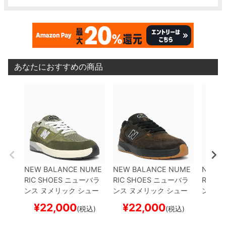
あなたにおすすめの商品
NEW BALANCE NUME
NEW BALANCE NUME
NEW 
RIC SHOES
ニューバラ
RIC SHOES
ニューバラ
RIC S
ンス ヌメリック
シュー
ンス ヌメリック
シュー
ンス 
ズ スニーカー
ANDREW
ズ スニーカー
ANDREW
ズ ス
¥
22,000
¥
22,000
¥
2
(税込)
(税込)
REYNOLDS 933
NM93
REYNOLDS 933
NM93
REYNO
3JKL
DARK OLIVE
スケ
3BAR
BROWN/BLACK
3BST
B