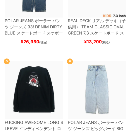
POLAR JEANS
ポーラー
パン
REAL DECK
リアル
デッキ（子
ツ ジーンズ
93! DENIM
DIRTY
供用）
TEAM
CLASSIC OVAL
BLUE
スケートボード スケボー
GREEN 7.3
スケートボード ス
ケボー
¥
26,950
¥
13,200
(税込)
(税込)
5
6
FUCKING AWESOME LONG S
POLAR JEANS
ポーラー
パン
LEEVE
インディペンデント
ロ
ツ ジーンズ ビッグボーイ
BIG