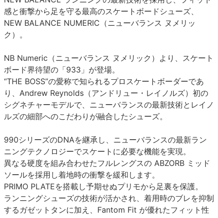
感と衝撃から足を守る最高のスケートボードシューズ、
NEW BALANCE NUMERIC（ニューバランス ヌメリッ
ク）。
NB Numeric（ニューバランス ヌメリック）より、スケート
ボード界待望の「933」が登場。
“THE BOSS”の愛称で知られるプロスケートボーダーであ
り、Andrew Reynolds（アンドリュー・レイノルズ）初の
シグネチャーモデルで、ニューバランスの最新技術とレイノ
ルズの細部へのこだわりが融合したシューズ。
990シリーズのDNAを継承し、ニューバランスの最新ラン
ニングテクノロジーでスケートに必要な機能を実現。
異なる硬度を組み合わせたフルレングスの ABZORB ミッド
ソールを採用し着地時の衝撃を緩和します。
PRIMO PLATEを搭載し予期せぬプリモから足裏を保護。
ランニングシューズの技術が活かされ、着用時のブレを抑制
するガゼットタンに加え、Fantom Fit が優れたフィット性