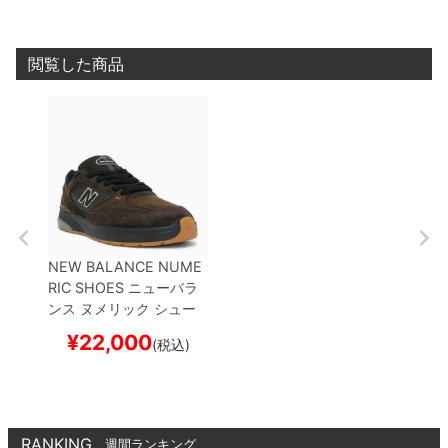
スケートボード スケボー
ケートボード スケボー
ケート
閲覧した商品
NEW BALANCE NUME
RIC SHOES
ニューバラ
ンス ヌメリック
シュー
ズ スニーカー
ANDREW
¥
22,000
(税込)
REYNOLDS 933
NM93
3BAR
BROWN/BLACK
スケートボード スケボー
RANKING
週間ランキング