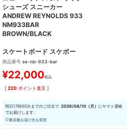
シューズ スニーカー
8.8inch
8.9inch
75mm
29.5cm
ANDREW REYNOLDS 933
NM933BAR
8.9inch
9.0inch以上
110mm
30cm
BROWN/BLACK
9.0inch以上
スケートボード スケボー
シェイプデッキ
商品番号
se-nb-933-bar
¥
22,000
高性能デッキ
税込
[
220
ポイント進呈 ]
明日
17時00分
までのご注文で
2026/08/10（月）
に
ヤマト運輸
でお届けします。
東京都
お届け先を変更