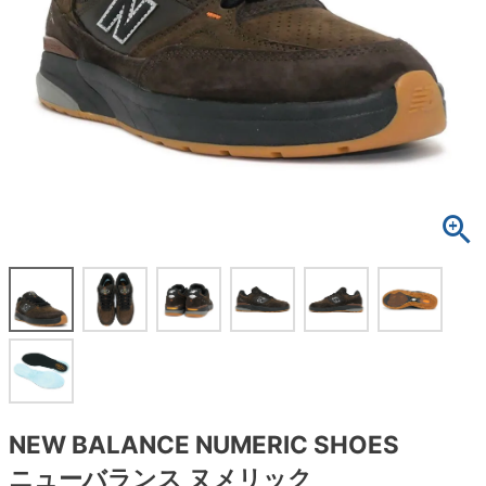
ボーンズ STF（エスティーエフ）
スケートパーク情報
特定商取引法に基づく表記
7.9inch
8.0inch
58mm
25cm
ボルト
ショーツ
パウエルペラルタ DF（ドラゴンフォーミュ
ラ）
8.0inch
8.1inch
59mm
25.5cm
パーツ・その他
長袖ボタンシャツ
ソフトウィール（クルーザー）
8.1inch
8.2inch
60mm
26cm
足回りセット（トラック・ウィールセット）
7分袖シャツ・ラグラン
8.2inch
8.3inch
62mm
26.5cm
ヘルメット・パッド
半袖シャツ
8.3inch
8.4inch
63mm
27cm
練習用アイテム（初心者におすすめ）
キャップ
8.4inch
8.5inch
64mm
27.5cm
スケートケース・バッグ
ソックス
8.5inch
8.6inch
65mm
28cm
メディア（雑誌・DVD・CD）
アンダーウエア
8.6inch
8.7inch
70mm
28.5cm
サイズの測り方
NEW BALANCE NUMERIC SHOES
ニューバランス ヌメリック
8.7inch
8.8inch
72mm
29cm