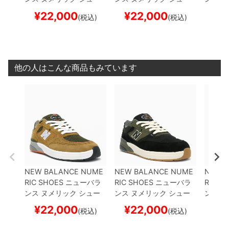
ズ スニーカー
ANDREW
ズ スニーカー
ANDREW
ズ ス
¥
22,000
¥
22,000
¥
2
(税込)
(税込)
REYNOLDS 933
NM93
REYNOLDS 933
NM93
REYNO
3MNO
CAMEL/BROWN
3BST
BLACK/OLIVE
ス
3NAP
スケートボード スケボー
ケートボード スケボー
ケート
他の人はこんな商品もみています
NEW BALANCE NUME
NEW BALANCE NUME
NEW 
RIC SHOES
ニューバラ
RIC SHOES
ニューバラ
RIC S
ンス ヌメリック
シュー
ンス ヌメリック
シュー
ンス 
ズ スニーカー
ANDREW
ズ スニーカー
ANDREW
ズ ス
¥
22,000
¥
22,000
¥
2
(税込)
(税込)
REYNOLDS 933
NM93
REYNOLDS 933
NM93
REYNO
3MNO
CAMEL/BROWN
3BST
BLACK/OLIVE
ス
3NAP