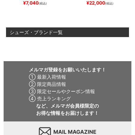
ブランク（DSM）
スケートボ
REW REYNOLDS 933
NM933
¥
7,040
¥
22,000
(税込)
(税込)
ード スケボー
BAR
BROWN/BLACK
スケート
ボード スケボー
シューズ・ブランド一覧
メルマガ登録をお願いいたします！
① 最新入荷情報
② 限定商品情報
③ 限定セールやクーポン情報
④ 売上ランキング
など、メルマガ会員様限定の
お得な情報をお届けします！
MAIL MAGAZINE