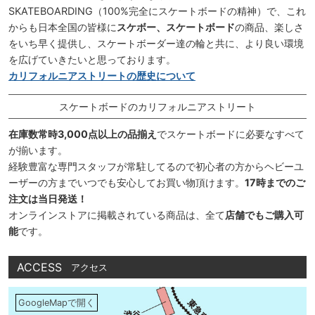
SKATEBOARDING（100%完全にスケートボードの精神）で、これ
からも日本全国の皆様に
スケボー、スケートボード
の商品、楽しさ
をいち早く提供し、スケートボーダー達の輪と共に、より良い環境
を広げていきたいと思っております。
カリフォルニアストリートの歴史について
スケートボードのカリフォルニアストリート
在庫数常時3,000点以上の品揃え
でスケートボードに必要なすべて
が揃います。
経験豊富な専門スタッフが常駐してるので初心者の方からヘビーユ
ーザーの方までいつでも安心してお買い物頂けます。
17時までのご
注文は当日発送！
オンラインストアに掲載されている商品は、全て
店舗でもご購入可
能
です。
ACCESS
アクセス
GoogleMapで開く