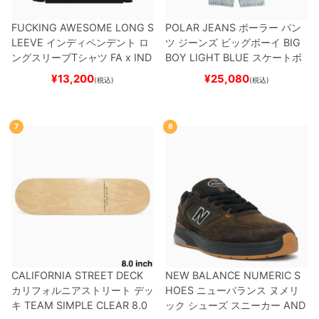
FUCKING AWESOME LONG S
POLAR JEANS
ポーラー
パン
LEEVE
インディペンデント
ロ
ツ ジーンズ ビッグボーイ
BIG
ングスリーブTシャツ
FA x IND
BOY
LIGHT BLUE
スケートボ
EPENDENT
HOSTAGE
BLAC
ード スケボー
¥
13,200
¥
25,080
(税込)
(税込)
K
スケートボード スケボー
7
8
CALIFORNIA STREET DECK
NEW BALANCE NUMERIC S
カリフォルニアストリート
デッ
HOES
ニューバランス ヌメリ
キ
TEAM
SIMPLE CLEAR 8.0
ック
シューズ スニーカー
AND