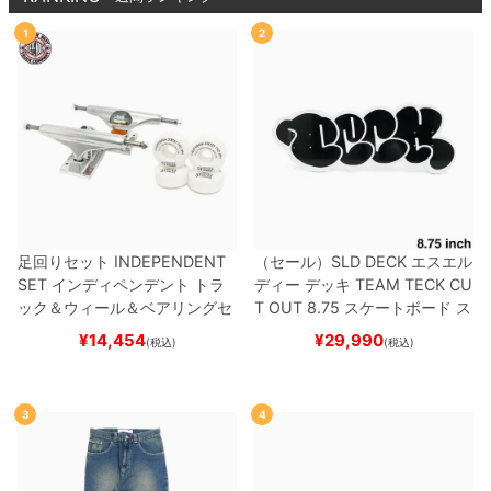
1
2
足回りセット
INDEPENDENT
（セール）
SLD DECK
エスエル
SET
インディペンデント
トラ
ディー
デッキ
TEAM
TECK CU
ック＆ウィール＆ベアリングセ
T OUT 8.75
スケートボード ス
ット
（トリック用）
スケートボ
ケボー
¥
14,454
¥
29,990
(税込)
(税込)
ード スケボー
3
4