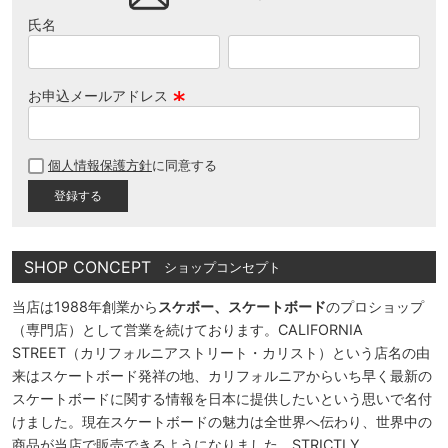
氏名
お申込メールアドレス
(
必
個人情報保護方針
に同意する
須
)
SHOP CONCEPT
ショップコンセプト
当店は1988年創業から
スケボー、スケートボード
のプロショップ
（専門店）として営業を続けております。CALIFORNIA
STREET（カリフォルニアストリート・カリスト）という店名の由
来はスケートボード発祥の地、カリフォルニアからいち早く最新の
スケートボードに関する情報を日本に提供したいという思いで名付
けました。現在スケートボードの魅力は全世界へ伝わり、世界中の
商品が当店で販売できるようになりました。STRICTLY