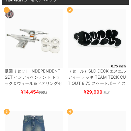
1
2
足回りセット
INDEPENDENT
（セール）
SLD DECK
エスエル
SET
インディペンデント
トラ
ディー
デッキ
TEAM
TECK CU
ック＆ウィール＆ベアリングセ
T OUT 8.75
スケートボード ス
ット
（トリック用）
スケートボ
ケボー
¥
14,454
¥
29,990
(税込)
(税込)
ード スケボー
3
4