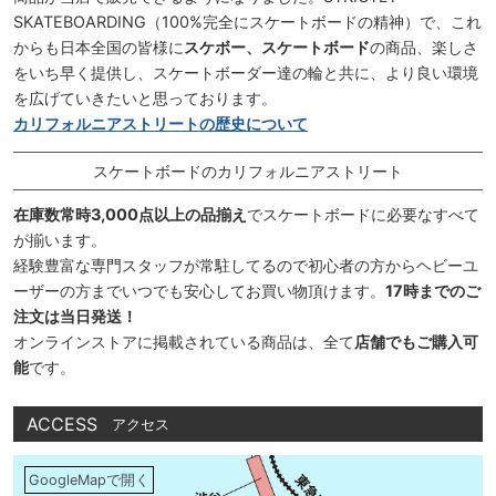
SKATEBOARDING（100%完全にスケートボードの精神）で、これ
からも日本全国の皆様に
スケボー、スケートボード
の商品、楽しさ
をいち早く提供し、スケートボーダー達の輪と共に、より良い環境
を広げていきたいと思っております。
カリフォルニアストリートの歴史について
スケートボードのカリフォルニアストリート
在庫数常時3,000点以上の品揃え
でスケートボードに必要なすべて
が揃います。
経験豊富な専門スタッフが常駐してるので初心者の方からヘビーユ
ーザーの方までいつでも安心してお買い物頂けます。
17時までのご
注文は当日発送！
オンラインストアに掲載されている商品は、全て
店舗でもご購入可
能
です。
ACCESS
アクセス
GoogleMapで開く