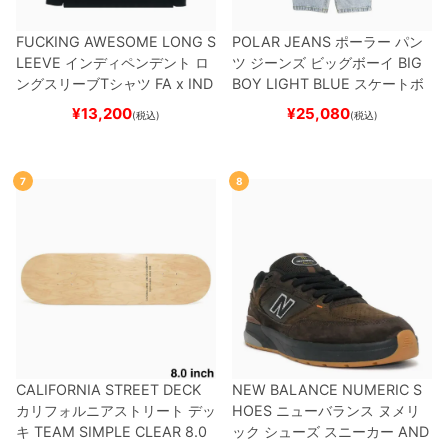
FUCKING AWESOME LONG S
POLAR JEANS
ポーラー
パン
LEEVE
インディペンデント
ロ
ツ ジーンズ ビッグボーイ
BIG
ングスリーブTシャツ
FA x IND
BOY
LIGHT BLUE
スケートボ
EPENDENT
HOSTAGE
BLAC
ード スケボー
¥
13,200
¥
25,080
(税込)
(税込)
K
スケートボード スケボー
7
8
CALIFORNIA STREET DECK
NEW BALANCE NUMERIC S
カリフォルニアストリート
デッ
HOES
ニューバランス ヌメリ
キ
TEAM
SIMPLE CLEAR 8.0
ック
シューズ スニーカー
AND