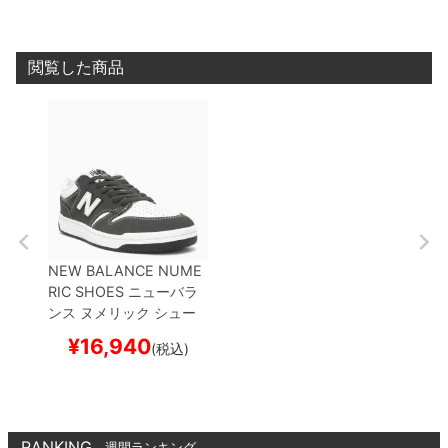
ー
閲覧した商品
NEW BALANCE NUME
RIC SHOES
ニューバラ
ンス ヌメリック
シュー
ズ スニーカー
480
NM4
¥
16,940
(税込)
80BAB
CEMENT/WHIT
E
スケートボード スケボ
ー
RANKING
週間ランキング