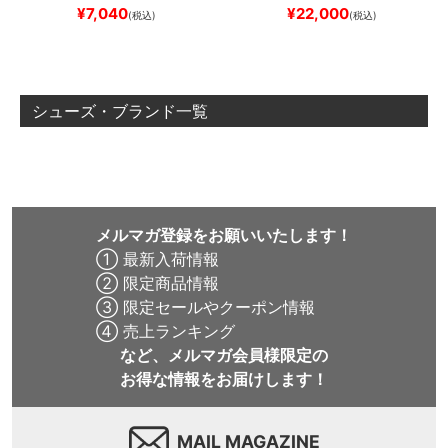
ブランク（DSM）
スケートボ
REW REYNOLDS 933
NM933
¥
7,040
¥
22,000
(税込)
(税込)
ード スケボー
BAR
BROWN/BLACK
スケート
ボード スケボー
シューズ・ブランド一覧
メルマガ登録をお願いいたします！
① 最新入荷情報
② 限定商品情報
③ 限定セールやクーポン情報
④ 売上ランキング
など、メルマガ会員様限定の
お得な情報をお届けします！
MAIL MAGAZINE