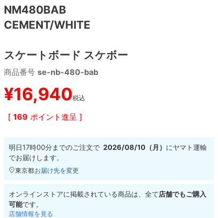
NM480BAB
CEMENT/WHITE
8.8inch
8.9inch
75mm
29.5cm
8.9inch
9.0inch以上
110mm
30cm
スケートボード スケボー
商品番号
se-nb-480-bab
9.0inch以上
¥
16,940
シェイプデッキ
税込
[
169
ポイント進呈 ]
高性能デッキ
明日
17時00分
までのご注文で
2026/08/10（月）
に
ヤマト運輸
でお届けします。
東京都
お届け先を変更
オンラインストアに掲載されている商品は、全て
店舗でもご購入
可能
です。
店舗情報を見る