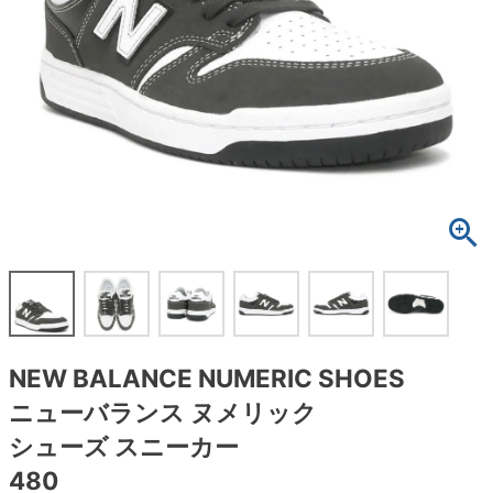
ボーンズ STF（エスティーエフ）
スケートパーク情報
特定商取引法に基づく表記
7.9inch
8.0inch
58mm
25cm
ボルト
ショーツ
パウエルペラルタ DF（ドラゴンフォーミュ
ラ）
8.0inch
8.1inch
59mm
25.5cm
パーツ・その他
長袖ボタンシャツ
ソフトウィール（クルーザー）
8.1inch
8.2inch
60mm
26cm
足回りセット（トラック・ウィールセット）
7分袖シャツ・ラグラン
8.2inch
8.3inch
62mm
26.5cm
ヘルメット・パッド
半袖シャツ
8.3inch
8.4inch
63mm
27cm
練習用アイテム（初心者におすすめ）
キャップ
8.4inch
8.5inch
64mm
27.5cm
スケートケース・バッグ
ソックス
NEW BALANCE NUMERIC SHOES
8.5inch
8.6inch
65mm
28cm
メディア（雑誌・DVD・CD）
アンダーウエア
ニューバランス ヌメリック
8.6inch
8.7inch
70mm
28.5cm
シューズ スニーカー
サイズの測り方
480
8.7inch
8.8inch
72mm
29cm