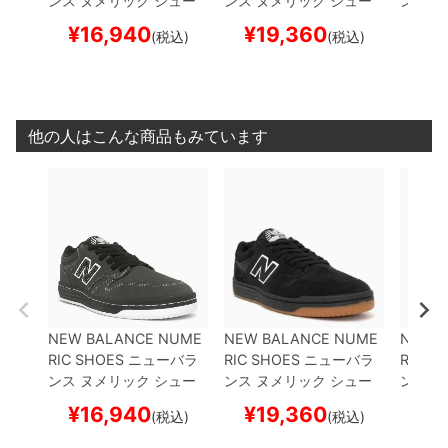
ンス ヌメリック
シュー
ンス ヌメリック
シュー
ンス 
ズ スニーカー
480
NM4
ズ スニーカー
480
NM4
ズ ス
¥
16,940
¥
19,360
¥
1
(税込)
(税込)
80CSS
CEMENT/BLAC
80SBW
BLACK/BLACK
80CH
K
スケートボード スケボ
スケートボード スケボー
ケート
ー
他の人はこんな商品もみています
NEW BALANCE NUME
NEW BALANCE NUME
NEW 
RIC SHOES
ニューバラ
RIC SHOES
ニューバラ
RIC S
ンス ヌメリック
シュー
ンス ヌメリック
シュー
ンス 
ズ スニーカー
480
NM4
ズ スニーカー
480
NM4
ズ ス
¥
16,940
¥
19,360
¥
1
(税込)
(税込)
80CSS
CEMENT/BLAC
80SBW
BLACK/BLACK
80CH
K
スケートボード スケボ
スケートボード スケボー
ケート