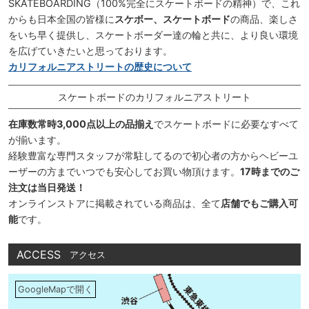
SKATEBOARDING（100%完全にスケートボードの精神）で、これ
からも日本全国の皆様に
スケボー、スケートボード
の商品、楽しさ
をいち早く提供し、スケートボーダー達の輪と共に、より良い環境
を広げていきたいと思っております。
カリフォルニアストリートの歴史について
スケートボードのカリフォルニアストリート
在庫数常時3,000点以上の品揃え
でスケートボードに必要なすべて
が揃います。
経験豊富な専門スタッフが常駐してるので初心者の方からヘビーユ
ーザーの方までいつでも安心してお買い物頂けます。
17時までのご
注文は当日発送！
オンラインストアに掲載されている商品は、全て
店舗でもご購入可
能
です。
ACCESS
アクセス
GoogleMapで開く