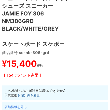
シューズ スニーカー
8.8inch
8.9inch
75mm
29.5cm
JAMIE FOY 306
NM306GRD
8.9inch
9.0inch以上
110mm
30cm
BLACK/WHITE/GREY
9.0inch以上
スケートボード スケボー
シェイプデッキ
商品番号
se-nb-306-grd
¥
15,400
高性能デッキ
税込
[
154
ポイント進呈 ]
この地域へのお届け日は表示できません
東京都
お届け先を変更
店舗情報を見る