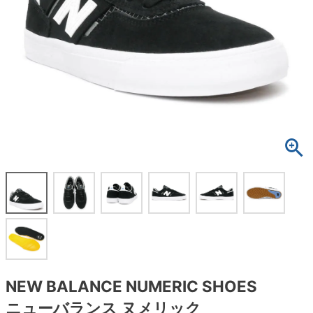
ボーンズ STF（エスティーエフ）
スケートパーク情報
特定商取引法に基づく表記
7.9inch
8.0inch
58mm
25cm
ボルト
ショーツ
パウエルペラルタ DF（ドラゴンフォーミュ
ラ）
8.0inch
8.1inch
59mm
25.5cm
パーツ・その他
長袖ボタンシャツ
ソフトウィール（クルーザー）
8.1inch
8.2inch
60mm
26cm
足回りセット（トラック・ウィールセット）
7分袖シャツ・ラグラン
8.2inch
8.3inch
62mm
26.5cm
ヘルメット・パッド
半袖シャツ
8.3inch
8.4inch
63mm
27cm
練習用アイテム（初心者におすすめ）
キャップ
8.4inch
8.5inch
64mm
27.5cm
スケートケース・バッグ
ソックス
8.5inch
8.6inch
65mm
28cm
メディア（雑誌・DVD・CD）
アンダーウエア
8.6inch
8.7inch
70mm
28.5cm
サイズの測り方
NEW BALANCE NUMERIC SHOES
ニューバランス ヌメリック
8.7inch
8.8inch
72mm
29cm