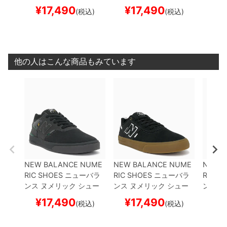
ズ スニーカー
JAMIE FO
ズ スニーカー
JAMIE FO
ズ ス
¥
17,490
¥
17,490
¥
1
(税込)
(税込)
Y 306 CUP
UN306CSP
Y 306
NM306ZUC
BLA
MOS 8
BLACK/BLACK
スケート
CK/GUM
スケートボー
LBW
B
ボード スケボー
ド スケボー
ケート
他の人はこんな商品もみています
NEW BALANCE NUME
NEW BALANCE NUME
NEW 
RIC SHOES
ニューバラ
RIC SHOES
ニューバラ
RIC S
ンス ヌメリック
シュー
ンス ヌメリック
シュー
ンス 
ズ スニーカー
JAMIE FO
ズ スニーカー
JAMIE FO
ズ ス
¥
17,490
¥
17,490
¥
1
(税込)
(税込)
Y 306 CUP
UN306CSP
Y 306
NM306ZUC
BLA
MOS 8
BLACK/BLACK
スケート
CK/GUM
スケートボー
LBW
B