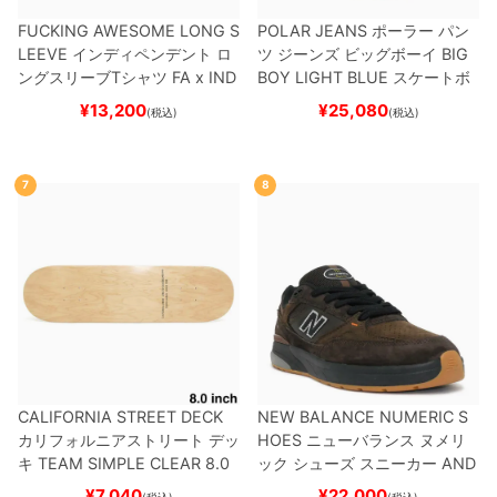
FUCKING AWESOME LONG S
POLAR JEANS
ポーラー
パン
LEEVE
インディペンデント
ロ
ツ ジーンズ ビッグボーイ
BIG
ングスリーブTシャツ
FA x IND
BOY
LIGHT BLUE
スケートボ
EPENDENT
HOSTAGE
BLAC
ード スケボー
¥
13,200
¥
25,080
(税込)
(税込)
K
スケートボード スケボー
7
8
CALIFORNIA STREET DECK
NEW BALANCE NUMERIC S
カリフォルニアストリート
デッ
HOES
ニューバランス ヌメリ
キ
TEAM
SIMPLE CLEAR 8.0
ック
シューズ スニーカー
AND
ブランク（DSM）
スケートボ
REW REYNOLDS 933
NM933
¥
7,040
¥
22,000