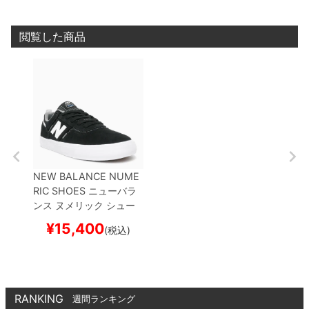
ボード スケボー
ド スケボー
ケート
閲覧した商品
NEW BALANCE NUME
RIC SHOES
ニューバラ
ンス ヌメリック
シュー
ズ スニーカー
JAMIE FO
¥
15,400
(税込)
Y 306
NM306GRD
BLA
CK/WHITE/GREY
スケ
ートボード スケボー
RANKING
週間ランキング