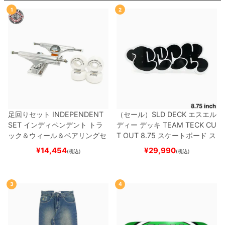
1
2
足回りセット
INDEPENDENT
（セール）
SLD DECK
エスエル
SET
インディペンデント
トラ
ディー
デッキ
TEAM
TECK CU
ック＆ウィール＆ベアリングセ
T OUT 8.75
スケートボード ス
ット
（トリック用）
スケートボ
ケボー
¥
14,454
¥
29,990
(税込)
(税込)
ード スケボー
3
4