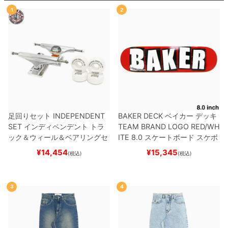
1
2
足回りセット
INDEPENDENT
BAKER DECK
ベイカー
デッキ
SET
インディペンデント
トラ
TEAM
BRAND LOGO RED/WH
ック＆ウィール＆ベアリングセ
ITE 8.0
スケートボード スケボ
ット
（トリック用）
スケートボ
ー
¥
14,454
¥
15,345
(税込)
(税込)
ード スケボー
3
4