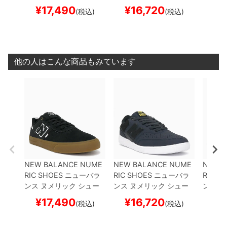
ズ スニーカー
JAMIE FO
ズ スニーカー
BRANDO
ズ ス
¥
17,490
¥
16,720
¥
1
(税込)
(税込)
Y 306
NM306ZUC
BLA
N WESTGATE 508
NM
MOS 1
CK/GUM
スケートボー
508NBP
NAVY/BLACK
BROW
ド スケボー
スケートボード スケボー
トボー
他の人はこんな商品もみています
NEW BALANCE NUME
NEW BALANCE NUME
NEW 
RIC SHOES
ニューバラ
RIC SHOES
ニューバラ
RIC S
ンス ヌメリック
シュー
ンス ヌメリック
シュー
ンス 
ズ スニーカー
JAMIE FO
ズ スニーカー
BRANDO
ズ ス
¥
17,490
¥
16,720
¥
1
(税込)
(税込)
Y 306
NM306ZUC
BLA
N WESTGATE 508
NM
MOS 1
CK/GUM
スケートボー
508NBP
NAVY/BLACK
BROW