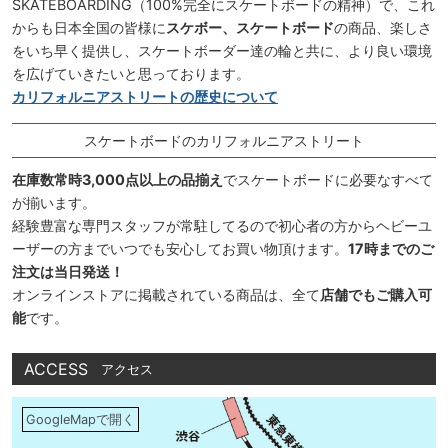
SKATEBOARDING（100%完全にスケートボードの精神）で、これ
からも日本全国の皆様に
スケボー、スケートボード
の商品、楽しさ
をいち早く提供し、スケートボーダー達の輪と共に、より良い環境
を広げていきたいと思っております。
カリフォルニアストリートの歴史について
スケートボードのカリフォルニアストリート
在庫数常時3,000点以上の品揃え
でスケートボードに必要なすべて
が揃います。
経験豊富な専門スタッフが常駐してるので初心者の方からヘビーユ
ーザーの方までいつでも安心してお買い物頂けます。
17時までのご
注文は当日発送！
オンラインストアに掲載されている商品は、全て
店舗でもご購入可
能
です。
ACCESS
アクセス
GoogleMapで開く