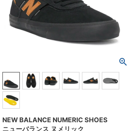
ボーンズ STF（エスティーエフ）
スケートパーク情報
特定商取引法に基づく表記
7.9inch
8.0inch
58mm
25cm
ボルト
ショーツ
パウエルペラルタ DF（ドラゴンフォーミュ
ラ）
8.0inch
8.1inch
59mm
25.5cm
パーツ・その他
長袖ボタンシャツ
ソフトウィール（クルーザー）
8.1inch
8.2inch
60mm
26cm
足回りセット（トラック・ウィールセット）
7分袖シャツ・ラグラン
8.2inch
8.3inch
62mm
26.5cm
ヘルメット・パッド
半袖シャツ
8.3inch
8.4inch
63mm
27cm
練習用アイテム（初心者におすすめ）
キャップ
8.4inch
8.5inch
64mm
27.5cm
スケートケース・バッグ
ソックス
8.5inch
8.6inch
65mm
28cm
メディア（雑誌・DVD・CD）
アンダーウエア
8.6inch
8.7inch
70mm
28.5cm
サイズの測り方
NEW BALANCE NUMERIC SHOES
ニューバランス ヌメリック
8.7inch
8.8inch
72mm
29cm