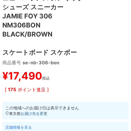
シューズ スニーカー
8.8inch
8.9inch
75mm
29.5cm
JAMIE FOY 306
NM306BON
8.9inch
9.0inch以上
110mm
30cm
BLACK/BROWN
9.0inch以上
スケートボード スケボー
シェイプデッキ
商品番号
se-nb-306-bon
¥
17,490
高性能デッキ
税込
[
175
ポイント進呈 ]
この地域へのお届け日は表示できません
東京都
お届け先を変更
店舗情報を見る