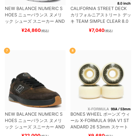
NEW BALANCE NUMERIC S
CALIFORNIA STREET DECK
HOES
ニューバランス ヌメリ
カリフォルニアストリート
デッ
ック
シューズ スニーカー
AND
キ
TEAM
SIMPLE CLEAR 8.0
REW REYNOLDS 933
UN933
ブランク（DSM）
スケートボ
¥
24,860
¥
7,040
(税込)
(税込)
BNT
BLACK/NAVY
スケートボ
ード スケボー
ード スケボー
7
8
NEW BALANCE NUMERIC S
BONES WHEEL
ボーンズ
ウィ
HOES
ニューバランス ヌメリ
ール
X-FORMULA 99A V1 ST
ック
シューズ スニーカー
AND
ANDARD 26
53mm
スケート
REW REYNOLDS 933
NM933
ボード スケボー
¥
22,000
¥
9,680