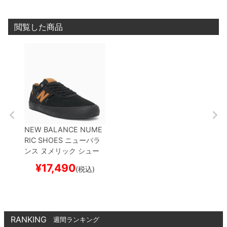
ド スケボー
スケートボード スケボー
トボー
閲覧した商品
NEW BALANCE NUME
RIC SHOES
ニューバラ
ンス ヌメリック
シュー
ズ スニーカー
JAMIE FO
¥
17,490
(税込)
Y 306
NM306BON
BLA
CK/BROWN
スケートボ
ード スケボー
RANKING
週間ランキング