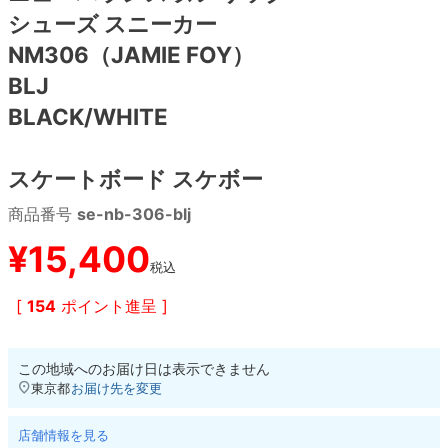
シューズ スニーカー
8.8inch
8.9inch
75mm
29.5cm
NM306（JAMIE FOY）
BLJ
8.9inch
9.0inch以上
110mm
30cm
BLACK/WHITE
9.0inch以上
スケートボード スケボー
シェイプデッキ
商品番号
se-nb-306-blj
¥
15,400
高性能デッキ
税込
[
154
ポイント進呈 ]
この地域へのお届け日は表示できません
東京都
お届け先を変更
店舗情報を見る