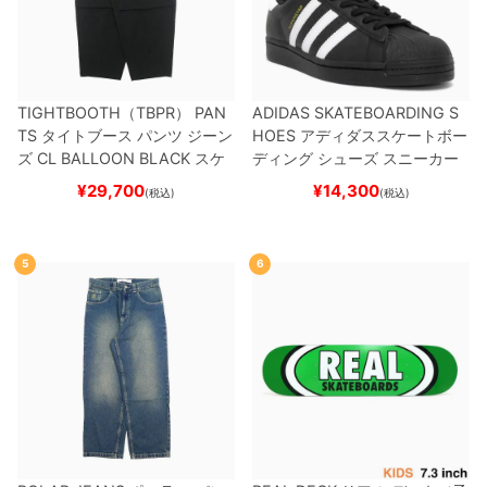
TIGHTBOOTH（TBPR） PAN
ADIDAS SKATEBOARDING S
TS
タイトブース
パンツ ジーン
HOES
アディダススケートボー
ズ
CL BALLOON
BLACK
スケ
ディング
シューズ スニーカー
ートボード スケボー
スーパースター
SUPERSTAR A
¥
29,700
¥
14,300
(税込)
(税込)
DV
BLACK/WHITE/WHITE
G
W6931
スケートボード スケボ
ー
5
6