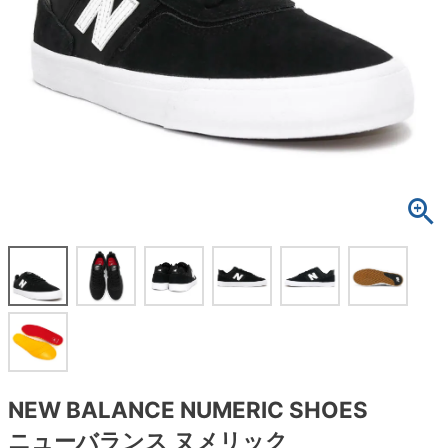
ボーンズ STF（エスティーエフ）
スケートパーク情報
特定商取引法に基づく表記
7.9inch
8.0inch
58mm
25cm
ボルト
ショーツ
パウエルペラルタ DF（ドラゴンフォーミュ
ラ）
8.0inch
8.1inch
59mm
25.5cm
パーツ・その他
長袖ボタンシャツ
ソフトウィール（クルーザー）
8.1inch
8.2inch
60mm
26cm
足回りセット（トラック・ウィールセット）
7分袖シャツ・ラグラン
8.2inch
8.3inch
62mm
26.5cm
ヘルメット・パッド
半袖シャツ
8.3inch
8.4inch
63mm
27cm
練習用アイテム（初心者におすすめ）
キャップ
8.4inch
8.5inch
64mm
27.5cm
スケートケース・バッグ
ソックス
8.5inch
8.6inch
65mm
28cm
メディア（雑誌・DVD・CD）
アンダーウエア
8.6inch
8.7inch
70mm
28.5cm
サイズの測り方
NEW BALANCE NUMERIC SHOES
ニューバランス ヌメリック
8.7inch
8.8inch
72mm
29cm