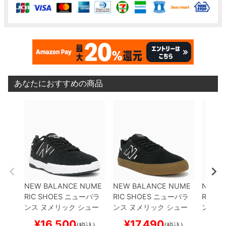
あなたにおすすめの商品
NEW BALANCE NUME
NEW BALANCE NUME
NEW 
RIC SHOES
ニューバラ
RIC SHOES
ニューバラ
RIC S
ンス ヌメリック
シュー
ンス ヌメリック
シュー
ンス 
ズ スニーカー
TIAGO LE
ズ スニーカー
JAMIE FO
ズ ス
¥
16,500
¥
17,490
¥
1
(税込)
(税込)