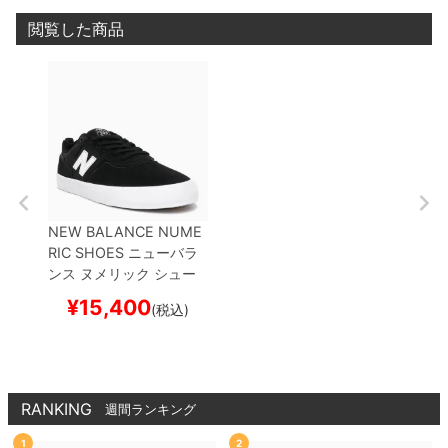
閲覧した商品
NEW BALANCE NUME
RIC SHOES
ニューバラ
ンス ヌメリック
シュー
ズ スニーカー
NM306
¥
15,400
(税込)
（JAMIE FOY）
BLJ
BL
ACK/WHITE
スケートボ
ード スケボー
RANKING
週間ランキング
1
2