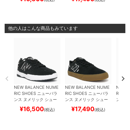
MOS 808 LITE
NM808
Y 306
NM306ZUC
BLA
MOS 1
LBW
BLACK/WHITE
ス
CK/GUM
スケートボー
BLACK
ケートボード スケボー
ド スケボー
ボード
他の人はこんな商品もみています
NEW BALANCE NUME
NEW BALANCE NUME
NEW 
RIC SHOES
ニューバラ
RIC SHOES
ニューバラ
RIC S
ンス ヌメリック
シュー
ンス ヌメリック
シュー
ンス 
ズ スニーカー
TIAGO LE
ズ スニーカー
JAMIE FO
ズ ス
¥
16,500
¥
17,490
¥
1
(税込)
(税込)
MOS 808 LITE
NM808
Y 306
NM306ZUC
BLA
MOS 1
LBW
BLACK/WHITE
ス
CK/GUM
スケートボー
BLACK
ケートボード スケボー
ド スケボー
ボード