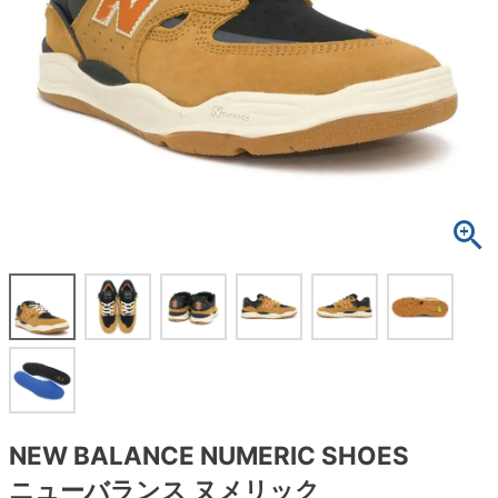
ボーンズ STF（エスティーエフ）
スケートパーク情報
特定商取引法に基づく表記
7.9inch
8.0inch
58mm
25cm
ボルト
ショーツ
パウエルペラルタ DF（ドラゴンフォーミュ
ラ）
8.0inch
8.1inch
59mm
25.5cm
パーツ・その他
長袖ボタンシャツ
ソフトウィール（クルーザー）
8.1inch
8.2inch
60mm
26cm
足回りセット（トラック・ウィールセット）
7分袖シャツ・ラグラン
8.2inch
8.3inch
62mm
26.5cm
ヘルメット・パッド
半袖シャツ
8.3inch
8.4inch
63mm
27cm
練習用アイテム（初心者におすすめ）
キャップ
8.4inch
8.5inch
64mm
27.5cm
スケートケース・バッグ
ソックス
8.5inch
8.6inch
65mm
28cm
メディア（雑誌・DVD・CD）
アンダーウエア
8.6inch
8.7inch
70mm
28.5cm
サイズの測り方
NEW BALANCE NUMERIC SHOES
ニューバランス ヌメリック
8.7inch
8.8inch
72mm
29cm