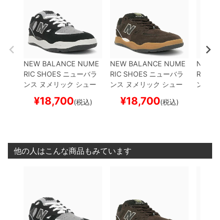
NEW BALANCE NUME
NEW BALANCE NUME
NEW 
RIC SHOES
ニューバラ
RIC SHOES
ニューバラ
RIC S
ンス ヌメリック
シュー
ンス ヌメリック
シュー
ンス 
ズ スニーカー
TIAGO LE
ズ スニーカー
TIAGO LE
ズ ス
¥
18,700
¥
18,700
¥
2
(税込)
(税込)
MOS 1010
NM1010GG
MOS 1010
NM1010BN
MOS 1
BLACK/GREY
スケート
BROWN/BLACK
スケー
LACK/
ボード スケボー
トボード スケボー
ボード
他の人はこんな商品もみています