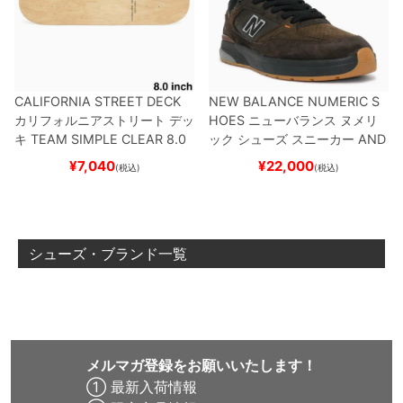
CALIFORNIA STREET DECK
NEW BALANCE NUMERIC S
カリフォルニアストリート
デッ
HOES
ニューバランス ヌメリ
キ
TEAM
SIMPLE CLEAR 8.0
ック
シューズ スニーカー
AND
ブランク（DSM）
スケートボ
REW REYNOLDS 933
NM933
¥
7,040
¥
22,000
(税込)
(税込)
ード スケボー
BAR
BROWN/BLACK
スケート
ボード スケボー
シューズ・ブランド一覧
メルマガ登録をお願いいたします！
① 最新入荷情報