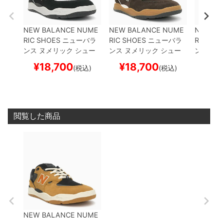
NEW BALANCE NUME
NEW BALANCE NUME
NEW 
RIC SHOES
ニューバラ
RIC SHOES
ニューバラ
RIC S
ンス ヌメリック
シュー
ンス ヌメリック
シュー
ンス 
ズ スニーカー
TIAGO LE
ズ スニーカー
TIAGO LE
ズ ス
¥
18,700
¥
18,700
¥
2
(税込)
(税込)
MOS 1010
NM1010GG
MOS 1010
NM1010BN
MOS 1
BLACK/GREY
スケート
BROWN/BLACK
スケー
LACK/
ボード スケボー
トボード スケボー
ボード
閲覧した商品
NEW BALANCE NUME