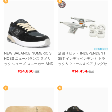
5
6
NEW BALANCE NUMERIC S
足回りセット
INDEPENDENT
HOES
ニューバランス ヌメリ
SET
インディペンデント
トラ
ック
シューズ スニーカー
AND
ック＆ウィール＆ベアリングセ
REW REYNOLDS 933
UN933
ット
（クルーザー用）
スケート
¥
24,860
¥
14,454
(税込)
(税込)
BNT
BLACK/NAVY
スケートボ
ボード スケボー
ード スケボー
7
8