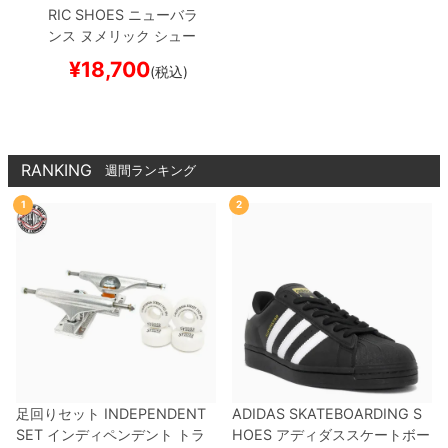
RIC SHOES
ニューバラ
ンス ヌメリック
シュー
ズ スニーカー
TIAGO LE
¥
18,700
(税込)
MOS 1010
NM1010LV
B
AKED CLAY/BLACK
ス
ケートボード スケボー
RANKING
週間ランキング
1
2
足回りセット
INDEPENDENT
ADIDAS SKATEBOARDING S
SET
インディペンデント
トラ
HOES
アディダススケートボー