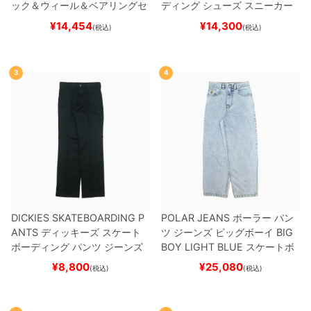
ック＆ウィール＆ベアリングセ
ディング
シューズ スニーカー
ット
（トリック用）
スケートボ
スーパースター
SUPERSTAR A
¥
14,454
¥
14,300
(税込)
(税込)
ード スケボー
DV
BLACK/WHITE/WHITE
G
W6931
スケートボード スケボ
ー
3
4
DICKIES SKATEBOARDING P
POLAR JEANS
ポーラー
パン
ANTS
ディッキーズ スケート
ツ ジーンズ ビッグボーイ
BIG
ボーディング
パンツ ジーンズ
BOY
LIGHT BLUE
スケートボ
SLIM FIT 30 LENGTH
BLACK
ード スケボー
¥
8,800
¥
25,080
(税込)
(税込)
スケートボード スケボー