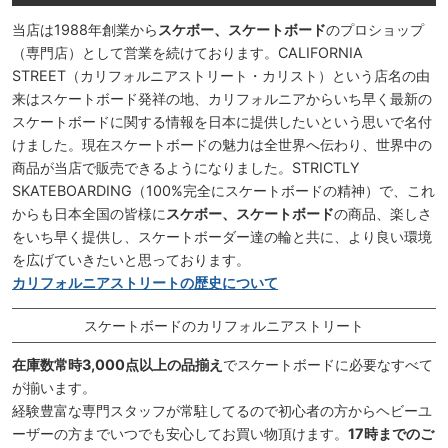
当店は1988年創業から
スケボー、スケートボード
のプロショップ
（専門店）として営業を続けております。CALIFORNIA
STREET（カリフォルニアストリート・カリスト）という店名の由
来はスケートボード発祥の地、カリフォルニアからいち早く最新の
スケートボードに関する情報を日本に提供したいという思いで名付
けました。現在スケートボードの魅力は全世界へ伝わり、世界中の
商品が当店で販売できるようになりました。STRICTLY
SKATEBOARDING（100%完全にスケートボードの精神）で、これ
からも日本全国の皆様に
スケボー、スケートボード
の商品、楽しさ
をいち早く提供し、スケートボーダー達の輪と共に、より良い環境
を広げていきたいと思っております。
カリフォルニアストリートの歴史について
スケートボードのカリフォルニアストリート
在庫数常時3,000点以上の品揃え
でスケートボードに必要なすべて
が揃います。
経験豊富な専門スタッフが常駐してるので初心者の方からヘビーユ
ーザーの方までいつでも安心してお買い物頂けます。
17時までのご