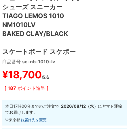
シューズ スニーカー
8.8inch
8.9inch
75mm
29.5cm
TIAGO LEMOS 1010
NM1010LV
8.9inch
9.0inch以上
110mm
30cm
BAKED CLAY/BLACK
9.0inch以上
スケートボード スケボー
シェイプデッキ
商品番号
se-nb-1010-lv
¥
18,700
高性能デッキ
税込
[
187
ポイント進呈 ]
本日
17時00分
までのご注文で
2026/08/12（水）
に
ヤマト運輸
でお届けします。
東京都
お届け先を変更