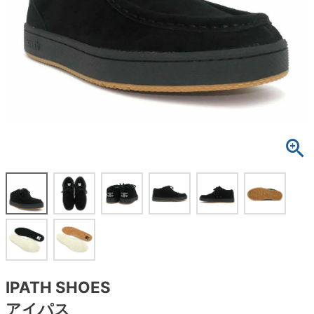
ボーンズ STF（エスティーエフ）
スケートパーク情報
特定商取引法に基づく表記
7.9inch
8.0inch
58mm
25cm
ボルト
ショーツ
パウエルペラルタ DF（ドラゴンフォーミュ
ラ）
8.0inch
8.1inch
59mm
25.5cm
パーツ・その他
長袖ボタンシャツ
ソフトウィール（クルーザー）
8.1inch
8.2inch
60mm
26cm
足回りセット（トラック・ウィールセット）
7分袖シャツ・ラグラン
8.2inch
8.3inch
62mm
26.5cm
ヘルメット・パッド
半袖シャツ
8.3inch
8.4inch
63mm
27cm
練習用アイテム（初心者におすすめ）
キャップ
8.4inch
8.5inch
64mm
27.5cm
スケートケース・バッグ
ソックス
8.5inch
8.6inch
65mm
28cm
メディア（雑誌・DVD・CD）
アンダーウエア
8.6inch
8.7inch
70mm
28.5cm
サイズの測り方
IPATH SHOES
アイパス
8.7inch
8.8inch
72mm
29cm