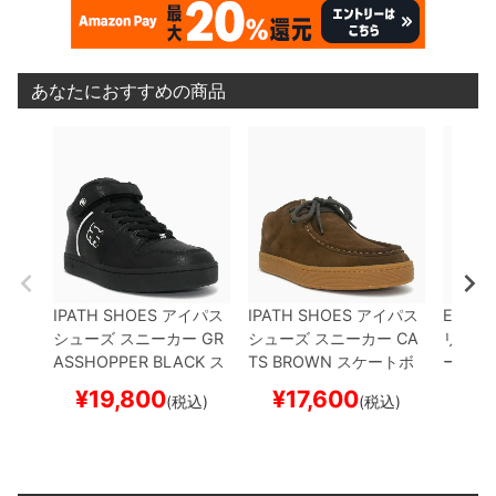
あなたにおすすめの商品
IPATH SHOES
アイパス
IPATH SHOES
アイパス
EMERI
シューズ スニーカー
GR
シューズ スニーカー
CA
リカ
シ
ASSHOPPER
BLACK
ス
TS
BROWN
スケートボ
ー
HOB
ケートボード スケボー
ード スケボー
ートボ
¥
19,800
¥
17,600
¥
1
(税込)
(税込)