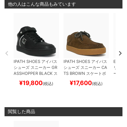
他の人はこんな商品もみています
IPATH SHOES
アイパス
IPATH SHOES
アイパス
EMERI
シューズ スニーカー
GR
シューズ スニーカー
CA
リカ
シ
ASSHOPPER
BLACK
ス
TS
BROWN
スケートボ
ー
HOB
ケートボード スケボー
ード スケボー
ートボ
¥
19,800
¥
17,600
¥
1
(税込)
(税込)
閲覧した商品