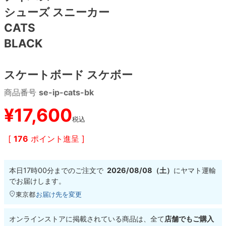
シューズ スニーカー
8.8inch
8.9inch
75mm
29.5cm
CATS
BLACK
8.9inch
9.0inch以上
110mm
30cm
スケートボード スケボー
9.0inch以上
商品番号
se-ip-cats-bk
シェイプデッキ
¥
17,600
税込
高性能デッキ
[
176
ポイント進呈 ]
本日
17時00分
までのご注文で
2026/08/08（土）
に
ヤマト運輸
でお届けします。
東京都
お届け先を変更
オンラインストアに掲載されている商品は、全て
店舗でもご購入