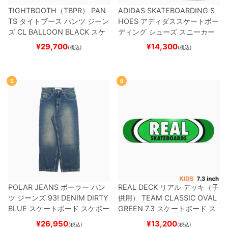
TIGHTBOOTH（TBPR） PAN
ADIDAS SKATEBOARDING S
TS
タイトブース
パンツ ジーン
HOES
アディダススケートボー
ズ
CL BALLOON
BLACK
スケ
ディング
シューズ スニーカー
ートボード スケボー
スーパースター
SUPERSTAR A
¥
29,700
¥
14,300
(税込)
(税込)
DV
BLACK/WHITE/WHITE
G
W6931
スケートボード スケボ
ー
5
6
POLAR JEANS
ポーラー
パン
REAL DECK
リアル
デッキ（子
ツ ジーンズ
93! DENIM
DIRTY
供用）
TEAM
CLASSIC OVAL
BLUE
スケートボード スケボー
GREEN 7.3
スケートボード ス
ケボー
¥
26,950
¥
13,200
(税込)
(税込)