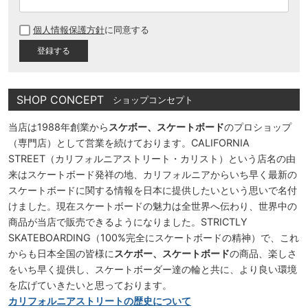
(
必
個人情報保護方針
に同意する
須
)
SHOP CONCEPT
ショップコンセプト
当店は1988年創業から
スケボー、スケートボード
のプロショップ
（専門店）として営業を続けております。CALIFORNIA
STREET（カリフォルニアストリート・カリスト）という店名の由
来はスケートボード発祥の地、カリフォルニアからいち早く最新の
スケートボードに関する情報を日本に提供したいという思いで名付
けました。現在スケートボードの魅力は全世界へ伝わり、世界中の
商品が当店で販売できるようになりました。STRICTLY
SKATEBOARDING（100%完全にスケートボードの精神）で、これ
からも日本全国の皆様に
スケボー、スケートボード
の商品、楽しさ
をいち早く提供し、スケートボーダー達の輪と共に、より良い環境
を広げていきたいと思っております。
カリフォルニアストリートの歴史について