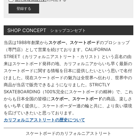
須
)
SHOP CONCEPT
ショップコンセプト
当店は1988年創業から
スケボー、スケートボード
のプロショップ
（専門店）として営業を続けております。CALIFORNIA
STREET（カリフォルニアストリート・カリスト）という店名の由
来はスケートボード発祥の地、カリフォルニアからいち早く最新の
スケートボードに関する情報を日本に提供したいという思いで名付
けました。現在スケートボードの魅力は全世界へ伝わり、世界中の
商品が当店で販売できるようになりました。STRICTLY
SKATEBOARDING（100%完全にスケートボードの精神）で、これ
からも日本全国の皆様に
スケボー、スケートボード
の商品、楽しさ
をいち早く提供し、スケートボーダー達の輪と共に、より良い環境
を広げていきたいと思っております。
カリフォルニアストリートの歴史について
スケートボードのカリフォルニアストリート