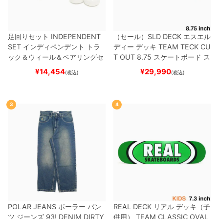
足回りセット
INDEPENDENT
（セール）
SLD DECK
エスエル
SET
インディペンデント
トラ
ディー
デッキ
TEAM
TECK CU
ック＆ウィール＆ベアリングセ
T OUT 8.75
スケートボード ス
ット
（トリック用）
スケートボ
ケボー
¥
14,454
¥
29,990
(税込)
(税込)
ード スケボー
3
4
POLAR JEANS
ポーラー
パン
REAL DECK
リアル
デッキ（子
ツ ジーンズ
93! DENIM
DIRTY
供用）
TEAM
CLASSIC OVAL