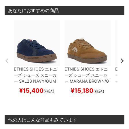
あなたにおすすめの商品
ETNIES SHOES
エトニ
ETNIES SHOES
エトニ
ETNIE
ーズ
シューズ スニーカ
ーズ
シューズ スニーカ
ーズ
シ
ー
SAL23
NAVY/GUM
ー
MARANA
BROWN/G
ー
MAR
スケートボード スケボー
UM
スケートボード スケ
ARCO
¥
15,400
¥
15,180
¥
1
(税込)
(税込)
ボー
ボード
他の人はこんな商品もみています