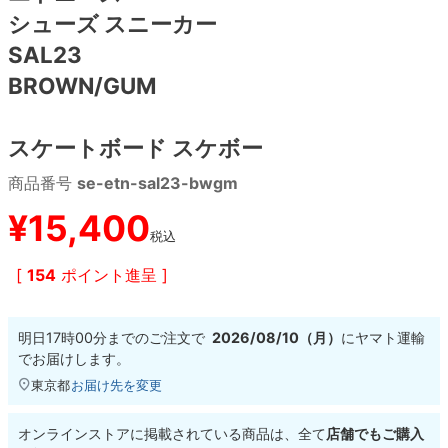
シューズ スニーカー
8.8inch
8.9inch
75mm
29.5cm
SAL23
BROWN/GUM
8.9inch
9.0inch以上
110mm
30cm
スケートボード スケボー
9.0inch以上
商品番号
se-etn-sal23-bwgm
シェイプデッキ
¥
15,400
税込
高性能デッキ
[
154
ポイント進呈 ]
明日
17時00分
までのご注文で
2026/08/10（月）
に
ヤマト運輸
でお届けします。
東京都
お届け先を変更
オンラインストアに掲載されている商品は、全て
店舗でもご購入