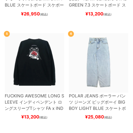
BLUE
スケートボード スケボー
GREEN 7.3
スケートボード ス
ケボー
¥
26,950
¥
13,200
(税込)
(税込)
5
6
FUCKING AWESOME LONG S
POLAR JEANS
ポーラー
パン
LEEVE
インディペンデント
ロ
ツ ジーンズ ビッグボーイ
BIG
ングスリーブTシャツ
FA x IND
BOY
LIGHT BLUE
スケートボ
EPENDENT
HOSTAGE
BLAC
ード スケボー
¥
13,200
¥
25,080
(税込)
(税込)
K
スケートボード スケボー