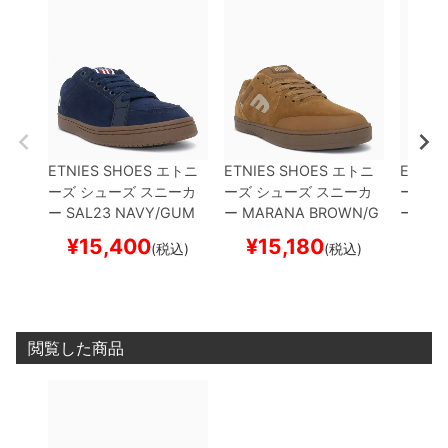
ETNIES SHOES
エトニ
ETNIES SHOES
エトニ
ETNIE
ーズ
シューズ スニーカ
ーズ
シューズ スニーカ
ーズ
シ
ー
SAL23
NAVY/GUM
ー
MARANA
BROWN/G
ー
MAR
スケートボード スケボー
UM
スケートボード スケ
ARCO
¥
15,400
¥
15,180
¥
1
(税込)
(税込)
ボー
ボード
閲覧した商品