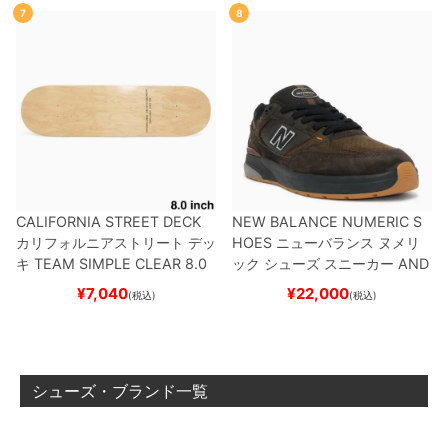
7
8
CALIFORNIA STREET DECK
NEW BALANCE NUMERIC S
カリフォルニアストリート
デッ
HOES
ニューバランス ヌメリ
キ
TEAM
SIMPLE CLEAR 8.0
ック
シューズ スニーカー
AND
ブランク（DSM）
スケートボ
REW REYNOLDS 933
NM933
¥
7,040
¥
22,000
(税込)
(税込)
ード スケボー
BAR
BROWN/BLACK
スケート
ボード スケボー
シューズ・ブランド一覧