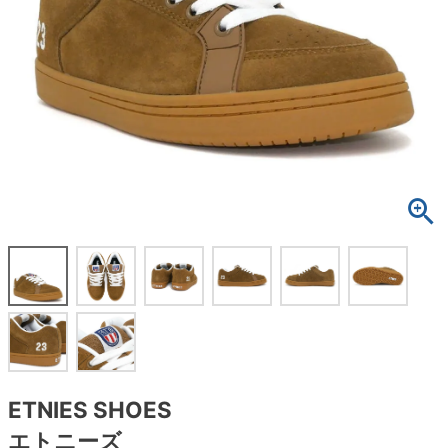
ボーンズ STF（エスティーエフ）
スケートパーク情報
特定商取引法に基づく表記
7.9inch
8.0inch
58mm
25cm
ボルト
ショーツ
パウエルペラルタ DF（ドラゴンフォーミュ
ラ）
8.0inch
8.1inch
59mm
25.5cm
パーツ・その他
長袖ボタンシャツ
ソフトウィール（クルーザー）
8.1inch
8.2inch
60mm
26cm
足回りセット（トラック・ウィールセット）
7分袖シャツ・ラグラン
8.2inch
8.3inch
62mm
26.5cm
ヘルメット・パッド
半袖シャツ
8.3inch
8.4inch
63mm
27cm
練習用アイテム（初心者におすすめ）
キャップ
8.4inch
8.5inch
64mm
27.5cm
スケートケース・バッグ
ソックス
8.5inch
8.6inch
65mm
28cm
メディア（雑誌・DVD・CD）
アンダーウエア
8.6inch
8.7inch
70mm
28.5cm
サイズの測り方
ETNIES SHOES
エトニーズ
8.7inch
8.8inch
72mm
29cm