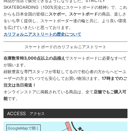
商品が当店で販売できるようになりました。STRICTLY
SKATEBOARDING（100%完全にスケートボードの精神）で、これ
からも日本全国の皆様に
スケボー、スケートボード
の商品、楽しさ
をいち早く提供し、スケートボーダー達の輪と共に、より良い環境
を広げていきたいと思っております。
カリフォルニアストリートの歴史について
スケートボードのカリフォルニアストリート
在庫数常時3,000点以上の品揃え
でスケートボードに必要なすべて
が揃います。
経験豊富な専門スタッフが常駐してるので初心者の方からヘビーユ
ーザーの方までいつでも安心してお買い物頂けます。
17時までのご
注文は当日発送！
オンラインストアに掲載されている商品は、全て
店舗でもご購入可
能
です。
ACCESS
アクセス
GoogleMapで開く