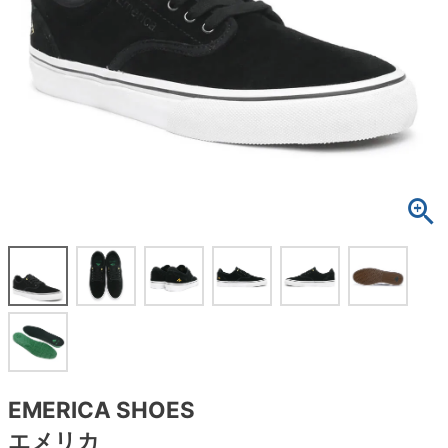
ボーンズ STF（エスティーエフ）
スケートパーク情報
特定商取引法に基づく表記
7.9inch
8.0inch
58mm
25cm
ボルト
ショーツ
パウエルペラルタ DF（ドラゴンフォーミュ
ラ）
8.0inch
8.1inch
59mm
25.5cm
パーツ・その他
長袖ボタンシャツ
ソフトウィール（クルーザー）
8.1inch
8.2inch
60mm
26cm
足回りセット（トラック・ウィールセット）
7分袖シャツ・ラグラン
8.2inch
8.3inch
62mm
26.5cm
ヘルメット・パッド
半袖シャツ
8.3inch
8.4inch
63mm
27cm
練習用アイテム（初心者におすすめ）
キャップ
8.4inch
8.5inch
64mm
27.5cm
スケートケース・バッグ
ソックス
8.5inch
8.6inch
65mm
28cm
メディア（雑誌・DVD・CD）
アンダーウエア
8.6inch
8.7inch
70mm
28.5cm
サイズの測り方
EMERICA SHOES
エメリカ
8.7inch
8.8inch
72mm
29cm