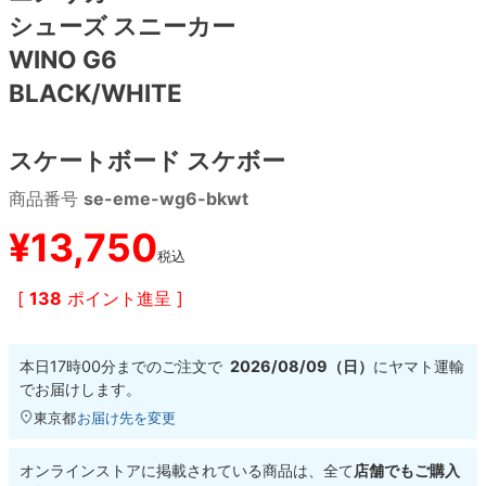
シューズ スニーカー
8.8inch
8.9inch
75mm
29.5cm
WINO G6
BLACK/WHITE
8.9inch
9.0inch以上
110mm
30cm
スケートボード スケボー
9.0inch以上
商品番号
se-eme-wg6-bkwt
シェイプデッキ
¥
13,750
税込
高性能デッキ
[
138
ポイント進呈 ]
本日
17時00分
までのご注文で
2026/08/09（日）
に
ヤマト運輸
でお届けします。
東京都
お届け先を変更
オンラインストアに掲載されている商品は、全て
店舗でもご購入