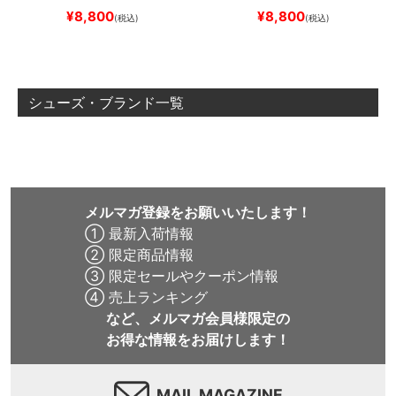
SLIM FIT 30 LENGTH
DARK
SLIM FIT 30 LENGTH
BLACK
¥
8,800
¥
8,800
(税込)
(税込)
NAVY
スケートボード スケボ
スケートボード スケボー
ー
シューズ・ブランド一覧
メルマガ登録をお願いいたします！
① 最新入荷情報
② 限定商品情報
③ 限定セールやクーポン情報
④ 売上ランキング
など、メルマガ会員様限定の
お得な情報をお届けします！
MAIL MAGAZINE