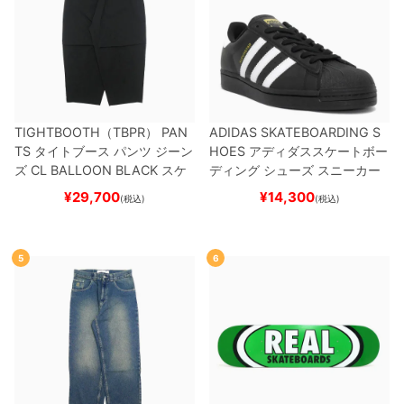
TIGHTBOOTH（TBPR） PAN
ADIDAS SKATEBOARDING S
TS
タイトブース
パンツ ジーン
HOES
アディダススケートボー
ズ
CL BALLOON
BLACK
スケ
ディング
シューズ スニーカー
ートボード スケボー
スーパースター
SUPERSTAR A
¥
29,700
¥
14,300
(税込)
(税込)
DV
BLACK/WHITE/WHITE
G
W6931
スケートボード スケボ
ー
5
6