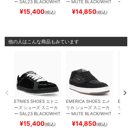
ー
SAL23
BLACK/WHIT
ー
MUTE
BLACK/WHIT
ー
MO
E
スケートボード スケボ
E
スケートボード スケボ
K
スケ
¥
15,400
¥
14,850
¥
1
(税込)
(税込)
ー
ー
ー
他の人はこんな商品もみています
ETNIES SHOES
エトニ
EMERICA SHOES
エメ
EMERI
ーズ
シューズ スニーカ
リカ
シューズ スニーカ
リカ
シ
ー
SAL23
BLACK/WHIT
ー
MUTE
BLACK/WHIT
ー
MO
E
スケートボード スケボ
E
スケートボード スケボ
K
スケ
¥
15,400
¥
14,850
¥
1
(税込)
(税込)
ー
ー
ー