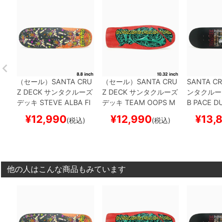
（セール）
SANTA CRU
（セール）
SANTA CRU
SANTA CR
Z DECK
サンタクルーズ
Z DECK
サンタクルーズ
ンタクルー
デッキ
STEVE ALBA
FI
デッキ
TEAM
OOPS M
B PACE
DU
REDANCE EGG 8.8
ス
UCUS REISSUE 10.32
スケートボ
¥
12,990
¥
12,990
¥
13,
(税込)
(税込)
ケートボード スケボー
スケートボード スケボ
ー
ー
他の人はこんな商品もみています