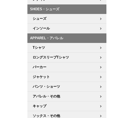
ボーンズ STF（エスティーエフ）
シューレース・その他
INFO
プライバシーポリシー
デッキテープ
パンツ
7.9inch
8.0inch
58mm
25cm
SHOES・シューズ
パウエルペラルタ DF（ドラゴンフォーミュラ）
スケートパーク情報
特定商取引法に基づく表記
ボルト
ショーツ
シューズ
8.0inch
8.1inch
59mm
25.5cm
ソフトウィール（クルーザー）
パーツ・その他
長袖ボタンシャツ
インソール
8.1inch
8.2inch
60mm
26cm
APPAREL・アパレル
足回りセット（トラック・ウィールセット）
7分袖シャツ・ラグラン
Tシャツ
8.2inch
8.3inch
62mm
26.5cm
ヘルメット・パッド
半袖シャツ
ロングスリーブTシャツ
8.3inch
8.4inch
63mm
27cm
パーカー
練習用アイテム（初心者におすすめ）
キャップ
8.4inch
8.5inch
64mm
27.5cm
ジャケット
スケートケース・バッグ
ソックス
パンツ・ショーツ
8.5inch
8.6inch
65mm
28cm
アパレル・その他
メディア（雑誌・DVD・CD）
アンダーウエア
8.6inch
8.7inch
70mm
28.5cm
キャップ
サイズの測り方
ソックス・その他
8.7inch
8.8inch
72mm
29cm