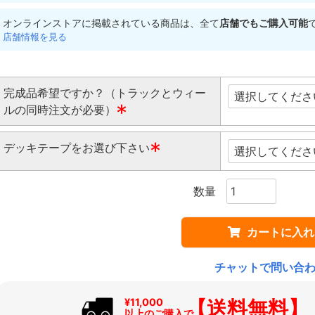
オンラインストアに掲載されている商品は、全て
店舗でもご購入可能
店舗情報を見る
完成品希望ですか？（トラックとウィー
ルの同時注文が必要）
(
デッキテープをお選び下さい
必
須
(
)
必
須
)
カートに入れ
チャットで問い合
【送料無料】
¥11,000
以上のご購入で