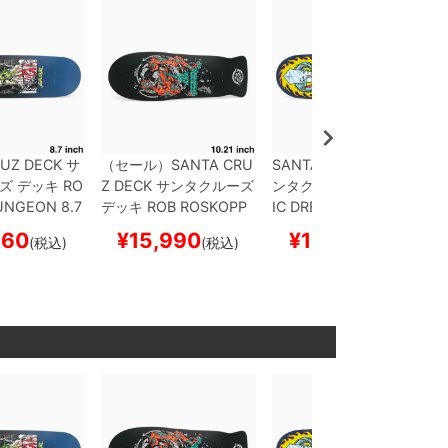
UZ DECK
サ
（セール）
SANTA CRU
SANTA CRUZ DECK
サ
ズ
デッキ
RO
Z DECK
サンタクルーズ
ンタクルーズ
デッキ
ER
NGEON 8.7
デッキ
ROB ROSKOPP
IC DRESSEN
SWORD
ード スケボ
FOUR REISSUE 10.21
9.25
スケートボード ス
860
¥
15,990
¥
15,840
(税込)
(税込)
(税込)
スケートボード スケボ
ケボー
ー