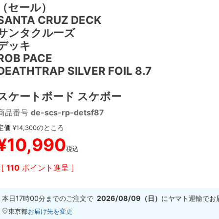
（セール）
SANTA CRUZ DECK
サンタクルーズ
デッキ
ROB PACE
DEATHTRAP SILVER FOIL 8.7
スケートボード スケボー
商品番号
de-scs-rp-detsf87
定価
のところ
¥
14,300
¥
10,990
税込
[
110
ポイント進呈 ]
本日
17時00分
までのご注文で
2026/08/09（日）
に
ヤマト運輸
でお
東京都
お届け先を変更