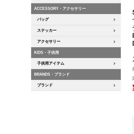
ACCESSORY・アクセサリー
8.8inch
8.9inch
75mm
29.5cm
バッグ
8.9inch
9.0inch以上
110mm
30cm
ステッカー
アクセサリー
9.0inch以上
KIDS・子供用
シェイプデッキ
子供用アイテム
高性能デッキ
BRANDS・ブランド
ブランド