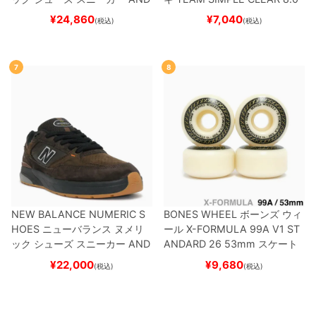
REW REYNOLDS 933
UN933
ブランク（DSM）
スケートボ
¥
24,860
¥
7,040
(税込)
(税込)
BNT
BLACK/NAVY
スケートボ
ード スケボー
ード スケボー
7
8
NEW BALANCE NUMERIC S
BONES WHEEL
ボーンズ
ウィ
HOES
ニューバランス ヌメリ
ール
X-FORMULA 99A V1 ST
ック
シューズ スニーカー
AND
ANDARD 26
53mm
スケート
REW REYNOLDS 933
NM933
ボード スケボー
¥
22,000
¥
9,680
(税込)
(税込)
BAR
BROWN/BLACK
スケート
ボード スケボー