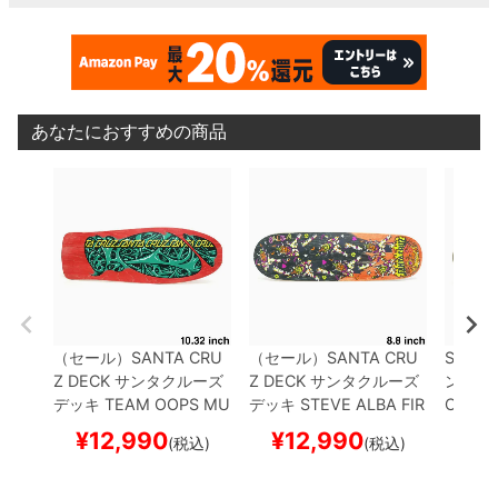
あなたにおすすめの商品
（セール）
SANTA CRU
（セール）
SANTA CRU
SANTA
Z DECK
サンタクルーズ
Z DECK
サンタクルーズ
ンタク
デッキ
TEAM
OOPS MU
デッキ
STEVE ALBA
FIR
CK WI
CUS REISSUE 10.32
ス
EDANCE EGG 8.8
スケ
ANGEL
¥
12,990
¥
12,990
¥
1
(税込)
(税込)
ケートボード スケボー
ートボード スケボー
スケー