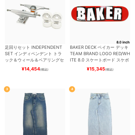
足回りセット
INDEPENDENT
BAKER DECK
ベイカー
デッキ
SET
インディペンデント
トラ
TEAM
BRAND LOGO RED/WH
ック＆ウィール＆ベアリングセ
ITE 8.0
スケートボード スケボ
ット
（トリック用）
スケートボ
ー
¥
14,454
¥
15,345
(税込)
(税込)
ード スケボー
3
4