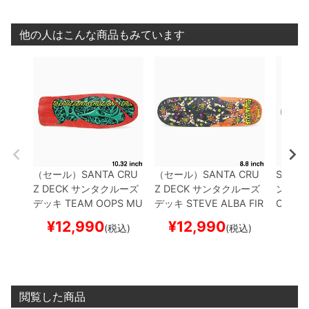
他の人はこんな商品もみています
（セール）
SANTA CRU
（セール）
SANTA CRU
SANTA
Z DECK
サンタクルーズ
Z DECK
サンタクルーズ
ンタク
デッキ
TEAM
OOPS MU
デッキ
STEVE ALBA
FIR
CK WI
CUS REISSUE 10.32
ス
EDANCE EGG 8.8
スケ
ANGEL
¥
12,990
¥
12,990
¥
1
(税込)
(税込)
ケートボード スケボー
ートボード スケボー
スケー
閲覧した商品