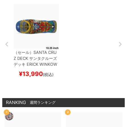
（セール）
SANTA CRU
Z DECK
サンタクルーズ
デッキ
ERICK WINKOW
SKI
SAMURAI 10.35
ス
¥
13,990
(税込)
ケートボード スケボー
RANKING
週間ランキング
1
2