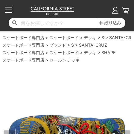
子供用デッキ
7.0inch以下
50mm
20cm
17時までのご注文は当日発送！
17時までのご注文は当日発送！
17時までのご注文は当日発送！
17時までのご注文は当日発送！
17時までのご注文は当日発送！
17時までのご注文は当日発送！
17時までのご注文は当日発送！
17時までのご注文は当日発送！
17時までのご注文は当日発送！
絞り込み
11,000円以上で送料無料！
11,000円以上で送料無料！
11,000円以上で送料無料！
11,000円以上で送料無料！
11,000円以上で送料無料！
11,000円以上で送料無料！
11,000円以上で送料無料！
11,000円以上で送料無料！
11,000円以上で送料無料！
スケートボード専門店
7.0inch以下
7.2inch
51mm
21cm
毎月1日はポイント5倍！10日と20日は3倍！
毎月1日はポイント5倍！10日と20日は3倍！
毎月1日はポイント5倍！10日と20日は3倍！
毎月1日はポイント5倍！10日と20日は3倍！
毎月1日はポイント5倍！10日と20日は3倍！
毎月1日はポイント5倍！10日と20日は3倍！
毎月1日はポイント5倍！10日と20日は3倍！
毎月1日はポイント5倍！10日と20日は3倍！
毎月1日はポイント5倍！10日と20日は3倍！
スケートボード
デッキ
S
SANTA-CR
スケートボード専門店
ブランド
S
SANTA-CRUZ
デッキ新着一覧
トラック新着一覧
ウィール新着一覧
シューズ新着一覧
最新ブログ一覧
初心者の方へ
店舗情報
スケートボード専門店
コンプリートセット（完成品）
Tシャツ
スケートボード
デッキ
SHAPE
7.2inch
7.3inch
52mm
22cm
スケートボード専門店
セール
デッキ
デッキブランド一覧（全てのデッキ）
トラックブランド一覧（全てのトラック）
ウィールブランド一覧（全てのウィール）
シューズブランド一覧
カテゴリー
商品情報
ショップライダー紹介
7.3inch
7.5inch
53mm
22.5cm
デッキ
ロングスリーブTシャツ
サイズからデッキを選ぶ
適合デッキサイズから選ぶ
ウィールをサイズから選ぶ
シューズをサイズから選ぶ
徹底解析
スタッフ紹介
7.5inch
7.6inch
54mm
23cm
トラック
ジャケット
スピットファイヤー F4（フォーミュラフォ
サンダル
スタッフおすすめアイテム
カリフォルニアストリートの歴史
7.6inch
7.7inch
55mm
23.5cm
ウィール
パーカー
ー）
インソール
ブランド紹介
求人情報
7.7inch
7.8inch
56mm
24cm
ベアリング
トレーナー・セーター
ボーンズ XF（エックスフォーミュラ）
シューレース・その他
INFO
プライバシーポリシー
7.8inch
7.9inch
57mm
24.5cm
デッキテープ
パンツ