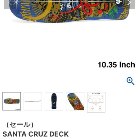
ボーンズ STF（エスティーエフ）
スケートパーク情報
特定商取引法に基づく表記
7.9inch
8.0inch
58mm
25cm
ボルト
ショーツ
パウエルペラルタ DF（ドラゴンフォーミュ
ラ）
8.0inch
8.1inch
59mm
25.5cm
パーツ・その他
長袖ボタンシャツ
ソフトウィール（クルーザー）
8.1inch
8.2inch
60mm
26cm
足回りセット（トラック・ウィールセット）
7分袖シャツ・ラグラン
8.2inch
8.3inch
62mm
26.5cm
ヘルメット・パッド
半袖シャツ
8.3inch
8.4inch
63mm
27cm
練習用アイテム（初心者におすすめ）
キャップ
8.4inch
8.5inch
64mm
27.5cm
スケートケース・バッグ
ソックス
8.5inch
8.6inch
65mm
28cm
メディア（雑誌・DVD・CD）
アンダーウエア
8.6inch
8.7inch
70mm
28.5cm
（セール）
サイズの測り方
SANTA CRUZ DECK
8.7inch
8.8inch
72mm
29cm