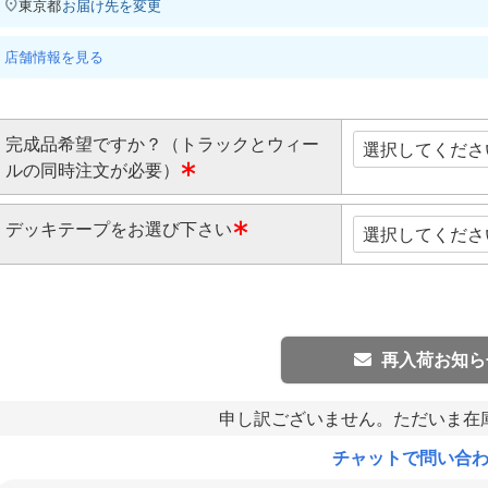
東京都
お届け先を変更
店舗情報を見る
完成品希望ですか？（トラックとウィー
ルの同時注文が必要）
(
デッキテープをお選び下さい
必
須
(
)
必
須
)
再入荷お知ら
申し訳ございません。ただいま在
チャットで問い合