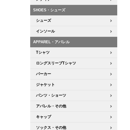
ボーンズ STF（エスティーエフ）
シューレース・その他
INFO
プライバシーポリシー
デッキテープ
パンツ
7.9inch
8.0inch
58mm
25cm
SHOES・シューズ
パウエルペラルタ DF（ドラゴンフォーミュラ）
スケートパーク情報
特定商取引法に基づく表記
ボルト
ショーツ
シューズ
8.0inch
8.1inch
59mm
25.5cm
ソフトウィール（クルーザー）
パーツ・その他
長袖ボタンシャツ
インソール
8.1inch
8.2inch
60mm
26cm
APPAREL・アパレル
足回りセット（トラック・ウィールセット）
7分袖シャツ・ラグラン
Tシャツ
8.2inch
8.3inch
62mm
26.5cm
ヘルメット・パッド
半袖シャツ
ロングスリーブTシャツ
8.3inch
8.4inch
63mm
27cm
パーカー
練習用アイテム（初心者におすすめ）
キャップ
8.4inch
8.5inch
64mm
27.5cm
ジャケット
スケートケース・バッグ
ソックス
パンツ・ショーツ
8.5inch
8.6inch
65mm
28cm
アパレル・その他
メディア（雑誌・DVD・CD）
アンダーウエア
8.6inch
8.7inch
70mm
28.5cm
キャップ
サイズの測り方
ソックス・その他
8.7inch
8.8inch
72mm
29cm