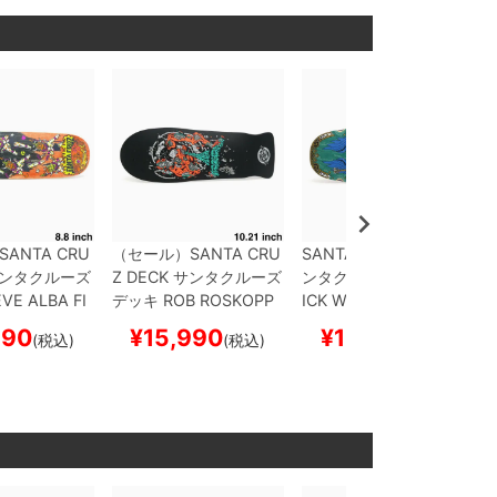
SANTA CRU
（セール）
SANTA CRU
SANTA CRUZ DECK
サ
ンタクルーズ
Z DECK
サンタクルーズ
ンタクルーズ
デッキ
ER
VE ALBA
FI
デッキ
ROB ROSKOPP
ICK WINKOWSKI
ARC
EGG 8.8
ス
FOUR REISSUE 10.21
HANGEL 10.35 SHAPE
990
¥
15,990
¥
15,840
(税込)
(税込)
(税込)
ド スケボー
スケートボード スケボ
D
スケートボード スケ
ー
ボー