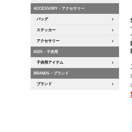
ACCESSORY・アクセサリー
8.8inch
8.9inch
75mm
29.5cm
バッグ
8.9inch
9.0inch以上
110mm
30cm
ステッカー
アクセサリー
9.0inch以上
KIDS・子供用
シェイプデッキ
子供用アイテム
高性能デッキ
BRANDS・ブランド
ブランド