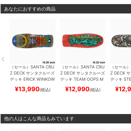
あなたにおすすめの商品
（セール）
SANTA CRU
（セール）
SANTA CRU
（セール）
Z DECK
サンタクルーズ
Z DECK
サンタクルーズ
Z DECK
サ
デッキ
ERICK WINKOW
デッキ
TEAM
OOPS M
デッキ
STE
SKI
SAMURAI 10.35
ス
UCUS REISSUE 10.32
REDANCE 
¥
13,990
¥
12,990
¥
12,
(税込)
(税込)
ケートボード スケボー
スケートボード スケボ
ケートボー
ー
他の人はこんな商品もみています