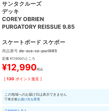
サンタクルーズ
デッキ
8.8inch
8.9inch
75mm
29.5cm
COREY OBRIEN
8.9inch
9.0inch以上
110mm
30cm
PURGATORY REISSUE 9.85
9.0inch以上
スケートボード スケボー
シェイプデッキ
商品番号
de-scs-co-puri985
定価
のところ
¥
17,600
高性能デッキ
¥
12,990
税込
[
130
ポイント進呈 ]
この地域へのお届け日は表示できません
東京都
お届け先を変更
店舗情報を見る