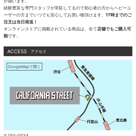
が揃います。
経験豊富な専門スタッフが常駐してるので初心者の方からヘビーユ
ーザーの方までいつでも安心してお買い物頂けます。
17時までのご
注文は当日発送！
オンラインストアに掲載されている商品は、全て
店舗でもご購入可
能
です。
ACCESS
アクセス
GoogleMapで開く
〒150-0034