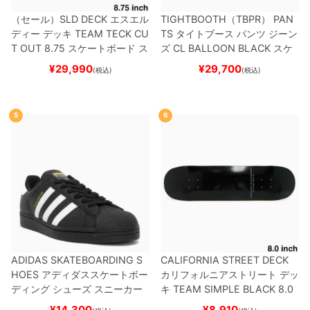
（セール）
SLD DECK
エスエル
TIGHTBOOTH（TBPR） PAN
ディー
デッキ
TEAM
TECK CU
TS
タイトブース
パンツ ジーン
T OUT 8.75
スケートボード ス
ズ
CL BALLOON
BLACK
スケ
ケボー
ートボード スケボー
¥
29,990
¥
29,700
(税込)
(税込)
5
6
ADIDAS SKATEBOARDING S
CALIFORNIA STREET DECK
HOES
アディダススケートボー
カリフォルニアストリート
デッ
ディング
シューズ スニーカー
キ
TEAM
SIMPLE BLACK 8.0
スーパースター
SUPERSTAR A
ブランク（BBS / GENERATO
¥
14,300
¥
8,910