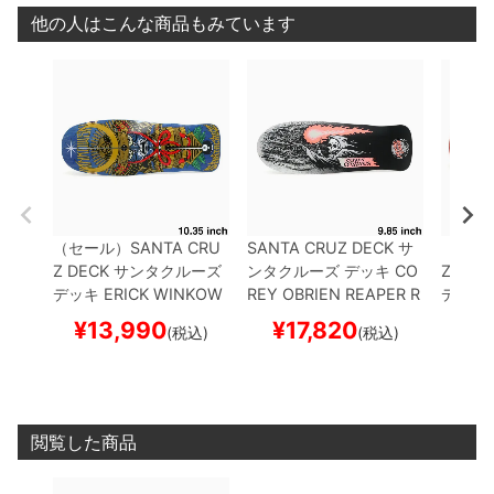
他の人はこんな商品もみています
（セール）
SANTA CRU
SANTA CRUZ DECK
サ
（セー
Z DECK
サンタクルーズ
ンタクルーズ
デッキ
CO
Z DEC
デッキ
ERICK WINKOW
REY OBRIEN
REAPER R
デッキ
SKI
SAMURAI 10.35
ス
EISSUE 9.85
スケートボ
CUS RE
¥
13,990
¥
17,820
¥
1
(税込)
(税込)
ケートボード スケボー
ード スケボー
ケート
閲覧した商品