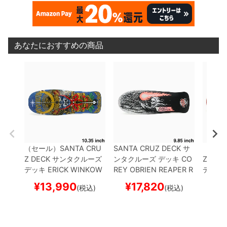
あなたにおすすめの商品
（セール）
SANTA CRU
SANTA CRUZ DECK
サ
（セー
Z DECK
サンタクルーズ
ンタクルーズ
デッキ
CO
Z DEC
デッキ
ERICK WINKOW
REY OBRIEN
REAPER R
デッキ
SKI
SAMURAI 10.35
ス
EISSUE 9.85
スケートボ
CUS RE
¥
13,990
¥
17,820
¥
1
(税込)
(税込)
ケートボード スケボー
ード スケボー
ケート