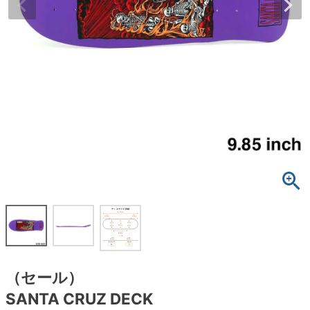
ボーンズ STF（エスティーエフ）
スケートパーク情報
特定商取引法に基づく表記
7.9inch
8.0inch
58mm
25cm
ボルト
ショーツ
パウエルペラルタ DF（ドラゴンフォーミュ
ラ）
8.0inch
8.1inch
59mm
25.5cm
パーツ・その他
長袖ボタンシャツ
ソフトウィール（クルーザー）
8.1inch
8.2inch
60mm
26cm
足回りセット（トラック・ウィールセット）
7分袖シャツ・ラグラン
8.2inch
8.3inch
62mm
26.5cm
ヘルメット・パッド
半袖シャツ
8.3inch
8.4inch
63mm
27cm
練習用アイテム（初心者におすすめ）
キャップ
8.4inch
8.5inch
64mm
27.5cm
スケートケース・バッグ
ソックス
8.5inch
8.6inch
65mm
28cm
メディア（雑誌・DVD・CD）
アンダーウエア
8.6inch
8.7inch
70mm
28.5cm
（セール）
サイズの測り方
SANTA CRUZ DECK
8.7inch
8.8inch
72mm
29cm