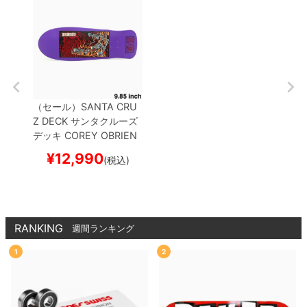
（セール）
SANTA CRU
Z DECK
サンタクルーズ
デッキ
COREY OBRIEN
PURGATORY REISSUE
¥
12,990
(税込)
9.85
スケートボード ス
ケボー
RANKING
週間ランキング
1
2