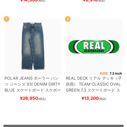
(税込)
(税込)
DV
BLACK/WHITE/WHITE
G
R）
スケートボード スケボー
W6931
スケートボード スケボ
ー
7
8
POLAR JEANS
ポーラー
パン
REAL DECK
リアル
デッキ（子
ツ ジーンズ
93! DENIM
DIRTY
供用）
TEAM
CLASSIC OVAL
BLUE
スケートボード スケボー
GREEN 7.3
スケートボード ス
ケボー
¥
26,950
¥
13,200
(税込)
(税込)