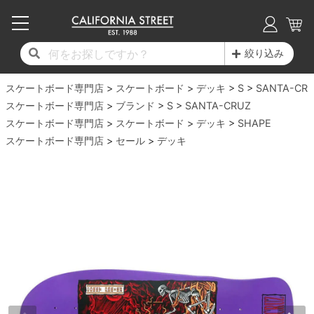
子供用デッキ
7.0inch以下
50mm
20cm
17時までのご注文は当日発送！
17時までのご注文は当日発送！
17時までのご注文は当日発送！
17時までのご注文は当日発送！
17時までのご注文は当日発送！
17時までのご注文は当日発送！
17時までのご注文は当日発送！
17時までのご注文は当日発送！
17時までのご注文は当日発送！
絞り込み
11,000円以上で送料無料！
11,000円以上で送料無料！
11,000円以上で送料無料！
11,000円以上で送料無料！
11,000円以上で送料無料！
11,000円以上で送料無料！
11,000円以上で送料無料！
11,000円以上で送料無料！
11,000円以上で送料無料！
スケートボード専門店
7.0inch以下
7.2inch
51mm
21cm
毎月1日はポイント5倍！10日と20日は3倍！
毎月1日はポイント5倍！10日と20日は3倍！
毎月1日はポイント5倍！10日と20日は3倍！
毎月1日はポイント5倍！10日と20日は3倍！
毎月1日はポイント5倍！10日と20日は3倍！
毎月1日はポイント5倍！10日と20日は3倍！
毎月1日はポイント5倍！10日と20日は3倍！
毎月1日はポイント5倍！10日と20日は3倍！
毎月1日はポイント5倍！10日と20日は3倍！
スケートボード
デッキ
S
SANTA-CR
スケートボード専門店
ブランド
S
SANTA-CRUZ
デッキ新着一覧
トラック新着一覧
ウィール新着一覧
シューズ新着一覧
最新ブログ一覧
初心者の方へ
店舗情報
スケートボード専門店
コンプリートセット（完成品）
Tシャツ
スケートボード
デッキ
SHAPE
7.2inch
7.3inch
52mm
22cm
スケートボード専門店
セール
デッキ
デッキブランド一覧（全てのデッキ）
トラックブランド一覧（全てのトラック）
ウィールブランド一覧（全てのウィール）
シューズブランド一覧
カテゴリー
商品情報
ショップライダー紹介
7.3inch
7.5inch
53mm
22.5cm
デッキ
ロングスリーブTシャツ
サイズからデッキを選ぶ
適合デッキサイズから選ぶ
ウィールをサイズから選ぶ
シューズをサイズから選ぶ
徹底解析
スタッフ紹介
7.5inch
7.6inch
54mm
23cm
トラック
ジャケット
スピットファイヤー F4（フォーミュラフォ
サンダル
スタッフおすすめアイテム
カリフォルニアストリートの歴史
7.6inch
7.7inch
55mm
23.5cm
ウィール
パーカー
ー）
インソール
ブランド紹介
求人情報
7.7inch
7.8inch
56mm
24cm
ベアリング
トレーナー・セーター
ボーンズ XF（エックスフォーミュラ）
シューレース・その他
INFO
プライバシーポリシー
7.8inch
7.9inch
57mm
24.5cm
デッキテープ
パンツ