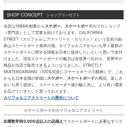
SHOP CONCEPT
ショップコンセプト
当店は1988年創業から
スケボー、スケートボード
のプロショップ
（専門店）として営業を続けております。CALIFORNIA
STREET（カリフォルニアストリート・カリスト）という店名の由
来はスケートボード発祥の地、カリフォルニアからいち早く最新の
スケートボードに関する情報を日本に提供したいという思いで名付
けました。現在スケートボードの魅力は全世界へ伝わり、世界中の
商品が当店で販売できるようになりました。STRICTLY
SKATEBOARDING（100%完全にスケートボードの精神）で、これ
からも日本全国の皆様に
スケボー、スケートボード
の商品、楽しさ
をいち早く提供し、スケートボーダー達の輪と共に、より良い環境
を広げていきたいと思っております。
カリフォルニアストリートの歴史について
スケートボードのカリフォルニアストリート
在庫数常時3,000点以上の品揃え
でスケートボードに必要なすべて