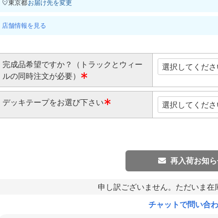
東京都
お届け先を変更
店舗情報を見る
完成品希望ですか？（トラックとウィー
ルの同時注文が必要）
(
デッキテープをお選び下さい
必
須
(
)
必
須
)
再入荷お知ら
申し訳ございません。ただいま在
チャットで問い合