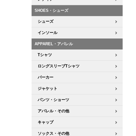
ボーンズ STF（エスティーエフ）
シューレース・その他
INFO
プライバシーポリシー
デッキテープ
パンツ
7.9inch
8.0inch
58mm
25cm
SHOES・シューズ
パウエルペラルタ DF（ドラゴンフォーミュラ）
スケートパーク情報
特定商取引法に基づく表記
ボルト
ショーツ
シューズ
8.0inch
8.1inch
59mm
25.5cm
ソフトウィール（クルーザー）
パーツ・その他
長袖ボタンシャツ
インソール
8.1inch
8.2inch
60mm
26cm
APPAREL・アパレル
足回りセット（トラック・ウィールセット）
7分袖シャツ・ラグラン
Tシャツ
8.2inch
8.3inch
62mm
26.5cm
ヘルメット・パッド
半袖シャツ
ロングスリーブTシャツ
8.3inch
8.4inch
63mm
27cm
パーカー
練習用アイテム（初心者におすすめ）
キャップ
8.4inch
8.5inch
64mm
27.5cm
ジャケット
スケートケース・バッグ
ソックス
パンツ・ショーツ
8.5inch
8.6inch
65mm
28cm
アパレル・その他
メディア（雑誌・DVD・CD）
アンダーウエア
8.6inch
8.7inch
70mm
28.5cm
キャップ
サイズの測り方
ソックス・その他
8.7inch
8.8inch
72mm
29cm