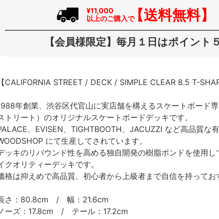
【送料無料】
¥11,000
以上のご購入で
【会員様限定】毎月１日はポイント５
【CALIFORNIA STREET / DECK / SIMPLE CLEAR 8.5 T-SH
1988年創業、渋谷区代官山に実店舗を構えるスケートボード専門店、
ストリート）のオリジナルスケートボードデッキです。
PALACE、EVISEN、TIGHTBOOTH、JACUZZI など高品
WOODSHOP にて生産してされています。
デッキのリバウンド性を高める独自開発の樹脂ボンドを使用し
イクオリティーデッキです。
価格は抑えめで高品質、初心者から上級者まで自信を持ってお
長さ：80.8cm / 幅：21.6cm
ノーズ：17.8cm / テール：17.2cm