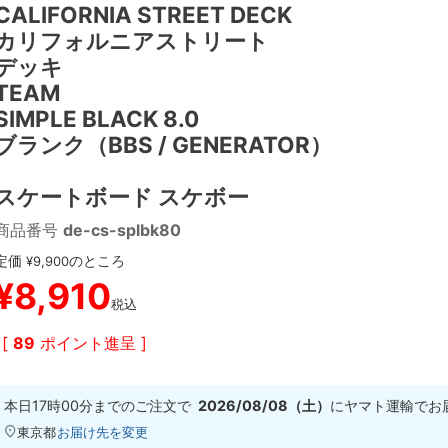
CALIFORNIA STREET DECK
カリフォルニアストリート
デッキ
TEAM
SIMPLE BLACK 8.0
ブランク（BBS / GENERATOR）
スケートボード スケボー
商品番号
de-cs-splbk80
定価
のところ
¥
9,900
¥
8,910
税込
[
89
ポイント進呈 ]
本日
17時00分
までのご注文で
2026/08/08（土）
に
ヤマト運輸
でお
東京都
お届け先を変更