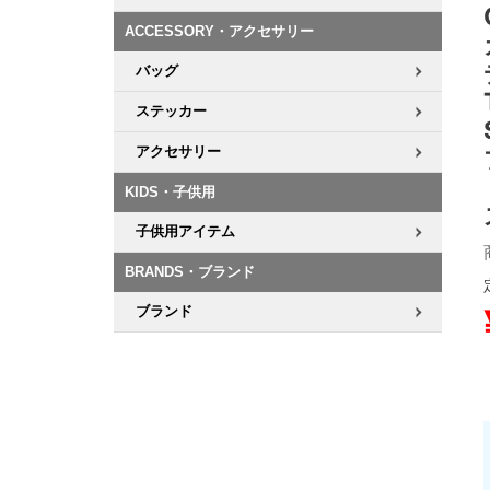
ACCESSORY・アクセサリー
8.8inch
8.9inch
75mm
29.5cm
バッグ
8.9inch
9.0inch以上
110mm
30cm
ステッカー
アクセサリー
9.0inch以上
KIDS・子供用
シェイプデッキ
子供用アイテム
高性能デッキ
BRANDS・ブランド
ブランド