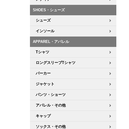
ボーンズ STF（エスティーエフ）
シューレース・その他
INFO
プライバシーポリシー
デッキテープ
パンツ
7.9inch
8.0inch
58mm
25cm
SHOES・シューズ
パウエルペラルタ DF（ドラゴンフォーミュラ）
スケートパーク情報
特定商取引法に基づく表記
ボルト
ショーツ
シューズ
8.0inch
8.1inch
59mm
25.5cm
ソフトウィール（クルーザー）
パーツ・その他
長袖ボタンシャツ
インソール
8.1inch
8.2inch
60mm
26cm
APPAREL・アパレル
足回りセット（トラック・ウィールセット）
7分袖シャツ・ラグラン
Tシャツ
8.2inch
8.3inch
62mm
26.5cm
ヘルメット・パッド
半袖シャツ
ロングスリーブTシャツ
8.3inch
8.4inch
63mm
27cm
パーカー
練習用アイテム（初心者におすすめ）
キャップ
8.4inch
8.5inch
64mm
27.5cm
ジャケット
スケートケース・バッグ
ソックス
パンツ・ショーツ
8.5inch
8.6inch
65mm
28cm
アパレル・その他
メディア（雑誌・DVD・CD）
アンダーウエア
8.6inch
8.7inch
70mm
28.5cm
キャップ
サイズの測り方
ソックス・その他
8.7inch
8.8inch
72mm
29cm