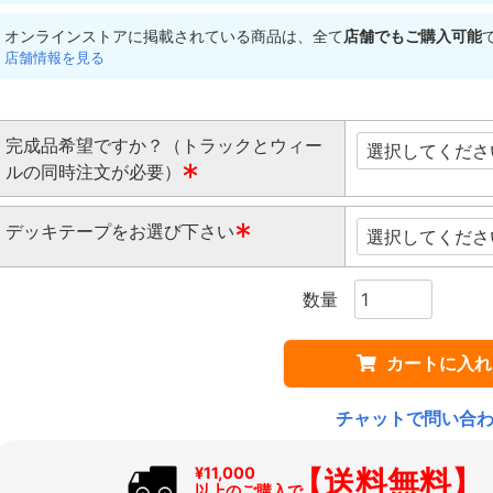
オンラインストアに掲載されている商品は、全て
店舗でもご購入可能
店舗情報を見る
完成品希望ですか？（トラックとウィー
ルの同時注文が必要）
(
デッキテープをお選び下さい
必
須
(
)
必
須
)
カートに入れ
チャットで問い合
【送料無料】
¥11,000
以上のご購入で