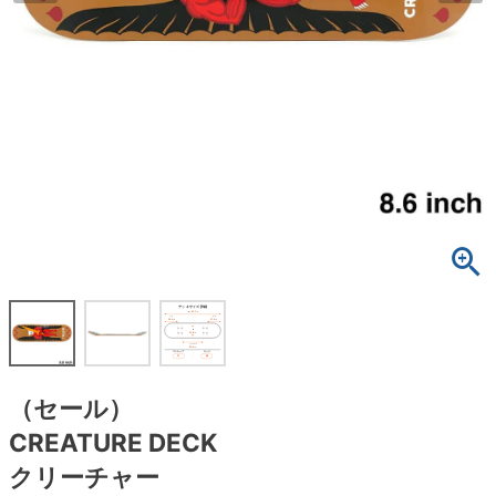
ボーンズ STF（エスティーエフ）
スケートパーク情報
特定商取引法に基づく表記
7.9inch
8.0inch
58mm
25cm
ボルト
ショーツ
パウエルペラルタ DF（ドラゴンフォーミュ
ラ）
8.0inch
8.1inch
59mm
25.5cm
パーツ・その他
長袖ボタンシャツ
ソフトウィール（クルーザー）
8.1inch
8.2inch
60mm
26cm
足回りセット（トラック・ウィールセット）
7分袖シャツ・ラグラン
8.2inch
8.3inch
62mm
26.5cm
ヘルメット・パッド
半袖シャツ
8.3inch
8.4inch
63mm
27cm
練習用アイテム（初心者におすすめ）
キャップ
8.4inch
8.5inch
64mm
27.5cm
スケートケース・バッグ
ソックス
8.5inch
8.6inch
65mm
28cm
メディア（雑誌・DVD・CD）
アンダーウエア
（セール）
8.6inch
8.7inch
70mm
28.5cm
CREATURE DECK
サイズの測り方
クリーチャー
8.7inch
8.8inch
72mm
29cm