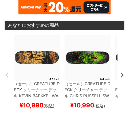
あなたにおすすめの商品
（セール）
CREATURE D
（セール）
CREATURE D
（セー
ECK
クリーチャー
デッ
ECK
クリーチャー
デッ
ECK
ク
キ
KEVIN BAEKKEL
WA
キ
CHRIS RUSSELL
SW
キ
CHR
STELAND 8.6
スケート
AMP 8.6
スケートボード
MORT 
¥
10,990
¥
10,990
¥
1
(税込)
(税込)
ボード スケボー
スケボー
ド ス