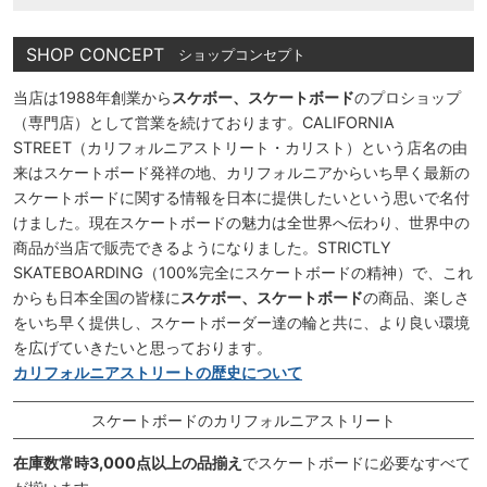
SHOP CONCEPT
ショップコンセプト
当店は1988年創業から
スケボー、スケートボード
のプロショップ
（専門店）として営業を続けております。CALIFORNIA
STREET（カリフォルニアストリート・カリスト）という店名の由
来はスケートボード発祥の地、カリフォルニアからいち早く最新の
スケートボードに関する情報を日本に提供したいという思いで名付
けました。現在スケートボードの魅力は全世界へ伝わり、世界中の
商品が当店で販売できるようになりました。STRICTLY
SKATEBOARDING（100%完全にスケートボードの精神）で、これ
からも日本全国の皆様に
スケボー、スケートボード
の商品、楽しさ
をいち早く提供し、スケートボーダー達の輪と共に、より良い環境
を広げていきたいと思っております。
カリフォルニアストリートの歴史について
スケートボードのカリフォルニアストリート
在庫数常時3,000点以上の品揃え
でスケートボードに必要なすべて