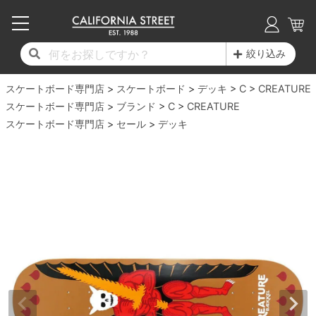
子供用デッキ
7.0inch以下
50mm
20cm
17時までのご注文は当日発送！
17時までのご注文は当日発送！
17時までのご注文は当日発送！
17時までのご注文は当日発送！
17時までのご注文は当日発送！
17時までのご注文は当日発送！
17時までのご注文は当日発送！
17時までのご注文は当日発送！
17時までのご注文は当日発送！
絞り込み
11,000円以上で送料無料！
11,000円以上で送料無料！
11,000円以上で送料無料！
11,000円以上で送料無料！
11,000円以上で送料無料！
11,000円以上で送料無料！
11,000円以上で送料無料！
11,000円以上で送料無料！
11,000円以上で送料無料！
スケートボード専門店
7.0inch以下
7.2inch
51mm
21cm
毎月1日はポイント5倍！10日と20日は3倍！
毎月1日はポイント5倍！10日と20日は3倍！
毎月1日はポイント5倍！10日と20日は3倍！
毎月1日はポイント5倍！10日と20日は3倍！
毎月1日はポイント5倍！10日と20日は3倍！
毎月1日はポイント5倍！10日と20日は3倍！
毎月1日はポイント5倍！10日と20日は3倍！
毎月1日はポイント5倍！10日と20日は3倍！
毎月1日はポイント5倍！10日と20日は3倍！
スケートボード
デッキ
C
CREATURE
スケートボード専門店
ブランド
C
CREATURE
デッキ新着一覧
トラック新着一覧
ウィール新着一覧
シューズ新着一覧
最新ブログ一覧
初心者の方へ
店舗情報
スケートボード専門店
コンプリートセット（完成品）
Tシャツ
セール
デッキ
7.2inch
7.3inch
52mm
22cm
デッキブランド一覧（全てのデッキ）
トラックブランド一覧（全てのトラック）
ウィールブランド一覧（全てのウィール）
シューズブランド一覧
カテゴリー
商品情報
ショップライダー紹介
7.3inch
7.5inch
53mm
22.5cm
デッキ
ロングスリーブTシャツ
サイズからデッキを選ぶ
適合デッキサイズから選ぶ
ウィールをサイズから選ぶ
シューズをサイズから選ぶ
徹底解析
スタッフ紹介
7.5inch
7.6inch
54mm
23cm
トラック
ジャケット
スピットファイヤー F4（フォーミュラフォ
サンダル
スタッフおすすめアイテム
カリフォルニアストリートの歴史
7.6inch
7.7inch
55mm
23.5cm
ウィール
パーカー
ー）
インソール
ブランド紹介
求人情報
7.7inch
7.8inch
56mm
24cm
ベアリング
トレーナー・セーター
ボーンズ XF（エックスフォーミュラ）
シューレース・その他
INFO
プライバシーポリシー
7.8inch
7.9inch
57mm
24.5cm
デッキテープ
パンツ