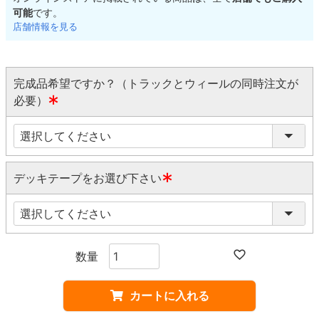
可能
です。
店舗情報を見る
完成品希望ですか？（トラックとウィールの同時注文が
必要）
(
必
須
)
デッキテープをお選び下さい
(
必
須
)
カートに入れる