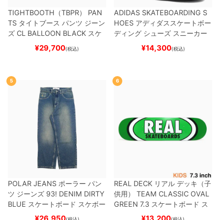
TIGHTBOOTH（TBPR） PAN
ADIDAS SKATEBOARDING S
TS
タイトブース
パンツ ジーン
HOES
アディダススケートボー
ズ
CL BALLOON
BLACK
スケ
ディング
シューズ スニーカー
ートボード スケボー
スーパースター
SUPERSTAR A
¥
29,700
¥
14,300
(税込)
(税込)
DV
BLACK/WHITE/WHITE
G
W6931
スケートボード スケボ
ー
5
6
POLAR JEANS
ポーラー
パン
REAL DECK
リアル
デッキ（子
ツ ジーンズ
93! DENIM
DIRTY
供用）
TEAM
CLASSIC OVAL
BLUE
スケートボード スケボー
GREEN 7.3
スケートボード ス
ケボー
¥
26,950
¥
13,200
(税込)
(税込)