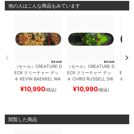
他の人はこんな商品もみています
（セール）
CREATURE D
（セール）
CREATURE D
（セー
ECK
クリーチャー
デッ
ECK
クリーチャー
デッ
ECK
ク
キ
KEVIN BAEKKEL
WA
キ
CHRIS RUSSELL
SW
キ
CHR
STELAND 8.6
スケート
AMP 8.6
スケートボード
MORT 
¥
10,990
¥
10,990
¥
1
(税込)
(税込)
ボード スケボー
スケボー
ド ス
閲覧した商品