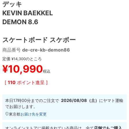
デッキ
KEVIN BAEKKEL
8.8inch
8.9inch
75mm
29.5cm
DEMON 8.6
8.9inch
9.0inch以上
110mm
30cm
スケートボード スケボー
9.0inch以上
商品番号
de-cre-kb-demon86
シェイプデッキ
定価
のところ
¥
14,300
¥
10,990
税込
高性能デッキ
[
110
ポイント進呈 ]
本日
17時00分
までのご注文で
2026/08/08（土）
に
ヤマト運輸
でお届けします。
東京都
お届け先を変更
オンラインストアに掲載されている商品は、全て
店舗でもご購入