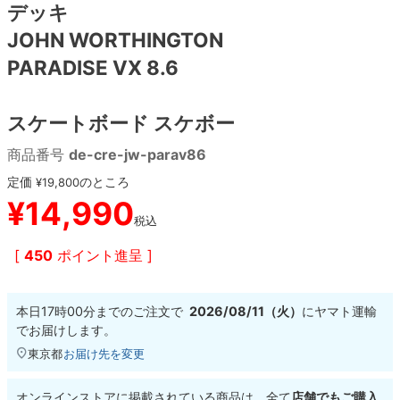
デッキ
JOHN WORTHINGTON
8.8inch
8.9inch
75mm
29.5cm
PARADISE VX 8.6
8.9inch
9.0inch以上
110mm
30cm
スケートボード スケボー
9.0inch以上
商品番号
de-cre-jw-parav86
シェイプデッキ
定価
のところ
¥
19,800
¥
14,990
税込
高性能デッキ
[
450
ポイント進呈 ]
本日
17時00分
までのご注文で
2026/08/11（火）
に
ヤマト運輸
でお届けします。
東京都
お届け先を変更
オンラインストアに掲載されている商品は、全て
店舗でもご購入