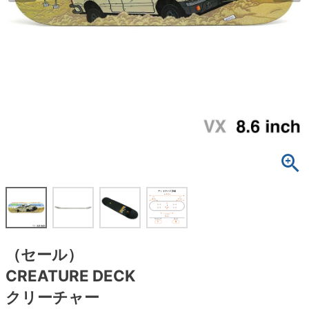
ボーンズ STF（エスティーエフ）
スケートパーク情報
特定商取引法に基づく表記
7.9inch
8.0inch
58mm
25cm
ボルト
ショーツ
パウエルペラルタ DF（ドラゴンフォーミュ
ラ）
8.0inch
8.1inch
59mm
25.5cm
パーツ・その他
長袖ボタンシャツ
ソフトウィール（クルーザー）
8.1inch
8.2inch
60mm
26cm
足回りセット（トラック・ウィールセット）
7分袖シャツ・ラグラン
8.2inch
8.3inch
62mm
26.5cm
ヘルメット・パッド
半袖シャツ
8.3inch
8.4inch
63mm
27cm
練習用アイテム（初心者におすすめ）
キャップ
8.4inch
8.5inch
64mm
27.5cm
スケートケース・バッグ
ソックス
8.5inch
8.6inch
65mm
28cm
メディア（雑誌・DVD・CD）
アンダーウエア
（セール）
8.6inch
8.7inch
70mm
28.5cm
CREATURE DECK
サイズの測り方
クリーチャー
8.7inch
8.8inch
72mm
29cm