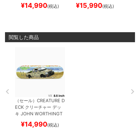
ON
SKULLBURN VX 8.6
ON
MESSENGER VX 8.
MON 8
¥
14,990
¥
15,990
¥
1
(税込)
(税込)
スケートボード スケボー
6
スケートボード スケボ
ド ス
ー
閲覧した商品
（セール）
CREATURE D
ECK
クリーチャー
デッ
キ
JOHN WORTHINGT
ON
PARADISE VX 8.6
¥
14,990
(税込)
スケートボード スケボー