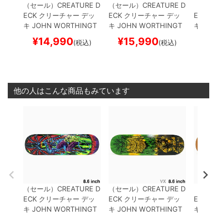
（セール）
CREATURE D
（セール）
CREATURE D
（セー
ECK
クリーチャー
デッ
ECK
クリーチャー
デッ
ECK
ク
キ
JOHN WORTHINGT
キ
JOHN WORTHINGT
キ
KEV
ON
SKULLBURN VX 8.6
ON
MESSENGER VX 8.
MON 8
¥
14,990
¥
15,990
¥
1
(税込)
(税込)
スケートボード スケボー
6
スケートボード スケボ
ド ス
ー
他の人はこんな商品もみています
（セール）
CREATURE D
（セール）
CREATURE D
（セー
ECK
クリーチャー
デッ
ECK
クリーチャー
デッ
ECK
ク
キ
JOHN WORTHINGT
キ
JOHN WORTHINGT
キ
KEV