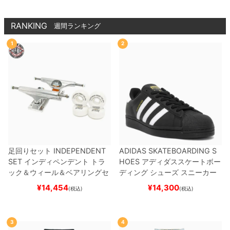
RANKING
週間ランキング
1
2
足回りセット
INDEPENDENT
ADIDAS SKATEBOARDING S
SET
インディペンデント
トラ
HOES
アディダススケートボー
ック＆ウィール＆ベアリングセ
ディング
シューズ スニーカー
ット
（トリック用）
スケートボ
スーパースター
SUPERSTAR A
¥
14,454
¥
14,300
(税込)
(税込)
ード スケボー
DV
BLACK/WHITE/WHITE
G
W6931
スケートボード スケボ
ー
3
4