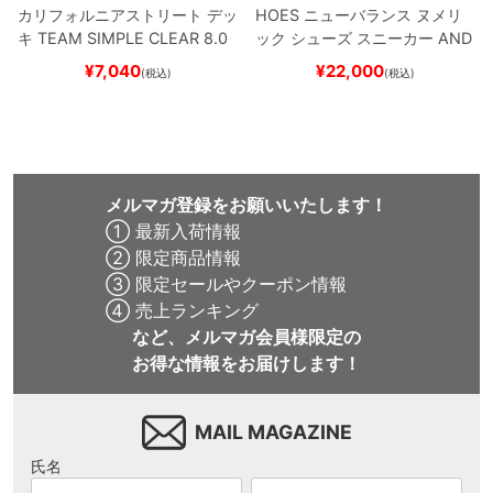
カリフォルニアストリート
デッ
HOES
ニューバランス ヌメリ
キ
TEAM
SIMPLE CLEAR 8.0
ック
シューズ スニーカー
AND
ブランク（DSM）
スケートボ
REW REYNOLDS 933
NM933
¥
7,040
¥
22,000
(税込)
(税込)
ード スケボー
BAR
BROWN/BLACK
スケート
ボード スケボー
メルマガ登録をお願いいたします！
① 最新入荷情報
② 限定商品情報
③ 限定セールやクーポン情報
④ 売上ランキング
など、メルマガ会員様限定の
お得な情報をお届けします！
MAIL MAGAZINE
氏名