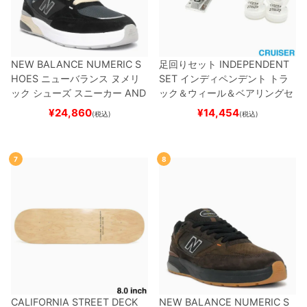
NEW BALANCE NUMERIC S
足回りセット
INDEPENDENT
HOES
ニューバランス ヌメリ
SET
インディペンデント
トラ
ック
シューズ スニーカー
AND
ック＆ウィール＆ベアリングセ
REW REYNOLDS 933
UN933
ット
（クルーザー用）
スケート
¥
24,860
¥
14,454
(税込)
(税込)
BNT
BLACK/NAVY
スケートボ
ボード スケボー
ード スケボー
7
8
CALIFORNIA STREET DECK
NEW BALANCE NUMERIC S