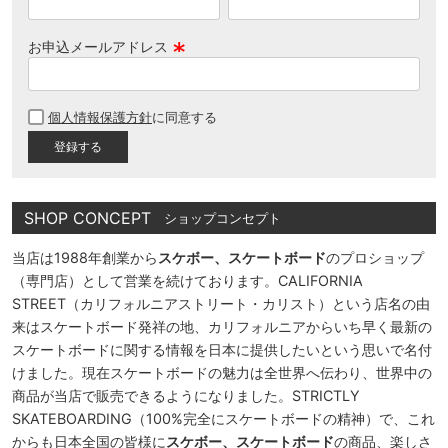
お申込メールアドレス
(
必
個人情報保護方針
に同意する
須
)
SHOP CONCEPT
ショップコンセプト
当店は1988年創業から
スケボー、スケートボード
のプロショップ
（専門店）として営業を続けております。CALIFORNIA
STREET（カリフォルニアストリート・カリスト）という店名の由
来はスケートボード発祥の地、カリフォルニアからいち早く最新の
スケートボードに関する情報を日本に提供したいという思いで名付
けました。現在スケートボードの魅力は全世界へ伝わり、世界中の
商品が当店で販売できるようになりました。STRICTLY
SKATEBOARDING（100%完全にスケートボードの精神）で、これ
からも日本全国の皆様に
スケボー、スケートボード
の商品、楽しさ